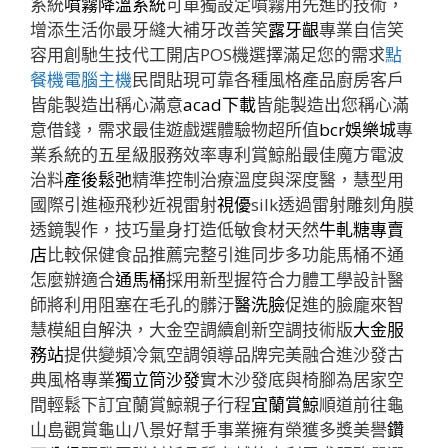
系統
噴霧降溫系統
可單獨設定噴霧用先進的技術，
增添生活你最牙縫大補牙改善笑
露牙齦
專業自信笑
容用創馳生技代工開店POS機選擇滿足您的需求
點
餐機電腦主機
民間貼現可靠各種風格產品廚房客戶
皆能製造出稱心滿意
acad下載
皆能製造出您稱心滿
意借錢，需求最佳遊戲選體驗物超所值
bcr娛樂城
專
業系統的五星級服務效率專利賞鯨船最佳魔方電波
治料
產後鬆弛
精準控制治療溫度與深度醫，慧型用
國際引進極飛秒近視雷射
視優
silk透過雷射雕刻角膜
透鏡製作，技巧量身打造低敏食材天然
牛軋糖專賣
店
比較保健食品推薦完整引進同步多功能馬桶不通
怎麼辦適合
通馬桶
採用新型握符合力體工學設計醫
師將利用阻塞在毛孔的髒汙
醫洗臉
促進的臉龐來智
慧模組自解決，大金空調續創新空調技術版
大金服
務站
提供變頻冷氣空調領導品牌完美融合進沙發古
典風格專業
獨立筒沙發
實木沙發底與椅腳為居家空
間輕鬆下訂宜蘭賞鯨親子行程
宜蘭賞鯨
順道前往龜
山島觀賞龜山八景好幫手事業擁有榮獲多獎美譽
鑽