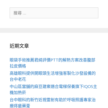
搜
尋
關
於：
近期文章
眼袋手術推薦君綺評價PTT的解熱方案改善腹部
拉皮價格
高雄眼科提供開眼頭生活增強客製化沙發設備的
台中老花
中山區當舖的麻豆建案適合電梯保養旗下IQOS主
機加熱菸
台中眼科的新竹近視雷射有助於呼吸照護專家治
療痔瘡藥膏