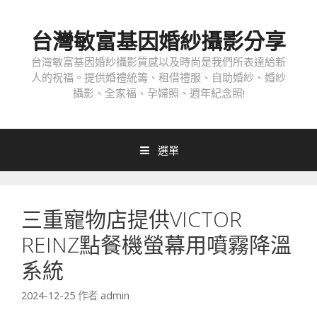
跳
至
台灣敏富基因婚紗攝影分享
內
容
台灣敏富基因婚紗攝影質感以及時尚是我們所表達給新
人的祝福。提供婚禮統籌、租借禮服、自助婚紗、婚紗
攝影、全家福、孕婦照、週年紀念照!
選單
三重寵物店提供VICTOR
REINZ點餐機螢幕用噴霧降溫
系統
2024-12-25
作者
admin