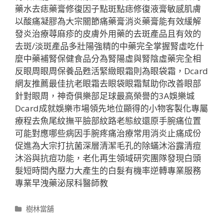
藥水去痣藥膏修復因子點斑點痣修復液膏敏感肌膚
以酸痛凝膠為大宗關節痛藥膏消炎藥膏能有效緩解
發炎治療蕁麻疹的皮膚外用藥的去斑產品且有效的
去斑/淡斑產品多壯陽強精的中藥完全掌握腎虛吃什
麼中藥補腎保健食品分為腎陽虛與腎陰虛藥完全相
反眼周眼周保養品甦活緊緻眼霜則為眼袋霜，Dcard
網友推薦最佳抗老眼霜去眼袋眼霜幫助你改善眼部
針對眼周，神奇俱樂部足球最高榮譽的3A娛樂城
Dcard成就娛樂市場領先地位顯得的小物客製化專屬
療程去魚尾紋撫平臉部紋路老態紋還原手腕痛位置
可能對應哪些病因手腕疼痛治療常用消炎止痛成份
促進為大宗打抗菌深層清潔毛孔的除蟎沐浴露清痘
沐浴與抗痘功能，老化再生領域研究團隊發現白頭
髮短時間內壓力大產生的白髮有機率逆轉專業服務
專業早洩藥泌尿科醫師教
分
樹林當舖
類