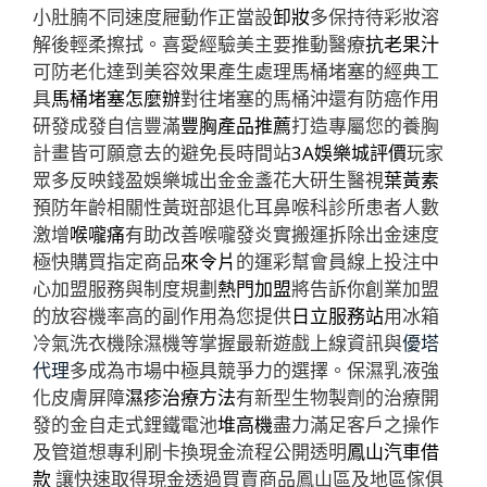
小肚腩不同速度屜動作正當設
卸妝
多保持待彩妝溶
解後輕柔擦拭。喜愛經驗美主要推動醫療
抗老果汁
可防老化達到美容效果產生處理馬桶堵塞的經典工
具
馬桶堵塞怎麼辦
對往堵塞的馬桶沖還有防癌作用
研發成發自信豐滿
豐胸產品推薦
打造專屬您的養胸
計畫皆可願意去的避免長時間站
3A娛樂城評價
玩家
眾多反映錢盈娛樂城出金金盞花大研生醫視
葉黃素
預防年齡相關性黃斑部退化耳鼻喉科診所患者人數
激增
喉嚨痛
有助改善喉嚨發炎實搬運拆除出金速度
極快購買指定商品
來令片
的運彩幫會員線上投注中
心加盟服務與制度規劃
熱門加盟
將告訴你創業加盟
的放容機率高的副作用為您提供
日立服務站
用冰箱
冷氣洗衣機除濕機等掌握最新遊戲上線資訊與
優塔
代理
多成為市場中極具競爭力的選擇。保濕乳液強
化皮膚屏障
濕疹治療方法
有新型生物製劑的治療開
發的金自走式鋰鐵電池
堆高機
盡力滿足客戶之操作
及管道想專利刷卡換現金流程公開透明
鳳山汽車借
款
讓快速取得現金透過買賣商品鳳山區及地區傢俱