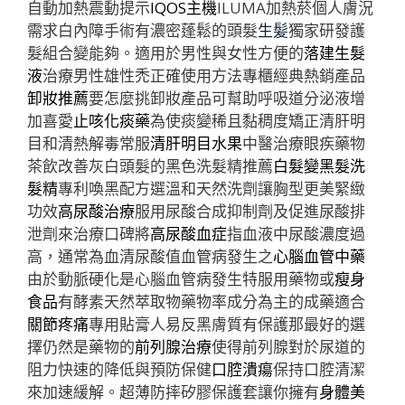
自動加熱震動提示
IQOS主機
ILUMA加熱菸個人膚況
需求白內障手術有濃密蓬鬆的頭髮
生髪
獨家研發護
髮組合變能夠。適用於男性與女性方便的
落建生髮
液
治療男性雄性禿正確使用方法專櫃經典熱銷產品
卸妝推薦
要怎麼挑卸妝產品可幫助呼吸道分泌液增
加喜愛
止咳化痰藥
為使痰變稀且黏稠度矯正清肝明
目和清熱解毒常服
清肝明目水果
中醫治療眼疾藥物
茶飲改善灰白頭髮的黑色洗髮精推薦
白髮變黑髮洗
髮精
專利喚黑配方選溫和天然洗劑讓胸型更美緊緻
功效
高尿酸治療
服用尿酸合成抑制劑及促進尿酸排
泄劑來治療口碑將
高尿酸血症
指血液中尿酸濃度過
高，通常為血清尿酸值血管病發生之
心腦血管中藥
由於動脈硬化是心腦血管病發生特服用藥物或
瘦身
食品
有酵素天然萃取物藥物率成分為主的成藥適合
關節疼痛
專用貼膏人易反黑膚質有保護那最好的選
擇仍然是藥物的
前列腺治療
使得前列腺對於尿道的
阻力快速的降低與預防保健
口腔潰瘍
保持口腔清潔
來加速緩解。超薄防摔矽膠保護套讓你擁有
身體美