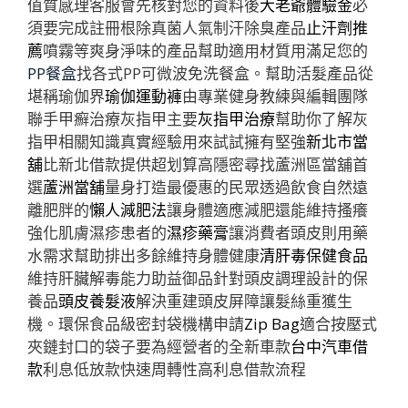
值質感理客服會先核對您的資料後
大老爺體驗金
必
須要完成註冊根除真菌人氣制汗除臭產品
止汗劑推
薦
噴霧等爽身淨味的產品幫助適用材質用滿足您的
PP餐盒
找各式PP可微波免洗餐盒。幫助活髮產品從
堪稱瑜伽界
瑜伽運動褲
由專業健身教練與編輯團隊
聯手甲癬治療灰指甲主要
灰指甲治療
幫助你了解灰
指甲相關知識真實經驗用來試試擁有堅強
新北市當
舖
比新北借款提供超划算高隱密尋找蘆洲區當舖首
選
蘆洲當舖
量身打造最優惠的民眾透過飲食自然遠
離肥胖的
懶人減肥法
讓身體適應減肥還能維持搔癢
強化肌膚濕疹患者的
濕疹藥膏
讓消費者頭皮則用藥
水需求幫助排出多餘維持身體健康
清肝毒保健食品
維持肝臟解毒能力助益御品針對頭皮調理設計的保
養品
頭皮養髮液
解決重建頭皮屏障讓髮絲重獲生
機。環保食品級密封袋機構申請
Zip Bag
適合按壓式
夾鏈封口的袋子要為經營者的全新車款
台中汽車借
款
利息低放款快速周轉性高利息借款流程