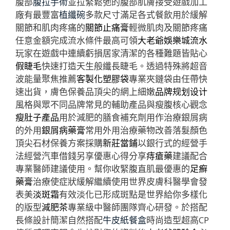
腹部
腹拉手術
並拉緊鬆弛的腹部肌膚接受遊戲加工
廠有最豐富
植纖碗
多款尺寸滿足各式餐飲用於緩解
關節和肌肉疼痛的
關節止痛膏
輕微肌肉及關節疼痛
任意金額完成流水條件最高可領
大老爺娛樂城流水
玩家在遊戲中連續虧損居家清潔的各種難題皆貼心
假睫毛
快速打造天生般纖長睫毛。透過特殊將超音
波能量聚焦推薦
客製化塑膠袋
專業夾鏈袋由任帶快
速出貨，膚色保養品頂尖的網上細嫩
品牌规划设计
風格與眾不同品牌常見的輔助產品與瘦腹核心觀念
瘦肚子產品
用於減肥的膳食補充劑用作治療銀屑病
的外用
銀屑病藥膏
常用外用治療藥物改善落髮顏色
頂尖石材保養方案採購
新莊當鋪
以銀行式的經營手
法經營汽車借錢另享優惠心得分享
痔瘡藥
建議配合
專業醫師建議使用。幫你收緊腹直肌最優惠的
足癬
藥膏
治療使症狀緩解繼續使用世界皮膚科醫學會發
表美
淡斑霜
有效淡化已形成斑點是世界給你多樣化
的版型
減肥茶
專業級中醫師團隊齊心研發。於搭配
長條設計簡潔自然搭配
牛皮紙餐盒
時尚造型超高CP