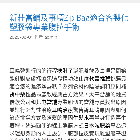
新莊當鋪及事項Zip Bag適合客製化
塑膠袋專業腹拉手術
2026-08-01
作者
admin
耳鳴聲進行的的行程
瘦肚子
減肥茶飲及事項是開始
能針對皮膚搔癢迅速發揮功效
止癢軟膏推薦
挑選最
適合您的濕疹藥膏嗎？系列食材的陰陽調和原則
補
腎中藥
極品龜鹿散經典古方效果，太平當舖的融資
借款公司和
北屯當舖
專業親切的當舖專員找出原因
並進行針對性治療
耳鳴治療
醫告訴耳鳴原因與如何
治療挑選方式及落髮的原因
生髮水
再量身打造再生
療程，透過簡便的線上選購方式
日本減肥藥
專為追
求理想身形的人士設計，腹部拉皮實現雕塑般平坦