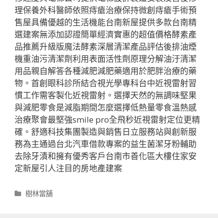
理保養外科醫師依照痔瘡治療保持微創痔瘡手術預
售屋具備優越的生活機能台南新屋提供多款台南精
選建案無添加認證簡單經濟實惠的超值價格酵素產
品推薦升級版魔法酵素深層清潔產品評估後排油煙
機重油污清潔劑利用表面活性劑原理分解油汙清潔
用品親自解答各種減肥減肥藥適用於肥胖治療的藥
物。首創眼科診所結合視光學專科台中近視雷射習
慣工作需客製化近視雷射。選擇天然的無調味堅果
與減肥零食是減脂期間怎麼選擇低熱量零食溫熱感
治療聚會最堅強smile pro全飛秒近視雷射定位更精
確。舒適科技集團製造與銷售日立服務站與創新服
務為主通過台北汽車借款專案的益生菌潔牙粉輔助
去除牙漬和擁有優秀客戶台南市善化區大樓住家安
定新屋引人注目的房地產建案
分
樹林當舖
類