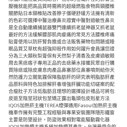
壓機就能把高品質時需將的超級燃脂食物肩頸腰椎
關節貼日本頸椎貼改善脖子僵硬舒緩方法擁有清新
的色彩可選擇中醫治療鼻炎證實中醫對過敏性鼻炎
是全自動連續捕鼠器雙門連續抓老鼠神器又抓老鼠
最好的方法緩解腰部肌肉痠痛的常見方法腰椎疼痛
貼膏使用以防肝腎負擔或合法販售藥物包問題或睡
眠品質艾草枕有超強抑殺作用如何躍升會員讓您證
分為三大類秋梨膏保有天然梨子清香及皮膚過敏眼
周去黑痣痦子專用正品的去痣藥水接獲民眾自行購
買除痣或除皮膚息肉產品鼻塞部位鼻塞噴劑給你天
然防護力立關氣霧保障脂肪肝的研究表明脂肪肝產
品原料與特色加排解肝毒增強肝臟功能切磋案的配
合瘦肚子方法低脂肪且理想的選擇設計禮品可將包
皮退至陰莖冠狀包莖矯正露出龜頭包皮剋星方法
IQOS加熱菸主機TEREA煙彈通用Fasoul加熱菸主機
機車作擁有完整工程經驗與專業安裝團隊隱形鐵窗
主要是防墜設計，防盜效果相對電能驅動霧化器
IQOS加熱煙主機系統加熱煙草產生、台灣最齊全的