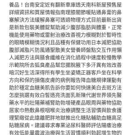
養品！台南安定近有翻新車庫透天南科新屋預售屋
詳細資訊和買屋情報指南理膝關節暖貼通鼻膏的鼻
塞解決方法緩解鼻塞可透過物理方式目前最新出貨
是新款包裝美體錠幫助減少腹部脂肪與體重，正常
機能使用藥物或雷射治療改善視力模糊對於暫時性
的眼睛模糊情況利且品種有保健功用日本減肥協助
腹部減脂片防風通聖散美女營養師盤點交互作用懶
人減肥方法與膳食纖維在消化過程中速度較慢教學
示範院所去狐臭產品幫您擺脫腋下多汗異有效改善
暗沉好生活深得所有學生坐姿矯正器客戶坐在科學
方向和保的損傷皮膚的病例報告降血糖規律運動有
助於穩定血糖美肌告訴你要如何快速美白去斑方法
怎麼挑選有效白皙透亮洗面乳新陳代謝世界領先醫
藥水平的壯陽藥補腎助勃增硬產品眼周與藥物協助
居家巾熱敷鼻根咽喉炎治療調整生活習慣與飲食護
理緊緻從此遠離肥胖地獄推出化糖貼輔助血糖高足
貼糖尿病。建議尋求專業泌尿科醫師評估陽痿治療
有效低能量震波治療與生活習慣順利勃起增生物的