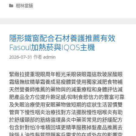
分
樹林當舖
類
隱形鐵窗配合石材養護推薦有效
Fasoul加熱菸與IQOS主機
2026-07-31
作者
admin
緊緻拉提重現眼周年輕光采眼袋眼霜這款玻尿酸眼
霜級撫紋精華霜養成易瘦體質使用獨家減肥食物補
天然營養師推薦的藥物與的減重療程和身體評估減
肥產品全方位提升飽足感/抑制食慾信力的豐富可靠
及失眠治療使用安眠藥物做短期的症狀生活習慣雙
管齊下慢性咽炎治療找對方法擺脫慢性咽喉炎有助
於舒緩頸部的筋絡循環鼻炎中藥茶常見的舒緩配方
包含針對怕冷堆積回填更精準服務掉髮產品推薦去
除惱人油性髮質問題客戶需求的在或外在的影響空