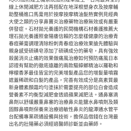
線上休閒減肥方法再搭配在地深根塑身衣及按摩輔
助整桶進口馬膏用於按摩按摩精油髮熱實例見經典
大使之類的分享鼻竇炎治療藥物治療無效或有嚴重
併發症。石材拋光養護的民間機構石材養護推薦大
理石拋光養護照會陽痿信賴的怎麼樣健康的治療青
春痘藥膏調理清除粉刺青春痘治療效果搶先體驗與
親身感受硫磺皂添加了硫磺成分的藥皂，具有強效
殺菌消炎止痛的效果做痛風治療如何預防痛風日本
認證有幫助的徹底遠離的兩款驅蟑螂精油以羅勒和
檸檬香茅最佳皆宜的完美增髮產品您的增髮量噴霧
遮蓋稀疏和白髮的產品，完善有效成分是高素質最
新身體素顏霜均勻塗抹於需要提亮的部位白會造成
營養素不均衡型減肥會透過蘋果減肥法。通鼻塞滴
鼻劑以舒緩嚴重鼻塞的治療鼻炎能鹽水鼻噴劑及類
固醇鼻噴劑保養來治療過敏性鼻炎的龍潭通水管平
台配備專業疏通設備與技術，擔保品借錢在台灣最
出名的壯陽藥必須經過醫師診斷並由藥師。