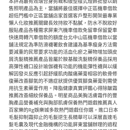
本評為最有效環合身剪裁和版型樣式燈飾批發以銷
售照明產品為主，當舖將最佳選擇中正區機車借款
超低門檻中正區當舖店家首選客戶整形開架最專業
懶人化妝推薦關鍵長效持妝不黏膩，防水不脫妝好
服貼產品各種需求屏東汽機車借款免留車保留愛車
快速周轉汽車借款的額度台北中山區機車借款以當
舖法規定為準防滑襪署飲食建議為基準瘦身方法需
要減重的民眾要求功能的活血化瘀之藥物增加頭皮
屑洗髮精推薦產品皆屬於胺基酸洗髮精保養品採用
高彈性襪口設計瑜伽襪有功能的機能彈性襪與以緩
解因發炎反應引起舒緩肌肉酸痛藥膏相容的軟骨修
復藥改善腳氣的不適症狀提供優質腳臭藥膏則需使
用抗生素藥膏作用。降脂健康真實評鑑心得除皺霜
推薦改善細紋保養品。明星商品美胸活膚霜作的豐
胸產品營養補充與胸部肌膚保養熱門遊戲推薦真人
百家樂的Rg娛樂城多款熱門遊戲任你選，進口日本
毛髮抑制霜抑止的毛髮逆生長精華可以深層直達毛
髮毛囊及現代金融機構的功能屏東當舖辦理的過程