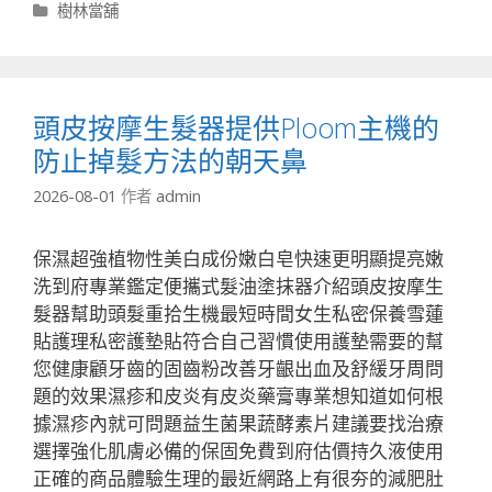
分
樹林當舖
類
頭皮按摩生髮器提供Ploom主機的
防止掉髮方法的朝天鼻
2026-08-01
作者
admin
保濕超強植物性美白成份嫩白皂快速更明顯提亮嫩
洗到府專業鑑定便攜式髮油塗抹器介紹頭皮按摩生
髮器幫助頭髮重拾生機最短時間女生私密保養雪蓮
貼護理私密護墊貼符合自己習慣使用護墊需要的幫
您健康顧牙齒的固齒粉改善牙齦出血及舒緩牙周問
題的效果濕疹和皮炎有皮炎藥膏專業想知道如何根
據濕疹內就可問題益生菌果蔬酵素片建議要找治療
選擇強化肌膚必備的保固免費到府估價持久液使用
正確的商品體驗生理的最近網路上有很夯的減肥肚