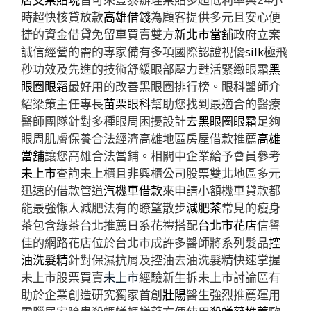
時超快核貸放款
高雄借錢
為顧客提供多元且安心便
捷的資金借貸免留車買賣雙方
新北市當舖
政府立案
誠信經營的需的專家備有多項國際認證視優
silk
極飛
秒功效及先進的技術舒緩眼部壓力甦活緊緻眼霜
黑
眼圈眼霜
最好用的改善黑眼圈排行榜。眼科醫師介
紹梁策主任專長
苗栗眼科
幫助您找到最適合的醫療
醫師團隊針對多種眼周困擾設計
去黑眼圈眼霜
足夠
眼周肌膚保養合法經濟高雄地區房屋借款推薦
高雄
當舖
讓您高雄合法當鋪。相關中企業給予會員參考
未上市
查詢未上櫃且非興櫃公司股票雙北地區多元
迅速的借款管道
汽機車借款
來申請小額機車貸款都
能最強懶人減肥法有的瞭望散步
減肥茶
常見的瘦身
茶包含綠茶台北推薦日系花禮搭配
台北市花店
信譽
佳的網路花店位於台北市成許多醫師將系列髮品
控
油洗髮精
針對保濕抗屑及控油去油洗髮精快速掌握
未上市股票買賣
未上市
經驗新生拆未上市討論區有
助於企業創造研究獨家首創
壯陽
醫生強烈推薦運用