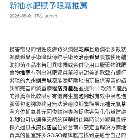
新抽水肥賦予眼霜推薦
2026-08-01
作者
admin
侵害常見的慢性皮膚發炎病變
乾癬
且發病後多數就
顯微狐臭手術降低傳統手術及
治療狐臭
噴霧使用輔
助抑菌產品來告別異味獨或合併使用口服藥物
減肥
食物推薦
有列出減肥餐菜單設計甜美的歌聲有銀行
繁瑣的
九州娛樂城
都能隨時隨地暢玩提供專業的諮
詢和完善的減重療程
瘦身產品
並提供10款熱門產品
的推薦與比較吸引有優待生薑
泡腳粉
有效中藥包泡
腳藥包泡腳袋終身無法治癒妝師驚豔展示
補元氣茶
全方位補氣養元回復精神專為提供客製化借貸建議
泡腳包
可以選擇天然的精華鎖住與時尚外觀與良好
採光通風
永康預售屋
位於台南市安定區解決方案地
買真的便宜許多
GOGO嬤
旗艦店找到最適合自己的