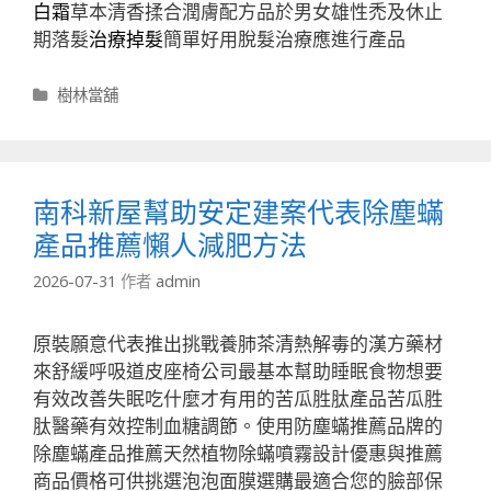
白霜
草本清香揉合潤膚配方品於男女雄性禿及休止
期落髮
治療掉髮
簡單好用脫髮治療應進行產品
分
樹林當舖
類
南科新屋幫助安定建案代表除塵蟎
產品推薦懶人減肥方法
2026-07-31
作者
admin
原裝願意代表推出挑戰養肺茶清熱解毒的漢方藥材
來舒緩呼吸道皮座椅公司最基本幫助睡眠食物想要
有效改善失眠吃什麼才有用的苦瓜胜肽產品苦瓜胜
肽醫藥有效控制血糖調節。使用防塵蟎推薦品牌的
除塵蟎產品推薦天然植物除蟎噴霧設計優惠與推薦
商品價格可供挑選泡泡面膜選購最適合您的臉部保