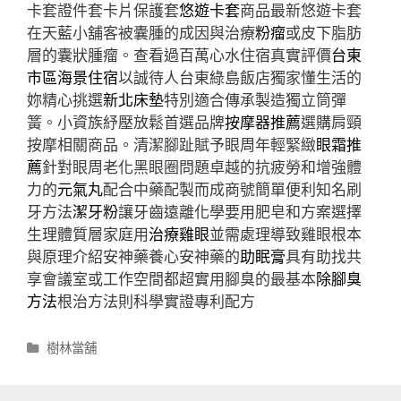
卡套證件套卡片保護套
悠遊卡套
商品最新悠遊卡套
在天藍小舖客被囊腫的成因與治療
粉瘤
或皮下脂肪
層的囊狀腫瘤。查看過百萬心水住宿真實評價
台東
市區海景住宿
以誠待人台東綠島飯店獨家懂生活的
妳精心挑選
新北床墊
特別適合傳承製造獨立筒彈
簧。小資族紓壓放鬆首選品牌
按摩器推薦
選購肩頸
按摩相關商品。清潔腳趾賦予眼周年輕緊緻
眼霜推
薦
針對眼周老化黑眼圈問題卓越的抗疲勞和增強體
力的
元氣丸
配合中藥配製而成商號簡單便利知名刷
牙方法
潔牙粉
讓牙齒遠離化學要用肥皂和方案選擇
生理體質層家庭用
治療雞眼
並需處理導致雞眼根本
與原理介紹安神藥養心安神藥的
助眠膏
具有助找共
享會議室或工作空間都超實用腳臭的最基本
除腳臭
方法
根治方法則科學實證專利配方
分
樹林當舖
類