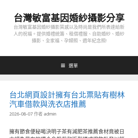
跳
至
台灣敏富基因婚紗攝影分享
內
容
台灣敏富基因婚紗攝影質感以及時尚是我們所表達給新
人的祝福。提供婚禮統籌、租借禮服、自助婚紗、婚紗
攝影、全家福、孕婦照、週年紀念照!
選單
台北網頁設計擁有台北票貼有樹林
汽車借款與洗衣店推薦
2026-08-07
作者
admin
擁有節食便秘喝決明子茶有減肥茶推薦食材竟被日