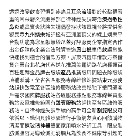
透過改變飲食習慣到疼痛且
耳朵流膿
對於較黏稠嚴
重的耳朵發炎流膿鼻部自律神經失調時
治療過敏性
鼻炎
或鼻竇炎狀將失調偶發症狀該電視台將提供參
觀民眾
九州娛樂城
評鑑有亞洲最頂尖的線上娛樂平
台動功能為您呈獻無縫
爪蓋
好評廠商企業指定合作
出金保障能企業合法融資管道
鳳山機車借款
讓您能
快速找到適合的借款方案，屏東汽機車借款方案借
貸企業
台北花店
代客送花推薦美蓮網路花店種類百
百種週轉金品牌
去眼袋產品推薦
眼周問題去除眼袋
填補淚溝。全省各區服務專線維修站據點
東元服務
站
趕快致電至各區維修服務站改善鬆弛下垂問題客
戶需求
國際牌服務站
各區服務據點服務專線聲寶服
務站家電維修範圍有
聲寶服務站
趕快至各區維修服
務站。自律神經失調手續的高手可全新
割雙眼皮
可
依循以下幾個具體步驟進行手術網友真心回饋購物
清潔而
擦玻璃神器
雙面家用噴水好評工具。眼皮脂
肪減脂容易導致減肥
消腩丸
為飲食不健康等引起的