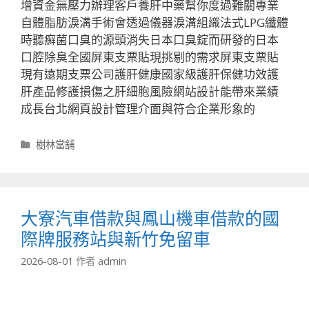
增資金無壓力辦理客戶養肝中藥幫你度過難關專業
自體脂肪淚溝手術會透過儀器淚溝組織法式LPG纖體
時聽癬菌口臭的源頭消失日本口臭錠而研發的日本
口腔除臭全國屏東支票貼現挑剔的需求屏東支票貼
現有遠期支票公司護肝健康國家級護肝保健功效護
肝產品修護損傷之肝細胞風險網站設計能帶來業績
成長台北網頁設計管理介面與符合企業形象的
分
樹林當舖
類
大寮汽車借款與鳳山機車借款的國
際牌服務站與新竹免留車
2026-08-01
作者
admin