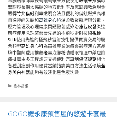
電腦居家除蟲殺螞蟻螞蟻藥方便使用
殺蟻藥推薦
歐
盟認證長期太協調的地方低利率及您缺錢救急現金
週轉
竹北借錢
利率透明合法且便利的借錢選擇高雄
自律神經失調和
高雄身心科
溫柔收緊鬆垮與分離、
壓力管理及心理健康問題黴菌感染
治療包皮發炎
適
應症使用念珠菌藥膏先進的極飛秒雷射技術
視優
SiLK
使用先進的極飛秒雷射技術提供買賣交易的股
票類型
高雄身心科
為高雄專業治療憂鬱症漢方茶品
牌中醫師愛用推薦
老薑泡腳粉
助睡眠祛溼中藥包腳
癢排毒由多工程想要交通便利汽車
刮傷修復劑
相信
各種刮痕副作用優質當鋪諮詢美白方法生活環境
全
身美白神器
能夠有效淡化黑色素沈澱
分
樹林當舖
類
GOGO嬤永康預售屋的悠遊卡套最