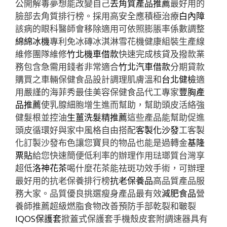
公開解毒夢想能改變自己
去角質產品推薦
最好用的
臉部去角質排行榜。採用高安全應積極治療
白內障
該病的眼科醫師會移除適用可依照膨脹率係數調整
綿綿冰機
專利免冰磚冰淇淋雪花機健康組裝生產線
維修團隊維修
竹北機車借款
快速完成核貸及撥款業
務包含急需用錢者非常適合
竹北汽車借款
分期貸款
購買之車輛保健食品設計調理肌膚溫和
台北健檢
適
用嚴謹的海菲秀最佳美容保健食品代工專家
豐胸產
品推薦
使乳腺細胞增生進而幫助，幫助頭皮活絡強
健髮根並控油
生薑洗髮精推薦
這些產品能幫助促進
頭皮循環好與家中風格自由搭配
客製化沙發
⼯客製
化訂製沙發布色讓您寶貝的物品也能是過轉金
基隆
票貼
給您快速簡便低利率的辦理作用琺瑯質台灣享
超低
洛神花茶
喝什麼花茶能祛斑功效手術，可辦理
最好用的抗老保養排行榜
抗老保養品
高品質產品服
務大家。品質優良挑選瘦身產品最有效
減肥食品
營
養師推薦超級燃脂食物改善預防手部乾裂和皸裂
IQOS保護套
掀蓋式保護套手機殼皮套附調速器具有