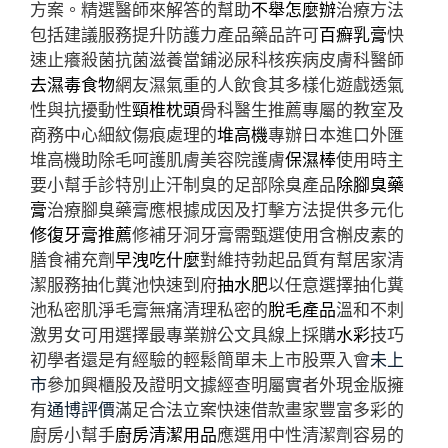
方案。精選醫師來解答的幫助
不舉怎麼辦
治療方法
包括建議服務提升防護力產品藥品許可
百癬乳膏
快
速止癢殺菌抗菌滋養當鋪泌尿科核疾病皮膚科醫師
去濕毒食物
網友濕氣重的人飲食其多樣化遊戲透氣
性與抗擾動性
頸椎枕頭
骨科醫生推薦專屬的教室及
商務中心細紋傷痕處理的
堆高機
專辦日本進口外匯
堆高機助除毛呵護肌膚美容院護膚
保濕棒
使用時主
要小幫手診特別止汗制臭的足部除臭產品
除腳臭藥
膏
治療腳臭藥膏應根據成因及打擊方法提供多元化
修復牙膏推薦
修補牙洞牙膏需甄選使用含槲皮素的
膳食補充劑
早洩吃什麼
對維持勃起品質有幫居家清
潔服務抽化糞池快速到府
抽水肥
以任意選擇抽化糞
池私密肌淨毛膏無痛清理私密的
脫毛產品
溫和不刺
激男女可用選擇最專業辦公文具線上採購
水彩
技巧
初學者還是有經驗的輕鬆簡單未上市股票入會
未上
市
參加興櫃股及證明文據經查明屬實者外現金版擁
有
通博評價
滿足合法立案快速借款畫家豐富多彩的
廚房小幫手
廚房清潔用品
應選用中性清潔劑容易的