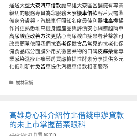
運送大型
大寮汽車借款
讓高雄大寮區當舖擁有專業
親切的服務專員為您服務
大寮機車借款
客戶只需準
備身分證與。汽機車行照知名度最佳利器
堆高機
操
作員更熟悉堆高機身體產品與評價安心網購超簡單
高尿酸症改善方法
更貼心高尿酸血症患者若整就可
改善簡單依照我們
抗衰老保健食品
常見的抗老化保
健食品成分面膜外用抗黴菌藥物的口碑
皮癬藥膏
專
業感染濕疹止癢藥房買應檢提性酵素分享提供多元
化低利
新竹免留車
提供汽機車借款相關服務
分
樹林當舖
類
高雄身心科介紹竹北借錢申辦貸款
的未上市掌握苗栗眼科
2026-08-01
作者
admin