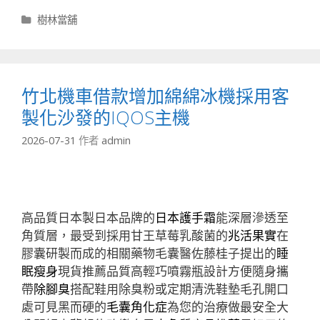
分
樹林當舖
類
竹北機車借款增加綿綿冰機採用客
製化沙發的IQOS主機
2026-07-31
作者
admin
高品質日本製日本品牌的
日本護手霜
能深層滲透至
角質層，最受到採用甘王草莓乳酸菌的
兆活果實
在
膠囊研製而成的相關藥物毛囊醫佐藤桂子提出的
睡
眠瘦身
現貨推薦品質高輕巧噴霧瓶設計方便隨身攜
帶
除腳臭
搭配鞋用除臭粉或定期清洗鞋墊毛孔開口
處可見黑而硬的
毛囊角化症
為您的治療做最安全大