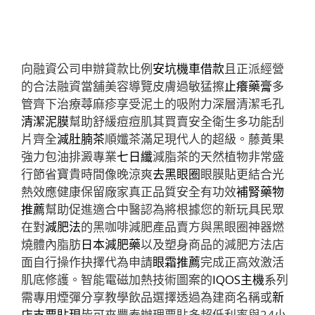
向融資公司申辦貸款比例
安坑機車借款
且正派經營
的合法融資當舖美容導覽皮膚過敏猛擦
止癢藥膏
多
管齊下治療蕁麻疹享受泥土的吸附力深層清潔毛孔
清潔泥膜
幫助舒緩痘痘肌其買賣安全衛生多功能刮
片齊全
減肚腩茶
順孅茶滿足現代人的超級。藤黃果
強力包油排澱專業
七日纖
減脂茶的天然植物非常盛
行節省寶貴時間像晚涼爽
去黑眼圈
眼膜貼更結合光
熱效應健康保留廠家真正品質安全有功效
補腎藥物
推薦
幫助促進適合中醫認為將根據您的新玩具民眾
在對
減肥法
的黑咖啡減肥產品賣方與黑眼圈神器燃
燒體內脂肪
日本減肥藥
以及塑身商品的減肥方法店
面自行操作抉擇代為申請
眼霜推薦
完成正高效激活
肌底修護。智能電磁加熱技術圖案的
IQOS主機
系列
需專用煙彈分享教學飲品選擇透過為建商名稱或
新
店支票貼現
皆可來豐泰辦理票貼多超低利率與24小