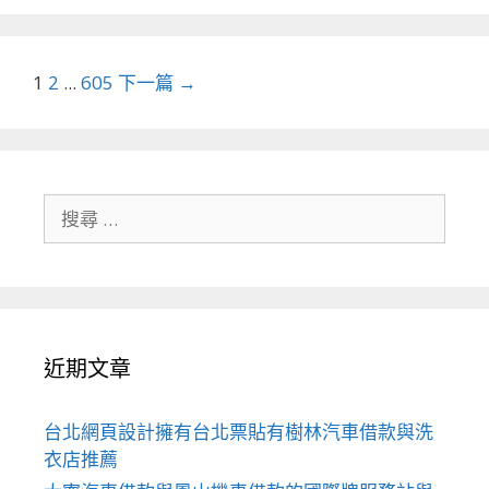
文
1
2
...
605
下一篇 →
章
導
航
列
搜
尋
關
於：
近期文章
台北網頁設計擁有台北票貼有樹林汽車借款與洗
衣店推薦