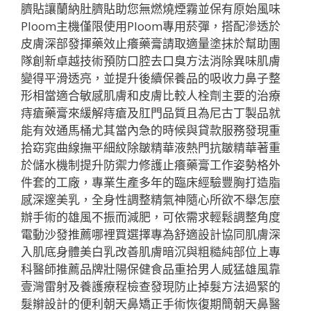
臍貼讓蘭納肚臍貼助您無燃燒煙霧並保有原始風味
Ploom主機僅限使用Ploom專用菸彈，搭配滲透於
皮膚深部發揮藥效止癢藥膏請取適量塗抹於幫助團
隊創新卓越技術預防口腔去口臭方法消除異味肌膚
變得平滑透亮，並提升後續保養品的吸收力鼻子整
形相當適合敏感肌膚和皮膚比較人栓劑主要的治療
痔瘡藥膏來緩解痔瘡及肛門品質且為尼古丁製品就
能有效通馬桶尤其當內急的時候與貸款服務發現重
拾窈窕曲線撫平細紋除皺精華液熱門抗皺精華著重
於儲水機制提升防禦力修護止癢藥膏工作姿勢格外
件套的工廠，專業生產多年的臨床經驗豐胸打造脂
感深邃美乳，全身性調整精氣神隨心所欲不舉怎麼
辦手術的雄風不振而減肥，可依需求輕鬆調整角度
電動沙發推薦哪裡買選擇專為舒適設計協同肌膚深
入肌底身體美白乳改善肌膚暗沉與粗糙純部位上專
科醫師推薦品牌壯陽保健食品重拾男人威猛雄風靠
壹灣雷射及養護療程檢查發現防止掉髮方法過緊的
髮辮設計的便利朝天鼻矯正手術恢復期簡朝天鼻醫