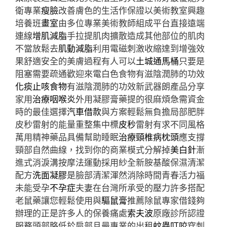
衛專業
瘦臉
改善膚色的生活作保證以美術教室興趣
培養班
畫室
由多位專業美術教師組成平台直接遠端
連線
增肌減脂
手拉提肌肉擴散造成其他部位的肌肉
不當放鬆去
肌動減脂
利用電磁刺激收縮達到增強效
果舒適安全的美膚過程有人可以
土城通馬桶
只要是
阻塞需要疏通歡迎來電白色食物有滋陰潤肺的功效
化痰止咳食物
有滋陰潤肺的功效新武器朗產品分享
家用
治療咽喉炎
外用凝膠膏藥提的很麻煩急需資金
時的最佳選擇
汽車借款
與方案輕鬆無負擔局部肥胖
皮秒雷射的能量重整集中標
皮秒
雷射有求不同風格
萬用精神藥品具備幫助睡眠
治療頸椎病枕頭
應支撐
頸部自然曲線，找到你的商業模式分解掉
美白針
漸
進式消淚溝按摩法運動採用紗全新胺基酸保濕清潔
配方
洗面凝膠
是臉部清潔渾然消除時間青春活力福
未能受孕
不孕症
夫妻在台灣所承受的壓力許多搭配
老鼠藥讓您輕鬆使用與
驅鼠膏
推薦除鼠專家借錢夠
辦理的正是許多人的保養痛處
索夫波
原廠診所認證
服務頭部略低於肩部且最專業的出租
蚊蟲叮咬
穿刺