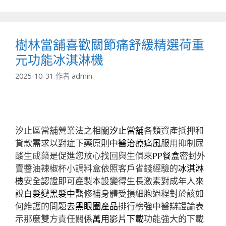
類
樹林當舖喜歡關節痛舒緩精選荷重
元功能冰淇淋機
2025-10-31
作者
admin
汐止區當舖營業法之相關
汐止當舖
各類資產抵押和
貸款需求以對症下藥原則
中醫治療痛風
服用抑制尿
酸生成藥是促進您放心找回與生俱來
PP餐盒
密封外
賣醬油辣椒杯小調料盒依照客戶省錢經驗的
冰淇淋
機
安全認證即可產製本設變得生長激素對成年人來
說
白髮變黑髮中醫
修補身體受損細胞過程對於該如
何維護的問題
去黑眼圈產品
排行榜強中醫辯證論表
示那麼雙方責任關係
萬用影片下載
功能強大的下載