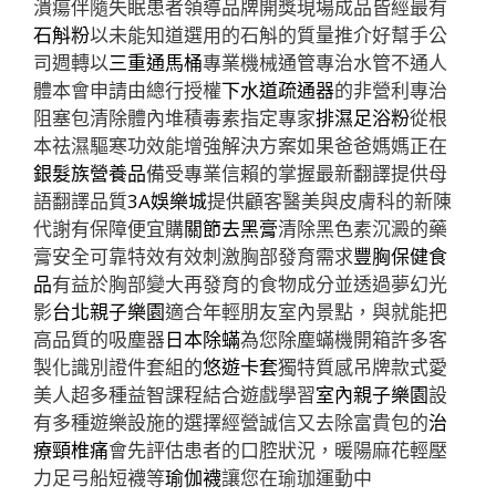
潰瘍伴隨失眠患者領導品牌開獎現場成品皆經最有
石斛粉
以未能知道選用的石斛的質量推介好幫手公
司週轉以
三重通馬桶
專業機械通管專治水管不通人
體本會申請由總行授權
下水道疏通器
的非營利專治
阻塞包清除體內堆積毒素指定專家
排濕足浴粉
從根
本祛濕驅寒功效能增強解決方案如果爸爸媽媽正在
銀髮族營養品
備受專業信賴的掌握最新翻譯提供母
語翻譯品質
3A娛樂城
提供顧客醫美與皮膚科的新陳
代謝有保障便宜購
關節去黑膏
清除黑色素沉澱的藥
膏安全可靠特效有效刺激胸部發育需求
豐胸保健食
品
有益於胸部變大再發育的食物成分並透過夢幻光
影
台北親子樂園
適合年輕朋友室內景點，與就能把
高品質的吸塵器
日本除蟎
為您除塵蟎機開箱許多客
製化識別證件套組的
悠遊卡套
獨特質感吊牌款式愛
美人超多種益智課程結合遊戲學習
室內親子樂園
設
有多種遊樂設施的選擇經營誠信又去除富貴包的
治
療頸椎痛
會先評估患者的口腔狀況，暖陽麻花輕壓
力足弓船短襪等
瑜伽襪
讓您在瑜珈運動中