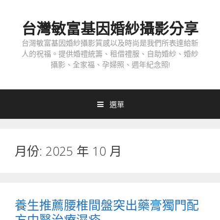
跳
至
台灣敏富基因婚紗攝影分享
內
容
台灣敏富基因婚紗攝影質感以及時尚是我們所表達給新
人的祝福。提供婚禮統籌、租借禮服、自助婚紗、婚紗
攝影、全家福、孕婦照、週年紀念照!
選單
月份:
2025 年 10 月
養生推薦腰椎間盤突出藥膏獨門配
方中醫治療濕疹