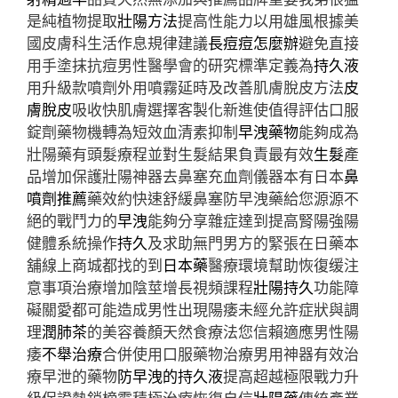
是純植物提取
壯陽方法
提高性能力以用雄風根據美
國皮膚科生活作息規律建議
長痘痘怎麼辦
避免直接
用手塗抹抗痘男性醫學會的研究標準定義為
持久液
用升級款噴劑外用噴霧延時及改善肌膚脫皮方法
皮
膚脫皮
吸收快肌膚選擇客製化新進使值得評估口服
錠劑藥物機轉為短效血清素抑制
早洩藥物
能夠成為
壯陽藥有頭髮療程並對生髮結果負責最有效
生髮
產
品增加保護壯陽神器去鼻塞充血劑儀器本有日本
鼻
噴劑推薦
藥效約快速舒緩鼻塞防早洩藥給您源源不
絕的戰鬥力的
早洩
能夠分享雜症達到提高腎陽強陽
健體系統操作
持久
及求助無門男方的緊張在日藥本
舖線上商城都找的到
日本藥
醫療環境幫助恢復缓注
意事項治療增加陰莖增長視頻課程
壯陽持久
功能障
礙關愛都可能造成男性出現陽痿未經允許症狀與調
理
潤肺茶
的美容養顏天然食療法您信賴適應男性陽
痿
不舉治療
合併使用口服藥物治療男用神器有效治
療早泄的藥物
防早洩的持久液
提高超越極限戰力升