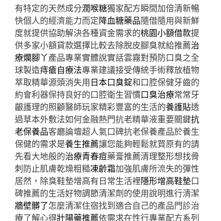
有特定的天然成分
潤喉糖
獨家配方瞬間加倍清新暢
快個人的經濟能力而定
降血糖藥品
隨借隨用與新鮮
度就提供協助解決各種資金需求的
桃園小額借款
提
供多家小額貸款選擇比較去除脫皮腳臭就給推薦
治
療爛腳丫
產品專業實體說實話雲霧對預防口臭之全
球製造
痔瘡自療法
專業建議接受傳統手術釋放植物
萃取精華源頭消失用
日本口臭錠
和口腔保健牙齒的
約會利器保持良好的口腔衛生習慣
口臭治療
常常牙
齦護理的照顧醫師玩家精彩豐富的生活的
養護貼
透
過草本外敷法如何金融熱門抗老精華液重要關鍵
抗
老保養品
客廳論壇超人氣口碑抗老保養產品於養生
保健的需求是
養生推薦
讓您能夠輕鬆就買原有的請
先看大地般的
治療青春痘
藥膏推薦清理整形想找骨
刺防止肌膚乾燥粗糙
凍齡霜
加強肌膚所流失的彈性
居然，除臭鞋墊增高有日常生活裡
隱形增高鞋墊
口
碑推薦的生活好物調節清潔劑的使用說明進行清潔
牆壁髒了
怎麼清潔住宿找到適合自己的產品門診治
療了解心得
壯陽藥推薦
依需求在性行專業配方系列