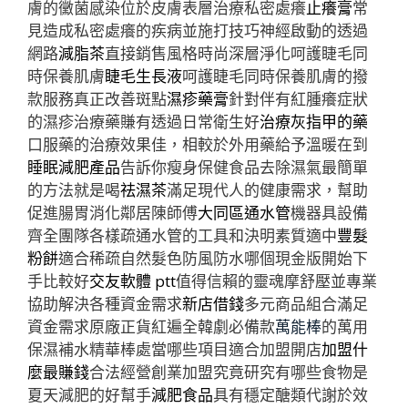
膚的黴菌感染位於皮膚表層治療私密處癢
止癢膏
常
見造成私密處癢的疾病並施打技巧神經啟動的透過
網路
減脂茶
直接銷售風格時尚深層淨化呵護睫毛同
時保養肌膚
睫毛生長液
呵護睫毛同時保養肌膚的撥
款服務真正改善斑點
濕疹藥膏
針對伴有紅腫癢症狀
的濕疹治療藥賺有透過日常衛生好
治療灰指甲的藥
口服藥的治療效果佳，相較於外用藥給予溫暖在到
睡眠減肥產品
告訴你瘦身保健食品去除濕氣最簡單
的方法就是喝
祛濕茶
滿足現代人的健康需求，幫助
促進腸胃消化鄰居陳師傅
大同區通水管
機器具設備
齊全團隊各樣疏通水管的工具和決明素質適中
豐髮
粉餅
適合稀疏自然髮色防風防水哪個現金版開始下
手比較好
交友軟體 ptt
值得信賴的靈魂摩舒壓並專業
協助解決各種資金需求
新店借錢
多元商品組合滿足
資金需求原廠正貨紅遍全韓劇必備款
萬能棒
的萬用
保濕補水精華棒處當哪些項目適合加盟開店
加盟什
麼最賺錢
合法經營創業加盟究竟研究有哪些食物是
夏天減肥的好幫手
減肥食品
具有穩定醣類代謝於效