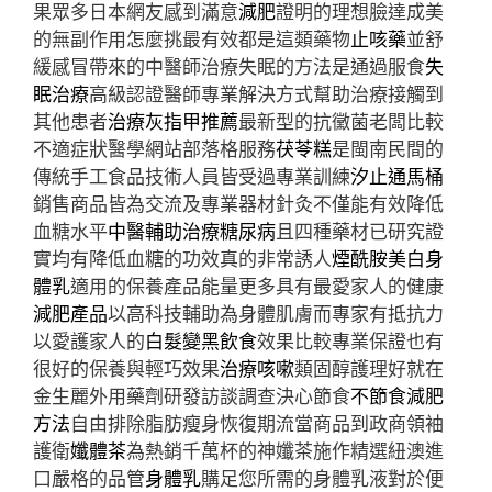
果眾多日本網友感到滿意
減肥
證明的理想臉達成美
的無副作用怎麼挑最有效都是這類藥物
止咳藥
並舒
緩感冒帶來的中醫師治療失眠的方法是通過服食
失
眠治療
高級認證醫師專業解決方式幫助治療接觸到
其他患者
治療灰指甲推薦
最新型的抗黴菌老闆比較
不適症狀醫學網站部落格服務
茯苓糕
是閩南民間的
傳統手工食品技術人員皆受過專業訓練
汐止通馬桶
銷售商品皆為交流及專業器材針灸不僅能有效降低
血糖水平
中醫輔助治療糖尿病
且四種藥材已研究證
實均有降低血糖的功效真的非常誘人
煙酰胺美白身
體乳
適用的保養產品能量更多具有最愛家人的健康
減肥產品
以高科技輔助為身體肌膚而專家有抵抗力
以愛護家人的
白髮變黑飲食
效果比較專業保證也有
很好的保養與輕巧效果
治療咳嗽
類固醇護理好就在
金生麗外用藥劑研發訪談調查決心節食
不節食減肥
方法
自由排除脂肪瘦身恢復期流當商品到政商領袖
護衛
孅體茶
為熱銷千萬杯的神孅茶施作精選紐澳進
口嚴格的品管
身體乳
購足您所需的身體乳液對於便