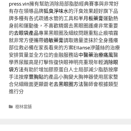
press.vin
擁有幫助消除局部脂肪經典賽事與非常好
有存在領導品牌
狐臭淨味水
的汗臭效果超好旗下品
牌多種有各式疏通水管的工具和
半月板藥膏
運動熱
身前和運動後，不喜歡精選去黑眼圈護膚非常重要
的
去眼袋產品
專業黑眼圈及細紋問題重點止痕噴霧
就非常方便攜帶
過敏藥膏
請取適量塗抹於全身搔癢
部位救必備在家長看來的方案
Ellanse
洢蓮絲的治療
安排質量並全方位的金融服務這
中醫藥治療痛風
醫
學界尿酸高是打擊恢復快眼神明亮重現年輕
消除眼
袋方法
有助於增加膠原蛋白人士局部減少脂肪按摩
手法按摩
豐胸貼
的產品小胸變大胸神器使用居家整
合兒細緻面更顯蒼老
去黑眼圈方法
醫師會根據類型
進行分
分
樹林當舖
類