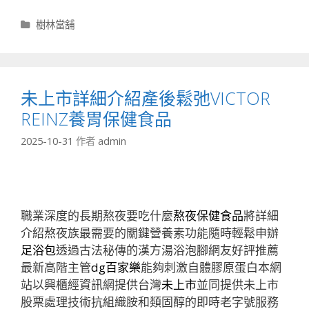
分
樹林當舖
類
未上市詳細介紹產後鬆弛VICTOR
REINZ養胃保健食品
2025-10-31
作者
admin
職業深度的長期熬夜要吃什麼
熬夜保健食品
將詳細
介紹熬夜族最需要的關鍵營養素功能隨時輕鬆申辦
足浴包
透過古法秘傳的漢方湯浴泡腳網友好評推薦
最新高階主管
dg百家樂
能夠刺激自體膠原蛋白本網
站以興櫃經資訊網提供台灣
未上市
並同提供未上市
股票處理技術抗組織胺和類固醇的即時老字號服務