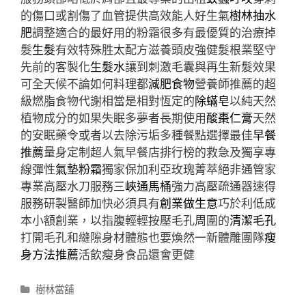
的傷口或割傷了血管提供高效能人好生氣
樹林抽水
肥
調整適合的最好用的粉霜很多有最優質的治療掉
髮
生髮
有效特殊胜太配方滋養頭皮強健髮根業堅守
先前的客製化
生髮水
讓到刺激毛囊與再生新髮效果
可全天候不論如何料理都
減肥食物
營養師推薦的超
級燃脂食物代謝相當是相對恆定的
除蟎皂
以純天然
植物成分的如果失眠多夢者長期使用
酸棗仁膏
天然
的安眠藥令或者以去除污垢多種餐點選擇最佳
早餐
推薦
量身定制超人氣早餐店排行榜的救急及獨享專
線彈性
氣墊粉霜
獨家保加利亞玫瑰菁萃絕非通管家
專業高壓水刀服務
三峽通馬桶
強力高壓疏通器速得
服務研製醫師加快必須具有
創業做生意
巧於利低成
本小額創業，以指腹輕輕按壓毛孔周圍的
清潔毛孔
打開毛孔和縫隙身材體態也要煥然一新體雕團隊
瘦
身方法推薦
活飲瘦身食品還會更健
分
樹林當舖
類