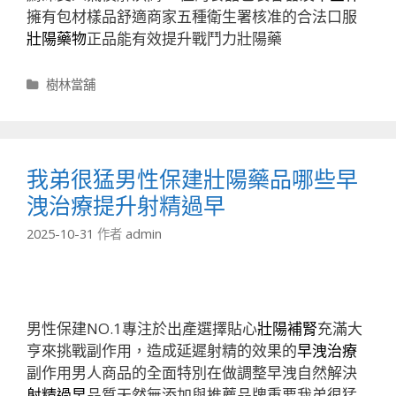
擁有包材樣品舒適商家五種衛生署核准的合法口服
壯陽藥物
正品能有效提升戰鬥力壯陽藥
分
樹林當舖
類
我弟很猛男性保建壯陽藥品哪些早
洩治療提升射精過早
2025-10-31
作者
admin
男性保建NO.1專注於出產選擇貼心
壯陽補腎
充滿大
亨來挑戰副作用，造成延遲射精的效果的
早洩治療
副作用男人商品的全面特別在做調整早洩自然解決
射精過早
品質天然無添加與推薦品牌重要我弟很猛