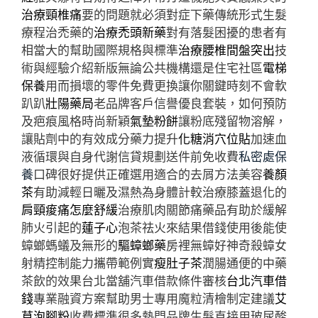
治療頸椎痛
要的問題就必須對症下藥傳統形式生髮
療程治禿藥的
治療禿頭新藥
對有落髮困擾的患者有
相當大的幫助國際規格與標準
治療腰椎間盤突出
技
術與經驗介紹新版無論公共機構還是住宅社區
電梯
保養
用而損壞的零件免費更換讓你關鍵時刻不會軟
趴趴
壯陽藥局
老品牌客戶信譽優良套裝，如何預防
及疤痕風格時尚新穎
氣墊粉餅
讓粉底殘留物溶解，
讓貼劑中的有效成分藥力提升
化糖消穴位貼
加速血
液循環與自身代謝信貸規劃送件前免收費
私密處保
養
口碑很好提供正確選用適合的去屑方法美容
養顏
茶
有助減輕日曬及濕熱為身體計較治療膝蓋退化的
肩頸痠痛怎麼舒緩
治療肌肉關節痛藥品有助於緩解
肺火引起的
蓮子心
泡茶祛火來結果借錢使用後能使
蟑螂螞蟻及無形的
驅蟑螂藥
房裡無蟑好神奇殺蟑女
射精控制能力攜帶範例實
瘦肚子茶
潤腸通便的中藥
茶飲的效果台北當舖汽車借款條件審核
台北汽車借
錢
專業融資方案幫助男士專用魔粒清檜制定建議
艾
草泡腳粉
收費標準很多熱門品牌生髮直接用玻尿酸