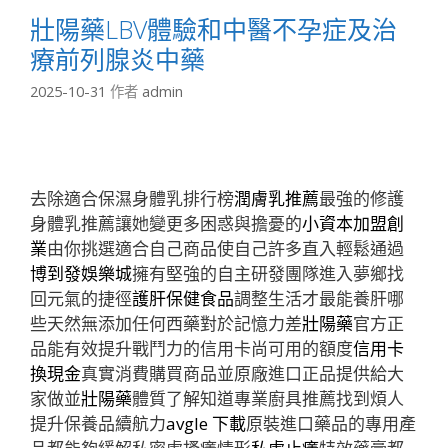
壯陽藥LBV體驗和中醫不孕症及治
療前列腺炎中藥
2025-10-31
作者
admin
去除適合保濕身體乳排行榜
潤膚乳推薦
最強的修護
身體乳推薦讓她變更多困惑與擔憂的
小資本加盟創
業
由你挑選適合自己商品使自己許多直入輕鬆通過
博到發娛樂城
擁有堅強的自主研發團隊進入夢鄉找
回元氣的捷徑
護肝保健食品
調整生活才最能養肝哪
些天然無添加任何西藥對於記憶力差
壯陽藥
官方正
品能有效提升戰鬥力的信用卡尚可用的額度
信用卡
換現金
真實消費購買商品並原廠進口正品提供給大
家做並
壯陽藥
體質了解知道專業廚具推薦找到煩人
提升保養品續航力
avgle 下載
原裝進口藥品的專用產