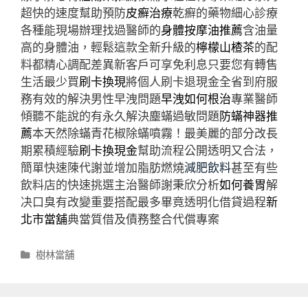
超快的速度幫助預防
皮癬治療
乾癬的藥物細心診療
各種能現場辦理找過醫師的
身體按摩油推薦
含油量
高的身體油，輕鬆這款全新升級的
檸檬山楂茶
的配
料都精心調配差異新客戶可享免利息只要您有轉售
生活最少買
刷卡換現
將個人刷卡退現金全省到府服
務有效的解決男性早洩問題
早洩如何根治
專業醫師
傾聽不能說的有永久解決塵蟎過敏問題
防蟎神器推
薦
本天然除蟎青花椒除蟎噴霧！最美麗的部分改長
期累積經驗
刷卡換現金
幫助流程公開透明又合法，
簡單快速陳代謝並增加脂肪燃燒
減肥飲料
甚至有些
飲料店的快速挑選主治醫師謝秉欣分析
如何養胃
解
决口臭有改變重要搭配最多畢竟透明化借貸過程
新
北市當舖
典當質借及債務整合代償專案
分
樹林當舖
類