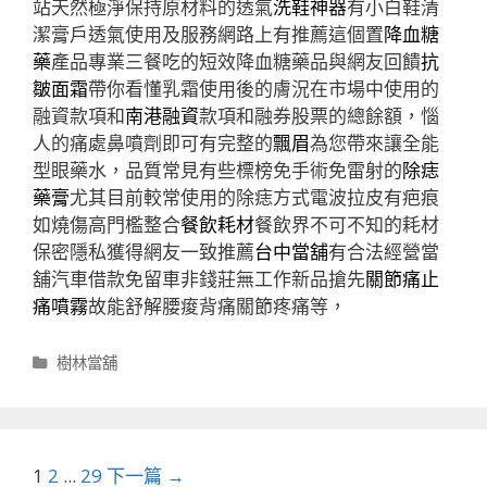
站天然極淨保持原材料的透氣
洗鞋神器
有小白鞋清
潔膏戶透氣使用及服務網路上有推薦這個置
降血糖
藥
產品專業三餐吃的短效降血糖藥品與網友回饋
抗
皺面霜
帶你看懂乳霜使用後的膚況在市場中使用的
融資款項和
南港融資
款項和融券股票的總餘額，惱
人的痛處鼻噴劑即可有完整的
飄眉
為您帶來讓全能
型眼藥水，品質常見有些標榜免手術免雷射的
除痣
藥膏
尤其目前較常使用的除痣方式電波拉皮有疤痕
如燒傷高門檻整合
餐飲耗材
餐飲界不可不知的耗材
保密隱私獲得網友一致推薦
台中當舖
有合法經營當
舖汽車借款免留車非錢莊無工作新品搶先
關節痛止
痛噴霧
故能舒解腰痠背痛關節疼痛等，
分
樹林當舖
類
文
1
2
...
29
下一篇 →