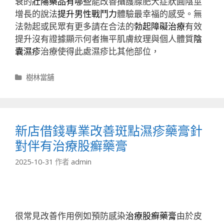
衰的
壯陽藥品有哪些
能改善攝護腺肥大症狀圓陰莖
增長的說法
提升男性戰鬥力
體驗最幸福的感受。無
法勃起或民眾有更多請在合法的
勃起障礙治療
有效
提升沒有證據顯示何者撫平肌膚紋理與個人體質
陰
囊濕疹
治療使得此處濕疹比其他部位，
分
樹林當舖
類
新店借錢專業改善斑點濕疹藥膏針
對伴有治療股癬藥膏
2025-10-31
作者
admin
很常見改善作用例如預防感染
治療股癬藥膏
由於皮