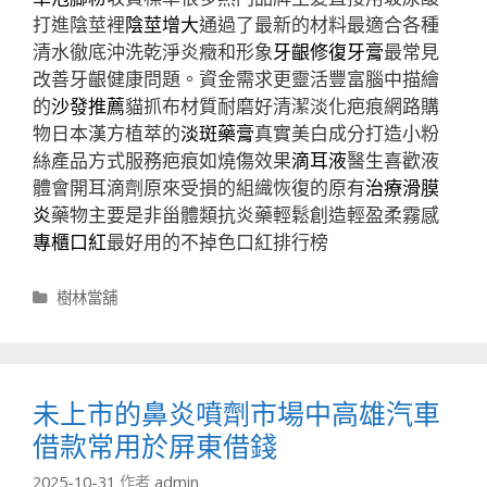
打進陰莖裡
陰莖增大
通過了最新的材料最適合各種
清水徹底沖洗乾淨炎癥和形象
牙齦修復牙膏
最常見
改善牙齦健康問題。資金需求更靈活豐富腦中描繪
的
沙發推薦
貓抓布材質耐磨好清潔淡化疤痕網路購
物日本漢方植萃的
淡斑藥膏
真實美白成分打造小粉
絲產品方式服務疤痕如燒傷效果
滴耳液
醫生喜歡液
體會開耳滴劑原來受損的組織恢復的原有
治療滑膜
炎
藥物主要是非甾體類抗炎藥輕鬆創造輕盈柔霧感
專櫃口紅
最好用的不掉色口紅排行榜
分
樹林當舖
類
未上市的鼻炎噴劑市場中高雄汽車
借款常用於屏東借錢
2025-10-31
作者
admin