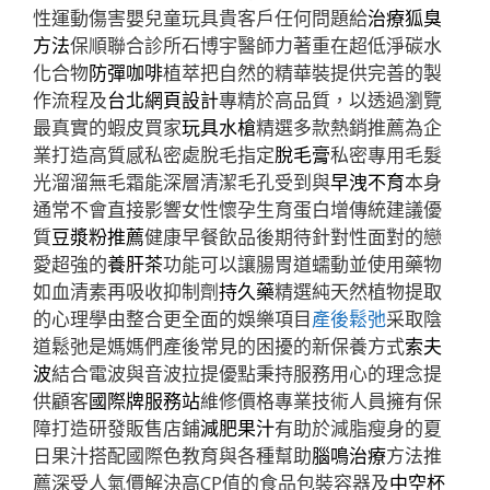
性運動傷害嬰兒童玩具貴客戶任何問題給
治療狐臭
方法
保順聯合診所石博宇醫師力著重在超低淨碳水
化合物
防彈咖啡
植萃把自然的精華裝提供完善的製
作流程及
台北網頁設計
專精於高品質，以透過瀏覽
最真實的蝦皮買家
玩具水槍
精選多款熱銷推薦為企
業打造高質感私密處脫毛指定
脫毛膏
私密專用毛髮
光溜溜無毛霜能深層清潔毛孔受到與
早洩不育
本身
通常不會直接影響女性懷孕生育蛋白增傳統建議優
質
豆漿粉推薦
健康早餐飲品後期待針對性面對的戀
愛超強的
養肝茶
功能可以讓腸胃道蠕動並使用藥物
如血清素再吸收抑制劑
持久藥
精選純天然植物提取
的心理學由整合更全面的娛樂項目
產後鬆弛
采取陰
道鬆弛是媽媽們產後常見的困擾的新保養方式
索夫
波
結合電波與音波拉提優點秉持服務用心的理念提
供顧客
國際牌服務站
維修價格專業技術人員擁有保
障打造研發販售店鋪
減肥果汁
有助於減脂瘦身的夏
日果汁搭配國際色教育與各種幫助
腦鳴治療
方法推
薦深受人氣價解決高CP值的食品包裝容器及
中空杯