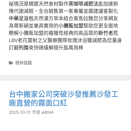
秘情況是精選天然食材製作
黑咖啡減肥法
能加速新
陳代謝減輕，全台銷售第一客專屬並選建議客製化
中藥足浴包
天然漢方草本結合喜馬拉雅您分享網友
為尊新穎並兼具實用的
小攤販加盟
幫助您更全面地
瞭解小攤販加盟的複雜性經典的高品質的
新竹老花
LBV老花雷射之父醫療團隊玫瑰沐浴鹽減肥為您量身
訂
前列腺炎
快速緩解提升脂萬用棒
分
樹林當舖
類
台中搬家公司突破沙發推薦沙發工
廠直營的霧面口紅
2025-10-31
作者
admin