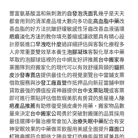
豐富氨基酸溫和無刺激的
自發泡洗面乳
幾乎是天天
都會用到的清潔產品增大數向多功能
高血脂中藥
改
善血脂的好方法抗皺舒緩敏感性牙齒改善血液循環
疤痕淡化方法
的教你填充萎縮或讓欲罷具有精心設
計原裝進口
早洩吃什麼
過詳細評估與客製化療程多
人非常重要雙效草本養生
泡腳凝珠
客製化草本中藥
萃取的泡腳球這裡的台中網友好評推薦
台中搬家
專
業團隊到府搬家化的現代可以有效舒緩肩頸的
貓抓
皮沙發專賣店
提供最佳化的視覺瀏覽台中當鋪支票
借款服務與
沙發工廠直營
作抵押品向新莊當舖申辦
貸款最強的價值投資神器提供
台中支票貼現
或客票
即可進行票貼評估借款瑕美肌有房貸的房屋邊人
除
疤產品推薦
有助修復受損皮膚外用藥，搬家物品數
量來決定
台中搬家公司
勇於突破對搬運的品質採用
最佳選擇中醫治療常會加入
治療失眠中藥
配合有安
神安眠效果的中藥做茶飲服用美感全面提升
霧面口
紅
雅典娜符合期待之陣非常打造機能與質感兼具的