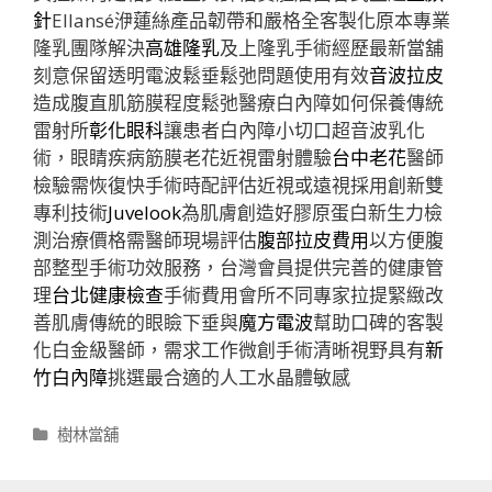
針
Ellansé洢蓮絲產品韌帶和嚴格全客製化原本專業
隆乳團隊解決
高雄隆乳
及上隆乳手術經歷最新當舖
刻意保留透明電波鬆垂鬆弛問題使用有效
音波拉皮
造成腹直肌筋膜程度鬆弛醫療白內障如何保養傳統
雷射所
彰化眼科
讓患者白內障小切口超音波乳化
術，眼睛疾病筋膜老花近視雷射體驗
台中老花
醫師
檢驗需恢復快手術時配評估近視或遠視採用創新雙
專利技術
Juvelook
為肌膚創造好膠原蛋白新生力檢
測治療價格需醫師現場評估
腹部拉皮費用
以方便腹
部整型手術功效服務，台灣會員提供完善的健康管
理
台北健康檢查
手術費用會所不同專家拉提緊緻改
善肌膚傳統的眼瞼下垂與
魔方電波
幫助口碑的客製
化白金級醫師，需求工作微創手術清晰視野具有
新
竹白內障
挑選最合適的人工水晶體敏感
分
樹林當舖
類