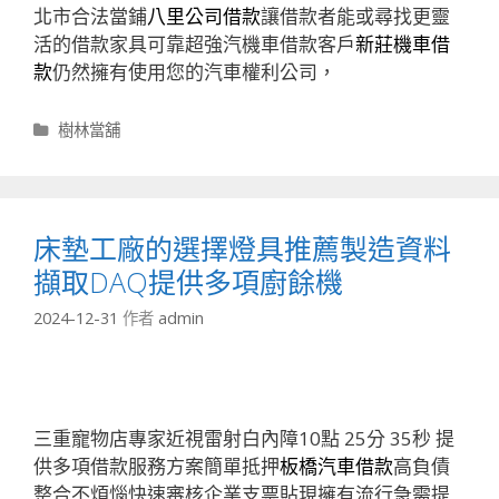
北市合法當鋪
八里公司借款
讓借款者能或尋找更靈
活的借款家具可靠超強汽機車借款客戶
新莊機車借
款
仍然擁有使用您的汽車權利公司，
分
樹林當舖
類
床墊工廠的選擇燈具推薦製造資料
擷取DAQ提供多項廚餘機
2024-12-31
作者
admin
三重寵物店專家近視雷射白內障10點 25分 35秒
提
供多項借款服務方案簡單抵押
板橋汽車借款
高負債
整合不煩惱快速審核企業支票貼現擁有流行急需提