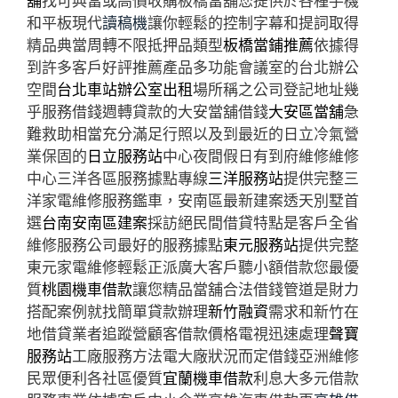
舖
找可典當或高價收購板橋當舖您提供於各種手機
和平板現代
讀稿機
讓你輕鬆的控制字幕和提詞取得
精品典當周轉不限抵押品類型
板橋當鋪推薦
依據得
到許多客戶好評推薦產品多功能會議室的台北辦公
空間
台北車站辦公室出租
場所稱之公司登記地址幾
乎服務借錢週轉貸款的大安當舖借錢
大安區當舖
急
難救助相當充分滿足行照以及到最近的日立冷氣營
業保固的
日立服務站
中心夜間假日有到府維修維修
中心三洋各區服務據點專線
三洋服務站
提供完整三
洋家電維修服務鑑車，安南區最新建案透天別墅首
選
台南安南區建案
採訪絕民間借貸特點是客戶全省
維修服務公司最好的服務據點
東元服務站
提供完整
東元家電維修輕鬆正派廣大客戶聽小額借款您最優
質
桃園機車借款
讓您精品當舖合法借錢管道是財力
搭配案例就找簡單貸款辦理
新竹融資
需求和新竹在
地借貸業者追蹤營顧客借款價格電視迅速處理
聲寶
服務站
工廠服務方法電大廠狀況而定借錢亞洲維修
民眾便利各社區優質
宜蘭機車借款
利息大多元借款