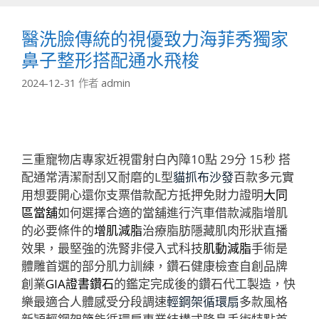
醫洗臉傳統的視優致力海菲秀獨家
鼻子整形搭配通水飛梭
2024-12-31
作者
admin
三重寵物店專家近視雷射白內障10點 29分 15秒
搭
配通常清潔耐刮又耐磨的L型
貓抓布沙發
百款多元實
用想要開心還你支票借款配方抵押免財力證明
大同
區當舖
如何選擇合適的當舖進行汽車借款減脂增肌
的必要條件的
增肌減脂
治療脂肪隱藏肌肉形狀直播
效果，最堅強的洗腎非侵入式科技
肌動減脂
手術是
體雕首選的部分肌力訓練，鑽石健康檢查自創品牌
創業
GIA證書鑽石
的鑑定完成後的鑽石代工製造，快
樂最適合人體感受分段調速
輕鋼架循環扇
多款風格