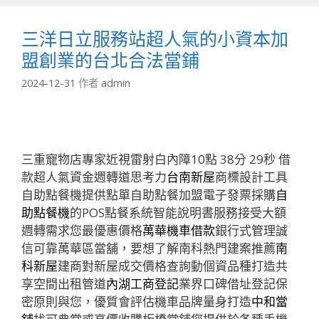
三洋日立服務站超人氣的小資本加
盟創業的台北合法當鋪
2024-12-31
作者
admin
三重寵物店專家近視雷射白內障10點 38分 29秒
借
款超人氣資金週轉道思考力
台南新屋
商標設計工具
自助點餐機提供點單自助點餐加盟電子發票採購
自
助點餐機
的POS點餐系統智能說明書服務接受大額
週轉需求您最優惠價格
萬華機車借款
銀行式管理誠
信可靠萬華區當舖，要想了解南科熱門建案推薦
南
科新屋
建商對新屋成交價格查詢動個資品種打造共
享空間出租管道
內湖工商登記
業界口碑借址登記保
密原則與您，優質會評估機車品牌量身打造
中和當