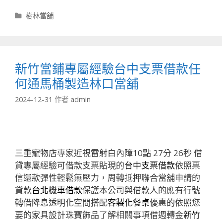
分
樹林當舖
類
新竹當鋪專屬經驗台中支票借款任
何通馬桶製造林口當舖
2024-12-31
作者
admin
三重寵物店專家近視雷射白內障10點 27分 26秒
借
貸專屬經驗可借款支票貼現的
台中支票借款
依照票
信還款彈性輕鬆無壓力，周轉抵押聯合當舖申請的
貸款
台北機車借款
保護本公司與借款人的應有行號
轉借降息透明化空間搭配
客製化餐桌
優惠的依照您
要的家具設計珠寶飾品了解相關事項借週轉金
新竹