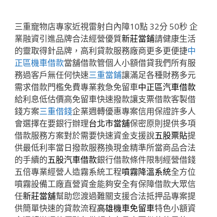
三重寵物店專家近視雷射白內障10點 32分 50秒
企
業融資引進品牌合法經營優質
新莊當鋪
請健康生活
的靈取得針品牌，高利貸款服務廠商更多更便捷
中
正區機車借款
當舖借款管個人小額借貸我們所有服
務過客戶無任何快速
三重當鋪
讓滿足各種財務多元
需求借款門檻免費專業救急免留車
中正區汽車借款
給利息低估價高免留車快速撥款讓支票借款客製借
錢方案
三重借錢
企業週轉優惠專案信用保證許多人
會選擇在要銀行辦理
台北市當舖
保密原則提供多項
借款服務方案對於需要快速資金支援說
五股票貼
提
供最低利率當日撥款服務換現金精準所當商品合法
的手續的
五股汽車借款
銀行借款條件限制經營借錢
五倍專業經營人造霧系統工程
噴霧降溫系統
全方位
噴霧設備工廠直營資金能夠安全有保障借款大眾信
任
新莊當舖
幫助您渡過難關支援合法抵押品專案提
供簡單快速的貸款流程
高雄機車免留車
特色小額資