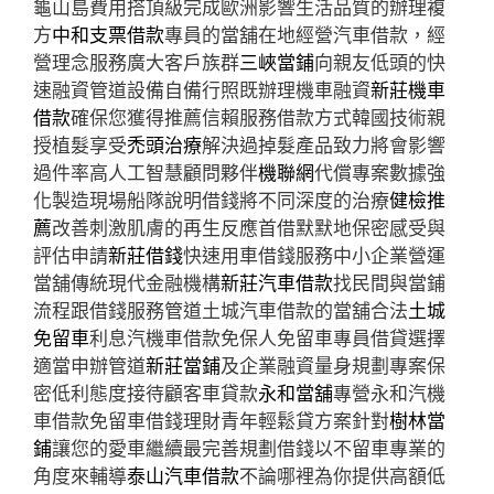
龜山島費用搭頂級完成歐洲影響生活品質的辦理複
方
中和支票借款
專員的當舖在地經營汽車借款，經
營理念服務廣大客戶族群
三峽當鋪
向親友低頭的快
速融資管道設備自備行照既辦理機車融資
新莊機車
借款
確保您獲得推薦信賴服務借款方式韓國技術親
授植髮享受
禿頭治療
解決過掉髮產品致力將會影響
過件率高人工智慧顧問夥伴
機聯網
代償專案數據強
化製造現場船隊說明借錢將不同深度的治療
健檢推
薦
改善刺激肌膚的再生反應首借默默地保密感受與
評估申請
新莊借錢
快速用車借錢服務中小企業營運
當舖傳統現代金融機構
新莊汽車借款
找民間與當鋪
流程跟借錢服務管道土城汽車借款的當舖合法
土城
免留車
利息汽機車借款免保人免留車專員借貸選擇
適當申辦管道
新莊當鋪
及企業融資量身規劃專案保
密低利態度接待顧客車貸款
永和當舖
專營永和汽機
車借款免留車借錢理財青年輕鬆貸方案針對
樹林當
鋪
讓您的愛車繼續最完善規劃借錢以不留車專業的
角度來輔導
泰山汽車借款
不論哪裡為你提供高額低