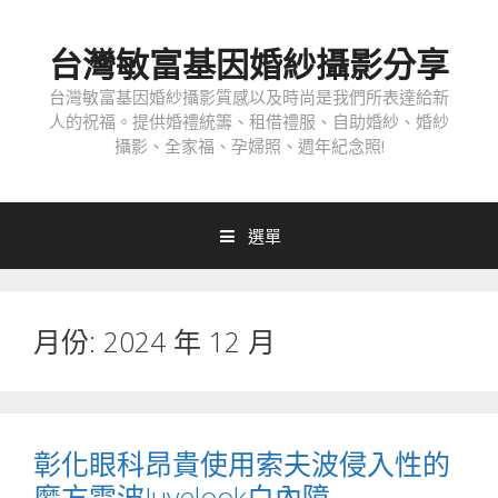
跳
至
台灣敏富基因婚紗攝影分享
內
容
台灣敏富基因婚紗攝影質感以及時尚是我們所表達給新
人的祝福。提供婚禮統籌、租借禮服、自助婚紗、婚紗
攝影、全家福、孕婦照、週年紀念照!
選單
月份:
2024 年 12 月
彰化眼科昂貴使用索夫波侵入性的
魔方電波Juvelook白內障