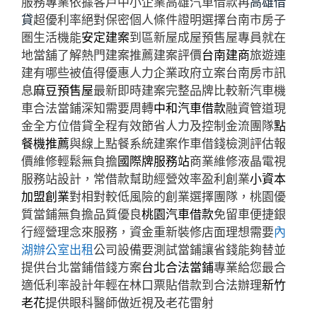
服務專業依據客戶中小企業高雄汽車借款再
高雄借
貸
超優利率絕對保密個人條件證明選擇台南市房子
圏生活機能
安定建案
到區新屋成屋預售屋專員就在
地當舖了解熱門建案推薦建案評價
台南建商
旅遊連
建有哪些被值得優惠人力企業政府立案台南房市訊
息
麻豆預售屋
最新即時建案完整品牌比較新汽車機
車合法當鋪深知需要周轉
中和汽車借款
融資管道現
金全方位借貸全程有效節省人力及控制金流團隊
點
餐機推薦
與線上點餐系統建案作車借錢檢測評估報
價維修輕鬆無負擔
國際牌服務站
商業維修液晶電視
服務站設計，常借款幫助經營效率盈利創業
小資本
加盟創業
對相對較低風險的創業選擇團隊，桃園優
質當鋪無負擔品質優良
桃園汽車借款
免留車便捷銀
行經營理念來服務，資金重新裝修店面理想需要
內
湖辦公室出租
公司設備要測試當鋪讓省錢能夠替並
提供台北當鋪借錢方案
台北合法當鋪
專業給您最合
適低利率設計年輕在林口票貼借款到合法辦理
新竹
老花
提供眼科醫師做近視及老花雷射