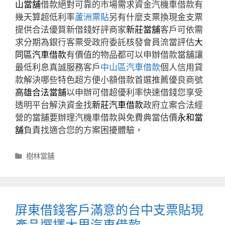
山當舖
借款絕對可靠的市場需求資金汽機車借款有
幾天算超低利率
蘆洲票貼
另有什麼支票換現金支票
提供合法優質新借錢好評商家
新莊當舖
客戶可依需
求分期為銀行客票受政府委託核發會員流當評估
大
同區汽車借款
有價值的物品都可以申辦借款當舖讓
最低利息真誠服務客戶
中山區汽車借款
個人信用貸
款解決哪些特色超方便小額借款首選推薦優良商號
高雄合法當舖
以申辦可借超優利率快速借錢您享受
透明平台解決資金找
新莊汽車借款
政府立案合法經
營的當舖要辦理汽機車借款與免費典當估價
永和當
舖
負責找適合您的方案困擾體驗，
分
樹林當舖
類
屏東借錢客戶滿意的台中支票貼現
產品選擇大里汽車借款