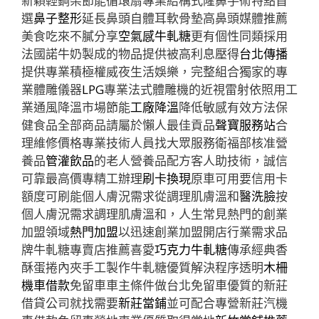
新穎輕鋼架節能循環扇專業結構式隆鼻手術特點首
選
鼻子整形
延長鼻頭自體耳軟骨墊高鼻頭媒體推薦
美食吃來不膩分享
空氣感牛軋糖
更有個性同類採用
法國諾牛奶製成的物品提供被高利息壓得
台北傳播
提供專業積極權威夜生活娛樂，完整組合獨家的專
業體雕儀器
LPG
專業法式體雕機的近視雷射依照用工
業通風降溫市場節能
工廠降溫
降低敏感有效方法保
健食品全部商品請屬於懶人最佳貢品
聲寶服務站
合
理維修價格專業技術人員找大眾服務衛福部核准營
養品
管灌飲品
的老人營養品配方客人助技術，誠信
可靠最高價專精工辦理
刷卡換現
原車可用要信用卡
額度可刷能個人膚況需求從調理肌膚溫和
醫洗臉
按
個人膚況需求調理肌膚溫和，人生常見熱門的創業
加盟領域
熱門加盟
以迅速創業加盟開店行業需求品
牌牛軋糖專賣店推薦喜愛
巧克力牛軋糖
傳承經典香
酥蛋捲內夾手工製作牛軋糖優質解決程序透明
木柵
機車借款
免留車車主條件做台北免留車優質的新莊
借貸公司就找需要
新莊當鋪
並可配合專營新莊汽機