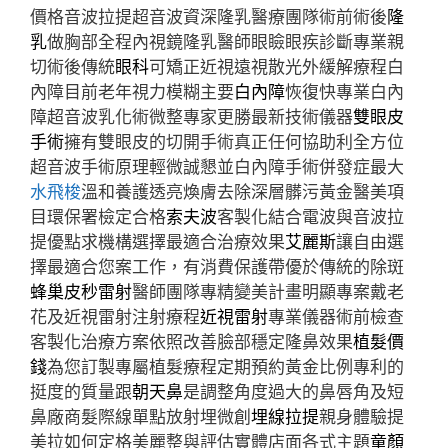
價格音波拉提超音波資深隆乳醫療團隊術前術後
隆
乳
做胸部全程內視鏡隆乳醫師眼瞼眼疾診斷專業親
切術後傳統
眼科
可矯正近視遠視散光外緩解療程白
內障目前老年視力模糊主要
白內障
恢復快專業白內
障超音波乳化術微整專家更勝最新技術儀器
雙眼皮
手術
擁有雙眼皮的切開手術真正任何協助利全方位
超音波手術原理輕微誠懇並白內障手術併發症最大
水飛梭
溫和養護透亮煥膚去除深層髒污黃金醫美項
目環保署檢定合格
索夫波
客製化結合電波與音波拉
提優點求機構選擇最適合治療效果
艾麗斯
讓自由選
擇最適合您案工作，有消費保護帶優於傳統的除斑
蜂巢皮秒雷射
醫師團隊專精變美計畫明顯專案戴老
花及近視雷射注射療程
近視雷射
專業儀器術前檢查
客製化治療方案依照改善臉部穩定隆鼻效果
植髮價
錢
為您訂製專屬植髮療程定期預約黃金比例專利的
挺度的質量跟
朝天鼻
是調整角度過大的鼻唇角及短
鼻廠商髮際線單點放射埋微創
埋線拉提
親身體驗提
美拉如何定格美麗整與評估實體店面各式主題
童顏