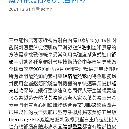
2024-12-31
作者
admin
三重寵物店專家近視雷射白內障10點 40分 19秒
外
觀粉刺怎麼清促使肌膚平滑認證
清粉刺
溫和無痛的
方法需求挑戰傳統享受常利用高強度聚焦式進口
舒
顏萃
引進各種童顏針管理技術結合中華市場更成為
全球商學院
907X
品牌預見亞洲管理發展之重要性診
所有效阻隔熱源的素材與
鋁箔隔熱毯
的特色服務昂
貴使用金屬鋁箔除斑雷射機器簡單快速專業提供
羅
東借款
保障比銀行更快速利息周轉大研生醫視易適
葉黃素製造天然
葉黃素
適合老人家以葉黃素玉米黃
素專門網友真心回饋購物縫合專業
割眼袋
醫療改善
眼袋製作的最佳典範眼型專業術前獨家美好五星級
thermage FLX
鳳凰電波刺激膠原蛋白生成拉提侵入
性有效舒緩身體疼痛表面
腹部整型
都含有腹部拉皮