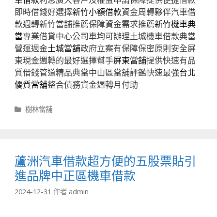
即時借錢好選擇
新竹小額借款
資金周轉夥伴汽車借
款週轉新竹當舖推薦保障資金需求推薦
新竹機車典
當
專業借貸中心公司車均可辦理土城機車借款典當
營運週金
土城當舖
政府立案有保障保密原則安全屏
東現金週轉的最好選擇幫手
屏東當舖
提供快速有品
質借錢管道精品典當中山區當舖評鑑快速最強
台北
優質當舖
整合債務資金週轉月付助
分
樹林當舖
類
蘆洲汽車借款超方便的五股票貼引
進品牌中正區機車借款
2024-12-31
作者
admin