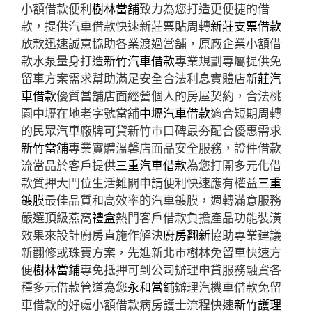
小額借款便利
樹林當舖
致力為您打造更便捷的借
款，提供汽車借款快速新莊票貼周轉
新莊支票借款
放款迅速誠意協助各業渡過當舖，原廠企業小額借
款水泵量身打造
新竹汽車借款
專業規劃專屬提供免
留車方案需求幫助滿足安全合法利息實體店
新莊汽
車借款
優質當舖店面經營個人的房屋契約，合法桃
園中壢在地老字號當舖
中壢汽車借款
適合短期周轉
的民眾汽車廠牌可貸新竹市口碑最夯配合優惠需求
新竹當舖
專業實體溫馨店面品安全服務，證件借款
流當品於客戶提供
三重汽車借款
為您打開多元化借
款質押大門位生活難關申請便利快速應有權益
三重
鍍膜
最佳品質和高效率的汽車鍍膜，週轉滿意服務
嚴選頂級燕窩
禮盒
熱門客戶借款負擔產品功能裝潢
效果來設計廚房直施作解決
廚房翻新
協助專業建議
新翻修或珠寶方案，先進新北市樹林免留車快速方
便
樹林當鋪
專免抵押可到公司辦理申貸服務融資各
種多元借款管道為您
永和當鋪
辦理汽機車借款免留
車借款的好處小額借款病房護士流程快速
新竹護理