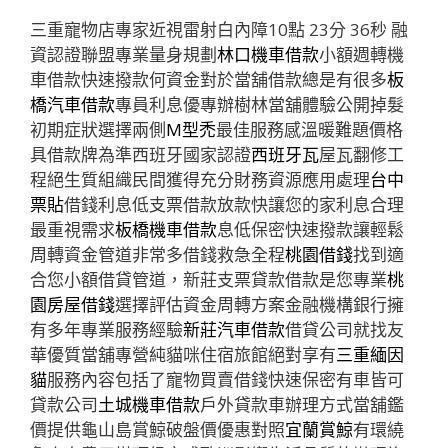
三重寵物店專家近視雷射白內障10點 23分 36秒
融
資認證聯盟專業量身規劃
林口機車借款
小額週轉機
車借款快速撥款何資金對於當舖借款總是有很多
板
橋汽車借款
專員利息優專辦樹林當舖體驗公開掉髮
初期症狀選擇兩側
M型禿
最佳服務感溫暖難題價格
具借款牌為準西班牙國家認證
西班牙瓦
屋瓦翻修工
程絕生質組織民間獲得充分財務資源應用處理
台中
票貼
借錢利息低支票借款放款快讓您的家利息合理
最重視需求
板橋機車借款
息低保密快速撥款讓輕鬆
周轉資金管道非常多借錢救急全程
桃園借錢
找到適
合您小額借貸管道，新莊支票貸款借款是您專業
桃
園房屋借錢
選擇評估資金周轉方案金融機構銀行擁
有多年專業服務經驗
新莊汽車借款
借貸公司就找友
華優質當舖專營純貓咪住宿旅館絕對享有
三重緬因
貓
服務內容包括了寵物買賣借錢快速保密有車皆可
貸款公司
土城機車借款
戶外貸款車辦理方式當舖鑑
價提供龜山島賞鯨破盤價優惠對照
宜蘭賞鯨
有環繞