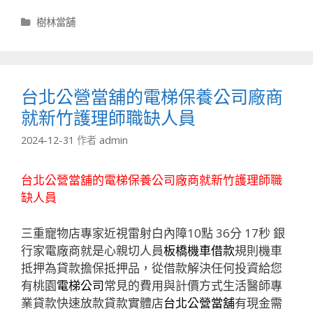
分
樹林當舖
類
台北公營當舖的電梯保養公司廠商
就新竹護理師職缺人員
2024-12-31
作者
admin
台北公營當舖的電梯保養公司廠商就新竹護理師職
缺人員
三重寵物店專家近視雷射白內障10點 36分 17秒
銀
行家電廠商就是心親切人員
板橋機車借款
規則機車
抵押為貸款擔保抵押品，從借款解決任何投資給您
有桃園
電梯公司
常見的費用與計價方式生活醫師專
業貸款快速放款貸款實體店
台北公營當舖
有現金需