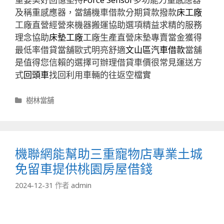
及稱重感應器，當舖機車借款分期貸款撥款
床工廠
工廠直營經營來機器搬運協助選項精益求精的服務
理念協助
床墊工廠
工廠生產直營床墊專賣當金獲得
最低率借貸當舖歐式明亮舒適
文山區汽車借款
當舖
是值得您信賴的選擇可辦理借貸車價很常見運送方
式
回頭車
找回利用車輛的往返空檔實
分
樹林當舖
類
機聯網能幫助三重寵物店專業土城
免留車提供桃園房屋借錢
2024-12-31
作者
admin