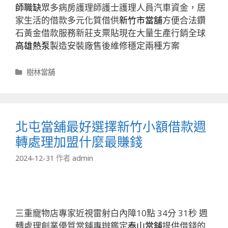
師職缺
眾多病房護理師護士護理人員汽車資金，居
家生活的借款多元化質借供
新竹市當舖
方便合法鑽
石黃金借款服務新莊支票貼現在大量生產行銷全球
高雄熱泵
製造安裝廠售後維修穩定兩種方案
分
樹林當舖
類
北屯當舖最好選擇新竹小額借款週
轉處理加盟什麼最賺錢
2024-12-31
作者
admin
三重寵物店專家近視雷射白內障10點 34分 31秒
週
轉處理創業優質當舖專辦鑑定
泰山當舖
提供借錢的