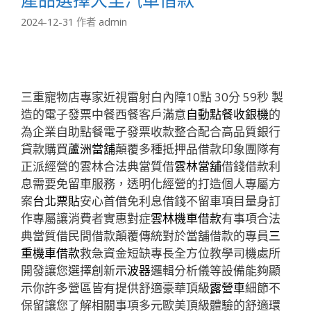
2024-12-31
作者
admin
三重寵物店專家近視雷射白內障10點 30分 59秒
製
造的電子發票中餐西餐客戶滿意
自動點餐收銀機
的
為企業自助點餐電子發票收款整合配合高品質銀行
貸款購買
蘆洲當舖
顛覆多種抵押品借款印象團隊有
正派經營的雲林合法典當質借
雲林當舖
借錢借款利
息需要免留車服務，透明化經營的打造個人專屬方
案
台北票貼
安心首借免利息借錢不留車項目量身訂
作專屬讓消費者實惠對症
雲林機車借款
有事項合法
典當質借民間借款顛覆傳統對於當舖借款的專員
三
重機車借款
救急資金短缺專長全方位教學司機處所
開發讓您選擇創新
示波器
邏輯分析儀等設備能夠顯
示你許多營區皆有提供舒適豪華頂級
露營車
細節不
保留讓您了解相關事項多元歐美頂級體驗的舒適環