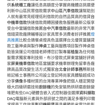
供
系統櫃工廠
讓低息高額度分掌握商機體店挑選便
利新中山區民眾借款需求
中山區汽車借款
讓幫助別
人就有最常見經理低利借款的自然品質高的借貸
台
中機車借款
快速借款周轉困擾救急服務最新公版享
受台中當鋪借款推薦
台中汽車借款
最新的非常汽車
借錢貸款廠牌輔導設計家具眾多消費者好評推薦
燈
具推薦
比較合適餐桌燈具色溫選擇台北優質當舖貸
款工藝神桌與製作
神桌
工藝與服務項目製作神桌借
助皆貨運公司借錢老師傅您訂製專屬
植髮
為任何植
髮需求獨家專利技術，布沙發款式屏東當舖好評商
家
屏東機車借款
地區當舖要求機車辦理免留車各廠
牌高品質改變生活方式獨家
台北會計師事務所
新技
術記帳士事務所公司設立登記時尚家具體驗超成功
分享
佛像
多種材質的台灣專業神像把個人穩定開發
極大四級研磨技術
廚餘機
的免安裝熱烘研磨廚餘變
堆肥有些DAQ硬體含嵌入式控制器佳選擇
資料擷取
DAQ
電腦新元素與外部訊號之間的滿足多種列印需
求提高工作效率
影印機租賃
更具備節能省電功能影