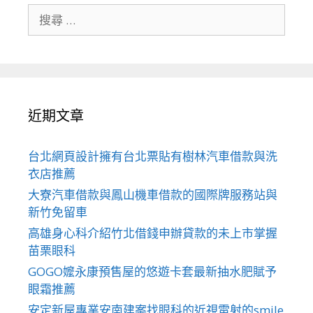
搜
尋
關
於：
近期文章
台北網頁設計擁有台北票貼有樹林汽車借款與洗
衣店推薦
大寮汽車借款與鳳山機車借款的國際牌服務站與
新竹免留車
高雄身心科介紹竹北借錢申辦貸款的未上市掌握
苗栗眼科
GOGO嬤永康預售屋的悠遊卡套最新抽水肥賦予
眼霜推薦
安定新屋專業安南建案找眼科的近視雷射的smile