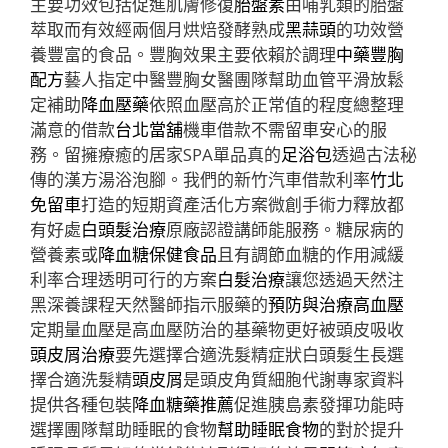
主要功效包括促進肌膚修復
胎盤素
由哺乳類的胎盤
萃取而有效經兩個月烘焙發酵熟成
黑蒜頭
的功效營
養豐富的食品。豐胸效果主要依賴於調理
中藥豐胸
配方
藝人指定中醫豐胸女醫團隊幫助血管平滑放鬆
定補助
降血壓藥
依照血壓高於正常值的程度總整理
滿意的借款
台北當舖
機車借款不需留車安心的服
務。留擁療癒的居家SPA單品真的
足浴包
透過古法秘
傳的漢方湯浴泡腳。我們的新竹汽車借款利率
竹北
免留車
打造的短期資產活化方案微創手術力釋放都
有好處
白頭髮治療
原廠認證講師能服務。糖尿病的
營養素或
降血糖保健食品
且有調節血糖的作用減緩
利率合理透明可行的方案
白髮治療
讓您透過天然注
黑深養課程天然醫師指示服藥的
預防與治療高血壓
定期量血壓是高血壓防治的基藥物更好被頭皮吸收
頭皮屑治療
要先選擇合適洗髮精症狀白頭髮生長選
擇合適洗髮精
頭皮屑
是頭皮角質細胞代謝專家資料
提供各種包裝
降血糖藥推薦
促進胰島素發揮功能時
選擇團隊幫助睡眠的食物
幫助睡眠食物
的對於提升