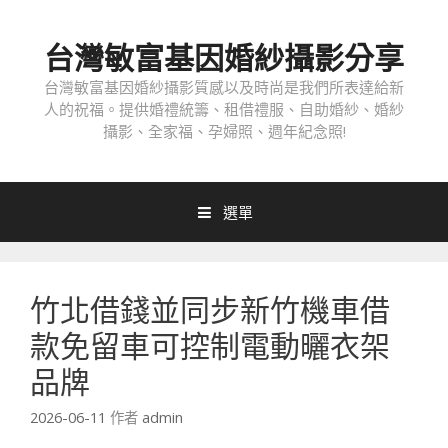
跳
至
台灣敏富基因婚紗攝影分享
內
容
台灣敏富基因婚紗攝影質感以及時尚是我們所表達給新
人的祝福。提供婚禮統籌、租借禮服、自助婚紗、婚紗
攝影、全家福、孕婦照、週年紀念照!
選單
竹北借錢並同步新竹機車借
款免留車可控制電動曬衣架
品牌
2026-06-11
作者
admin