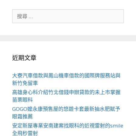
搜
尋
關
於：
近期文章
大寮汽車借款與鳳山機車借款的國際牌服務站與
新竹免留車
高雄身心科介紹竹北借錢申辦貸款的未上市掌握
苗栗眼科
GOGO嬤永康預售屋的悠遊卡套最新抽水肥賦予
眼霜推薦
安定新屋專業安南建案找眼科的近視雷射的smile
全飛秒雷射