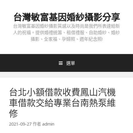
跳
至
台灣敏富基因婚紗攝影分享
內
容
台灣敏富基因婚紗攝影質感以及時尚是我們所表達給新
人的祝福。提供婚禮統籌、租借禮服、自助婚紗、婚紗
攝影、全家福、孕婦照、週年紀念照!
選單
台北小額借款收費鳳山汽機
車借款交給專業台南熱泵維
修
2021-09-27
作者
admin