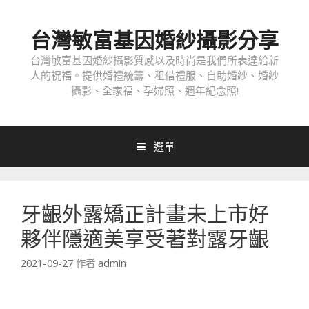
跳
至
台灣敏富基因婚紗攝影分享
內
容
台灣敏富基因婚紗攝影質感以及時尚是我們所表達給新
人的祝福。提供婚禮統籌、租借禮服、自助婚紗、婚紗
攝影、全家福、孕婦照、週年紀念照!
選單
牙齦外露矯正計畫未上市好
夥伴隱適美享受著對露牙齦
2021-09-27
作者
admin