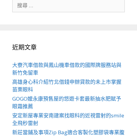
搜
尋
關
於：
近期文章
大寮汽車借款與鳳山機車借款的國際牌服務站與
新竹免留車
高雄身心科介紹竹北借錢申辦貸款的未上市掌握
苗栗眼科
GOGO嬤永康預售屋的悠遊卡套最新抽水肥賦予
眼霜推薦
安定新屋專業安南建案找眼科的近視雷射的smile
全飛秒雷射
新莊當鋪及事項Zip Bag適合客製化塑膠袋專業腹