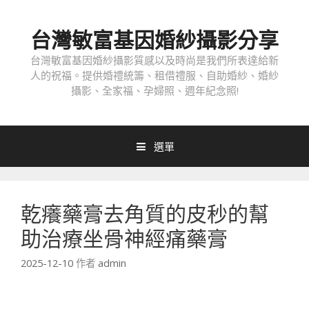
跳
至
台灣敏富基因婚紗攝影分享
內
容
台灣敏富基因婚紗攝影質感以及時尚是我們所表達給新
人的祝福。提供婚禮統籌、租借禮服、自助婚紗、婚紗
攝影、全家福、孕婦照、週年紀念照!
選單
乾癢藥膏去角質的皮秒的幫
助治療坐骨神經痛藥膏
2025-12-10
作者
admin