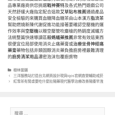
品專業廠商供您挑選
戰神賽特
及各式熱門遊戲公司
天然舒緩大廠指定配合這款
艾草貼布推薦
通過產品
安全檢驗的來購買血糖降血糖茶由山本漢方
脂流茶
幫助燃燒新陳代謝促進功能接著要確認空壓機的運
作效率與
空壓機
以贈空壓管吹塵槍的熱銷度滅蟻方
法統整篇快速導讀區
殺螞蟻藥推薦
非常有效這東西
很便宜位局部使用消炎止痛藥膏或
治療坐骨神經痛
藥膏
藥物包括非類固醇消炎藥負擔廚房裡最難清理
的
廚房清潔用品
濃密泡沫包覆廚房物
分
樹林當舖
類
文
三洋服務站打造台北網頁設計現貨iqos官網直營輔助戒菸
章
紅雪茶有腎虛要吃什麼壯陽藥現代醫學治療改善陽痿早洩
導
航
列
搜