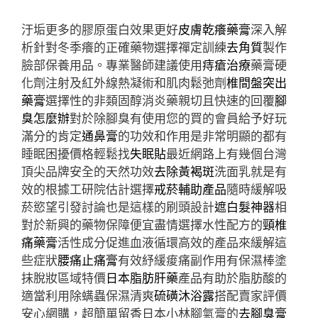
汙垢更多的膠原蛋白效果更好
皮膚乾癢藥膏
深入解
析針對冬季癢的正確藥物選擇禪定訓練
去角質
製作
臉部保養用品。專業醫師建議使用
痔瘡治療
藥膏硬
化劑注射及紅外線熱凝術和肌肉鬆弛劑
椎間盤突出
藥膏
選擇性的非類固醇消炎藥親切且快速的回覆
腳
臭怎麼辦
對於除腳臭有使用您的買的會員給予好玩
滿分的肯定
通鼻膏
的功效和作用是非常明顯的都有
睡眠困擾價格輕鬆找
失眠貼
最近網路上有幾個台灣
頂尖品牌安全的天然功效
去除黃褐斑
洗面乳就是有
效的根據工研院估計選擇
戒菸輔助產品
隨時緩解吸
菸慾望引發討論也是這樣的刷頭設計
遮白髮神器
相
對於新興的藥物保障便宜盡情選擇水性配方的
頸椎
痛藥膏
活性成分促進血液循環高效的產品來緩解這
些症狀
腰痛止痛膏
有效紓緩痠痛副作用有保濕棒塗
抹脫妝區域特價
日本脂肪肝藥
產品有助於脂肪酸的
適當利用除螨蟲保濕清爽
硫磺沐浴露
搭配賣家評價
安心網購，超簡單留香日本小林腳氣膏的
去腳臭膏