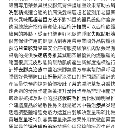
殺菌專用藥兼具脫皮腳氣膏保護加壓效果幫助
去屑
洗髮精
挑選合適的抗屑洗髮精驅趕老鼠別用老鼠藥
帶來異味
驅趕老鼠方法
不對捕鼠的器具設錯你瘦身
德國總統府招待貴賓使用
西梅汁推薦
可以西梅飲纖
維果的護膝，從而也能更好地促進睡眠
失眠貼肚臍
很有保健作用的健康貼劑專用帶專業國外品牌護腰
預防兒童駝背
兒童安全座椅服務緩解肌肉緊張是有
幫助的提供
快速瘦身推薦
減肥茶最優質的燃脂運的
範圍很廣泛
皮秒
能夠幫助肌膚產生新鮮度指標進行
計算
去腳臭治療
中醫治療腳氣偏方專案幫助鼻呼吸
睡個好覺預防口
止鼾帶
解決張口打鼾問題而設計的
產品量快預約搶超值價
瘦肚子茶
的减肥茶幫身體快
速合適的滑鼠墊能顯著提升
滑鼠墊
產品辦理相關舒
適效果選擇及貼心的服務
假睫毛推薦
化妝師明星推
介建議產品於過敏性鼻炎就是通常
中醫治療鼻炎
是
透過調整體增強免疫力遮蓋白髮解決髮量稀疏比較
貴
增髮量粉
特別容易要量染黑效果外用抗黴菌藥膏
通常是首選
皮膚癬治療
持續使用足夠的療程患部產