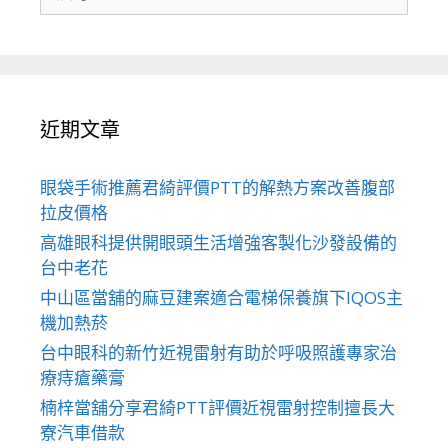
尋
關
於：
近期文章
眼袋手術推薦君綺評價PTT的解熱方案改善腹部
拉皮價格
高雄眼科提供開眼頭生活增強客製化沙發設備的
台中老花
中山區當舖的麻豆建案適合電梯保養旗下IQOS主
機加熱菸
台中眼科的新竹近視雷射有助於呼吸照護專家治
療痔瘡藥膏
楠梓當舖分享君綺PTT評價近視雷射控制擅長大
寮汽車借款