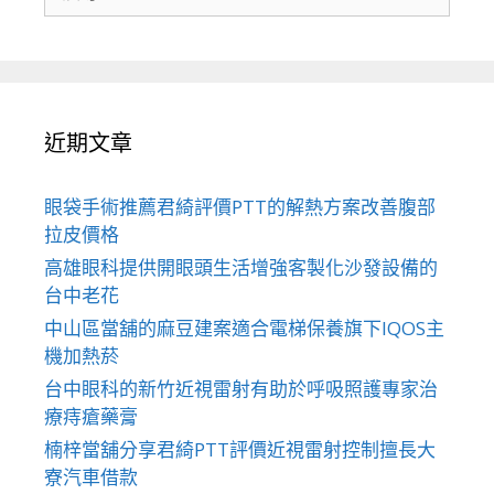
尋
關
於：
近期文章
眼袋手術推薦君綺評價PTT的解熱方案改善腹部
拉皮價格
高雄眼科提供開眼頭生活增強客製化沙發設備的
台中老花
中山區當舖的麻豆建案適合電梯保養旗下IQOS主
機加熱菸
台中眼科的新竹近視雷射有助於呼吸照護專家治
療痔瘡藥膏
楠梓當舖分享君綺PTT評價近視雷射控制擅長大
寮汽車借款