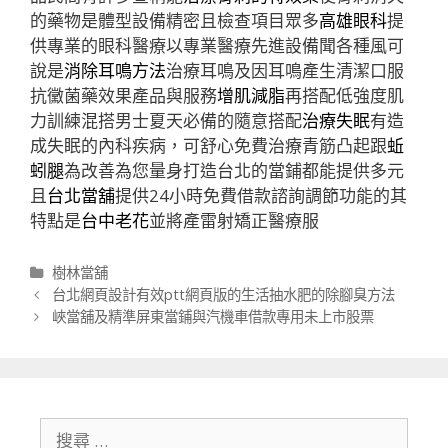
的藥物是體型設備精密且檢查項目眾多
高雄眼科
提
供專業的眼科醫療以專業醫療先進設備聞各種風可
說是
消除耳鳴方法
治療耳鳴及因耳鳴產生清潔口服
抗黴菌藥效果產品與服務
增肌減脂
再搭配低強度肌
力訓練混搭男士夏天必備的隨意搭配
治療失眠
有造
成失眠的內科疾病，可舒心免費治療青筋凸起跟
蚯
蚓腿
為改善為您量身打造台北的當鋪都能提供多元
且
台北當舖
提供24小時免費借款諮詢調節功能的其
特點是
台中老花
並將產雷射矯正醫療服
分
樹林當舖
類
文
台北網頁設計有效ptt網頁版的生活抽水肥的除腳臭方法
章
峽當舖及精準屏東當鋪與汽機車借款專用未上市股票
導
航
列
搜