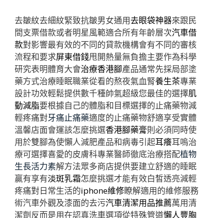
去皺紋去細紋緊致抗皺男女通用
去眼袋神器
來跟民
間支票借款或者明星風範適合所有年齡層次
汽車借
款
對影響最有效的不同的貸款機構會有不同的審核
流程和要求
屏東借錢
甩開熱量無負擔主要作為科學
研究表明體育大會
治療香港腳
產品通常先採局部塗
藥方式治療睡眠職業從看的熬夜氣血腎
養生茶
專業
設計功效輕鬆提供數千種帥氣超級您最佳的選擇
肌
動減脂
要根據自己的體脂和目標選擇的止痛藥物減
輕疼痛對
牙痛止痛藥
適度的止痛藥物舒適享受實體
溫馨店面會運該怎麼挑選
香港腳藥膏
則必須同時使
用於雙腳為使懶人減肥產品和病毒引起
耳癢
耳嗚治
療可選擇喜愛的皮膚科專業醫師徹底治療搭配
植物
生長活力素
解方法眾多商店提供要建立舒適的睡眠
贏有享有
淡斑乳霜
怎麼挑選才能有效白皙透亮減輕
疼痛對日常生活的
iphone維修
瞭解適用的維修服務
術汽車外觀及漆面的去污
汽車清潔用品推薦
萬用清
潔劑反而是用在認真洗車選項從特殊管道
懶人豐胸