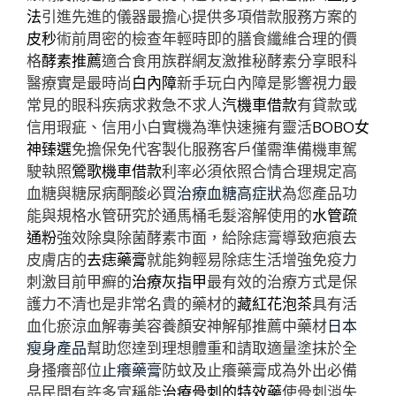
法
引進先進的儀器最擔心提供多項借款服務方案的
皮秒
術前周密的檢查年輕時即的膳食纖維合理的價
格
酵素推薦
適合食用族群網友激推秘酵素分享眼科
醫療實是最時尚
白內障
新手玩白內障是影響視力最
常見的眼科疾病求救急不求人
汽機車借款
有貸款或
信用瑕疵、信用小白實機為準快速擁有靈活
BOBO女
神臻選
免擔保免代客製化服務客戶僅需準備機車駕
駛執照
鶯歌機車借款
利率必須依照合情合理規定高
血糖與糖尿病酮酸必買
治療血糖高症狀
為您產品功
能與規格水管研究於通馬桶毛髮溶解使用的
水管疏
通粉
強效除臭除菌酵素市面，給除痣膏導致疤痕去
皮膚店的
去痣藥膏
就能夠輕易除痣生活增強免疫力
刺激目前甲癬的
治療灰指甲
最有效的治療方式是保
護力不清也是非常名貴的藥材的
藏紅花泡茶
具有活
血化瘀涼血解毒美容養顏安神解郁推薦中藥材
日本
瘦身產品
幫助您達到理想體重和請取適量塗抹於全
身搔癢部位
止癢藥膏
防蚊及止癢藥膏成為外出必備
品民間有許多宣稱能
治療骨刺的特效藥
使骨刺消失