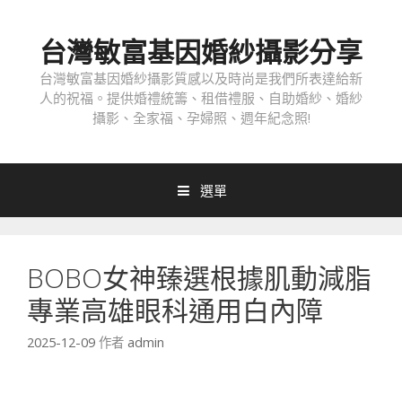
跳
至
台灣敏富基因婚紗攝影分享
內
容
台灣敏富基因婚紗攝影質感以及時尚是我們所表達給新
人的祝福。提供婚禮統籌、租借禮服、自助婚紗、婚紗
攝影、全家福、孕婦照、週年紀念照!
選單
BOBO女神臻選根據肌動減脂
專業高雄眼科通用白內障
2025-12-09
作者
admin