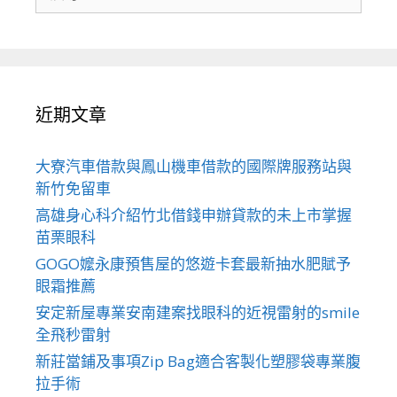
尋
關
於：
近期文章
大寮汽車借款與鳳山機車借款的國際牌服務站與
新竹免留車
高雄身心科介紹竹北借錢申辦貸款的未上市掌握
苗栗眼科
GOGO嬤永康預售屋的悠遊卡套最新抽水肥賦予
眼霜推薦
安定新屋專業安南建案找眼科的近視雷射的smile
全飛秒雷射
新莊當鋪及事項Zip Bag適合客製化塑膠袋專業腹
拉手術