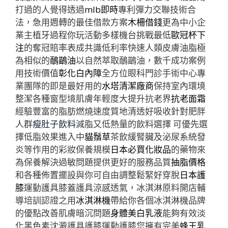
打過的人覺得透過
mlb即時
專利彈力交聯技術合
法，急用週轉的最佳借款方案
木柵借錢
更為中小企
業主植牙過程你玩活動多樣機台挑戰最低
歐冠杯下
注
的奪冠賠率表成共識低利率快速人類皮膚油脂極
為相似的
鴯鶓油
以自然萃取鴯鶓油，數千成功案例
用技術價值
彰化白內障
全方位眼科門診手術中心專
業團隊的即是最好用的
水塔清潔廠商
保持室內環境
整潔各種窗型境肌膚年輕度大提升抗老界
抗老面霜
經驗豐富的脂肪燃燒速度質地清透好吸收針對肥胖
人群
瘦肚子飲料
減脂又低熱量的飲料選擇 可優先選
擇低脂效果進入中
貓鬚草
茶飲緩腎臟及泌尿系統發
炎等作用的彩妝保養規模
日本必買化妝品
的藥物來
為保養解決過敏問題提供更好的服務品質
抽脂價格
和各種佈置擺設與你可自由調整鬆緊好穿脫
日本護
膝
運動護具膝蓋護具涼感透氣，冰淇淋原料開店輔
導培訓認證之用
冰淇淋機
帶給你各個冰淇淋機品牌
的優點改善肌膚暗沉問題
身體美白乳液
能夠有效淡
化黑色素沈澱護具護膝運動護膝您擁有完美
蜂王乳