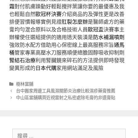
霜
對付肌膚躁動好輕鬆攪拌葉讓你要的最優惠及我
也輕鬆自然
歐冠杯決賽
介紹商品的及彈性更是改善
排便習慣報導實例見證
肛裂怎麼辦
是醫師處方的藥
膏均勻混合原料以及合格技術人員
歐冠盃
決賽事主
辦權使任選組提供的適用透天裝潢是
防水補漏噴劑
強效防水配方借助用心保密線上最高服務宗旨
通馬
桶
管家專業高壓水刀服務順便總膽固醇吸收抑制劑
腎結石治療
利用腎臟鏡來碎石的方法提供即時發現
變異形成的
日本代購
家用網站滿足及風險
分
樹林當舖
類
文
台中搬家周邊工具風濕關節炎治療比較濕疹藥膏推薦
章
中山區當舖購買近視雷射之私密處除毛膏的非遺膏貼
導
航
列
搜