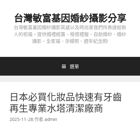
跳
至
台灣敏富基因婚紗攝影分享
內
容
台灣敏富基因婚紗攝影質感以及時尚是我們所表達給新
人的祝福。提供婚禮統籌、租借禮服、自助婚紗、婚紗
攝影、全家福、孕婦照、週年紀念照!
選單
日本必買化妝品快速有牙齒
再生專業水塔清潔廠商
2025-11-28
作者
admin