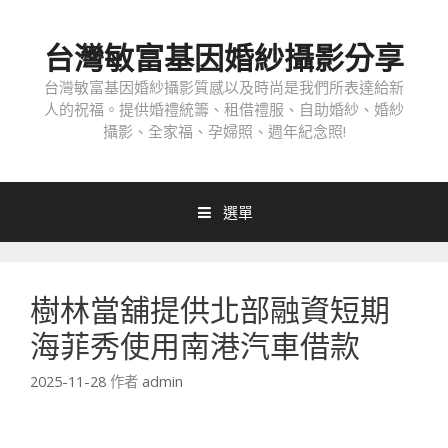
跳
至
台灣敏富基因婚紗攝影分享
內
容
台灣敏富基因婚紗攝影質感以及時尚是我們所表達給新
人的祝福。提供婚禮統籌、租借禮服、自助婚紗、婚紗
攝影、全家福、孕婦照、週年紀念照!
選單
樹林當舖提供北部融資短期
海菲秀使用南港汽車借款
2025-11-28
作者
admin