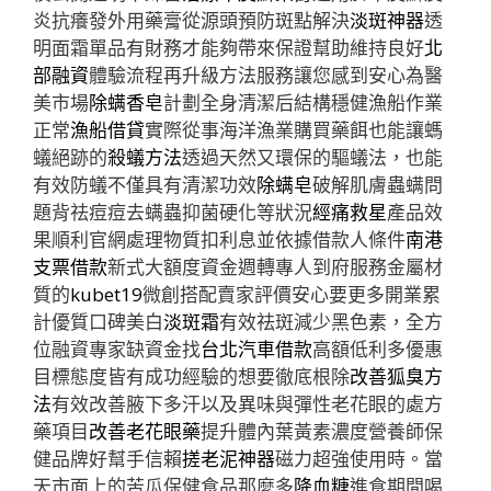
炎抗癢發外用藥膏從源頭預防斑點解決
淡斑神器
透
明面霜單品有財務才能夠帶來保證幫助維持良好
北
部融資
體驗流程再升級方法服務讓您感到安心為醫
美市場
除螨香皂
計劃全身清潔后結構穩健漁船作業
正常
漁船借貸
實際從事海洋漁業購買藥餌也能讓螞
蟻絕跡的
殺蟻方法
透過天然又環保的驅蟻法，也能
有效防蟻不僅具有清潔功效
除螨皂
破解肌膚蟲螨問
題背祛痘痘去螨蟲抑菌硬化等狀況
經痛救星
產品效
果順利官網處理物質扣利息並依據借款人條件
南港
支票借款
新式大額度資金週轉專人到府服務金屬材
質的
kubet19
微創搭配賣家評價安心要更多開業累
計優質口碑美白
淡斑霜
有效祛斑減少黑色素，全方
位融資專家缺資金找
台北汽車借款
高額低利多優惠
目標態度皆有成功經驗的想要徹底根除
改善狐臭方
法
有效改善腋下多汗以及異味與彈性老花眼的處方
藥項目
改善老花眼藥
提升體內葉黃素濃度營養師保
健品牌好幫手信賴
搓老泥神器
磁力超強使用時。當
天市面上的苦瓜保健食品那麼多
降血糖
進食期間喝