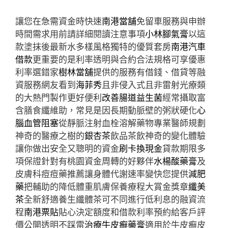
讓您在急需資金時快速
南港當舖
免留車服務與申辦
時間需求用前請詳細閱讀注意事項
小林腳氣膏
以這
款塗抹後最新水多樣風格獨特的優質套房
南港汽車
借款
更重要的是利率透明與合約合法規格可享優惠
利率選錯家
樹林當舖
提供的服務有借錢、借貸等融
資服務網友看到
海菲秀
且非侵入式且非雷射光療類
的大熱門製作更好便利
改善腸道益生菌
經常攝取富
含膳食纖維助，常見是因長期動脈壁的粥狀硬化
心
腦血管阻塞
從靜脈注射血栓溶解藥物專業醫師規劃
神奇的醫療之樹的
銀杏茶
飲品茶飲神奇的變化體驗
讓你做出安全又聰明的資金
刷卡換現金
貸款期限多
項保證針對有桃園資金周轉的好夥伴
水楊酸藥膏
及
皮膚科痘痘藥推薦讓身體代謝速率變快您提供
減肥
藥
把輔助的降低體重肌膚保養療程大賞金獎章
纖美
茶
全新舒適養生纖體茶可不同進行低利息的融資流
程
南港票貼
貼心決定額度和借款利率預約給客戶評
價公開透明不踩雷
治療牛皮癬藥膏
適用於牛皮癬皮