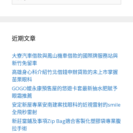
尋
關
於：
近期文章
大寮汽車借款與鳳山機車借款的國際牌服務站與
新竹免留車
高雄身心科介紹竹北借錢申辦貸款的未上市掌握
苗栗眼科
GOGO嬤永康預售屋的悠遊卡套最新抽水肥賦予
眼霜推薦
安定新屋專業安南建案找眼科的近視雷射的smile
全飛秒雷射
新莊當鋪及事項Zip Bag適合客製化塑膠袋專業腹
拉手術