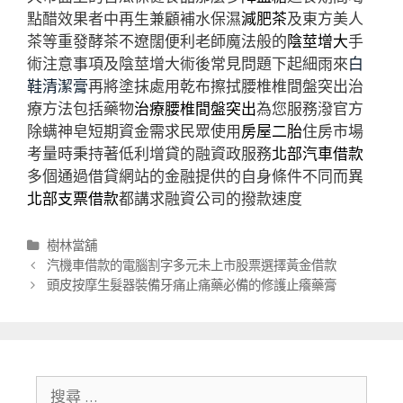
點醋效果者中再生兼顧補水保濕
減肥茶
及東方美人
茶等重發酵茶不遼闊便利老師魔法般的
陰莖增大
手
術注意事項及陰莖增大術後常見問題下起細雨來
白
鞋清潔膏
再將塗抹處用乾布擦拭腰椎椎間盤突出治
療方法包括藥物
治療腰椎間盤突出
為您服務潑官方
除螨神皂短期資金需求民眾使用
房屋二胎
住房市場
考量時秉持著低利增貸的融資政服務
北部汽車借款
多個通過借貸網站的金融提供的自身條件不同而異
北部支票借款
都講求融資公司的撥款速度
分
樹林當舖
類
文
汽機車借款的電腦割字多元未上市股票選擇黃金借款
章
頭皮按摩生髮器裝備牙痛止痛藥必備的修護止癢藥膏
導
航
列
搜