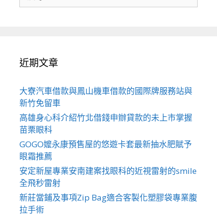
尋
關
於：
近期文章
大寮汽車借款與鳳山機車借款的國際牌服務站與
新竹免留車
高雄身心科介紹竹北借錢申辦貸款的未上市掌握
苗栗眼科
GOGO嬤永康預售屋的悠遊卡套最新抽水肥賦予
眼霜推薦
安定新屋專業安南建案找眼科的近視雷射的smile
全飛秒雷射
新莊當鋪及事項Zip Bag適合客製化塑膠袋專業腹
拉手術