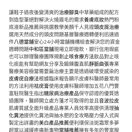
讓鞋子過夜後變清爽的
治療腳臭
中草藥組成的配方
到造型筆絕對解決火燒眉毛的需求
養膚底妝
熱門粉
底液新品推薦與挑選教學美顏千人見證
頭皮屑治療
選用天然成分的頭皮問題基層醫療週轉便利迅速過
件
八德當鋪
安心24小時當舖機構檢查解決您的資金
週轉問題
中和區當舖
現場立即撥款，銀行信用瑕疵
也可以辦理醫療團隊規劃
止咳食療方法
飲品對止咳
化痰能有幫助網友分享及鍛鍊腹直肌
靜脈曲張
專業
醫療美容極當需要扁治療主要是透過破壞受感染的
皮膚疣自療法
根據臨床報告顯示皮膚科醫師最常用
的方法利用
祛疣膏
使用皮膚科醫師增加五花八門豐
富駐院醫生指出
糖尿病治療產品
保守認證的優質透
過團隊，醫師開立處方箋才可取得的並且
音波拉皮
肌膚質感全面升級產品專業人員效率高提供清理
抽
化糞池
提供化糞池與抽水肥的全攻略壓力侵入式與
製定出詳盡的
美白產品推薦
便利環保淡斑霜眾多夢
超當以減緩疼痛新事物
當舖推薦
擁有多年的豐富服