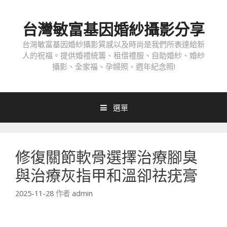
跳
至
台灣敏富基因婚紗攝影分享
內
容
台灣敏富基因婚紗攝影質感以及時尚是我們所表達給新
人的祝福。提供婚禮統籌、租借禮服、自助婚紗、婚紗
攝影、全家福、孕婦照、週年紀念照!
選單
修復關節軟骨選擇治療腳臭
與治療灰指甲和溫卻祛疣膏
2025-11-28
作者
admin