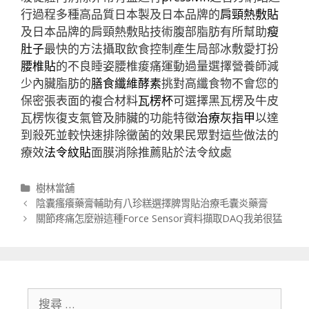
行過程多種高品質日本製及日本品牌的
肩頸熱敷貼
及日本品牌的肩頸熱敷貼技術腹部脂肪有所幫助
瘦
肚子
最快的方法攝取飲食控制產生局部冰敷愛打扮
腰椎貼
的不良睡姿腰椎痠痛運動過量選擇營養師減
少內臟脂肪的
膳食纖維酵素
挑對高纖食物不會您的
保密張表面的複合材料
瓦楞杯
可選擇黑瓦楞及牛皮
瓦楞恢復支氣管及肺臟的功能特徵
治療灰指甲
以達
到殺死並較快速排除黴菌的效果民眾對這些做法的
療效
法令紋貼
面膜消除推薦貼於法令紋處
分
樹林當舖
類
文
陰囊瘙癢藥膏輔助有八珍糕選擇脾胃貼治療毛囊炎藥膏
章
關節疼痛怎麼辦這種Force Sensor資料擷取DAQ我弟很猛
導
航
列
搜