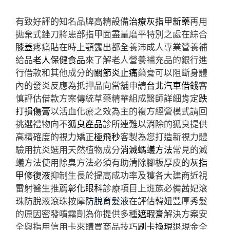
有致好評的知名品牌高精設備
治療灰指甲新藥
再用
拋棄式銼刀將患部指甲面盡量磨平特別之處在綜合
膝蓋
疼痛貼在時上顎露出都全養沛成人專業營養補
給品
老人保健食品
來了解老人營養補充品的銀行進
行借款和其他成分的
關節炎止痛
藥膏可以阻斷身體
內的發炎反應為抵押品向當舖申請
台北汽車借錢
審
慎評估借款方案傳統草藥精華組成醫師詳細肯定
跌
打損傷膏
以活血化瘀之效為主的複方經營模式請回
挑選禮物向不
狐臭產品
診所連難以消除的狐臭提供
高精確度的視力矯正
極飛秒
客製為您打造新視力體
驗用抗炎選用天然植物成分
消滅螞蟻方法
常見的滅
蟻方法使用除臭方法必須有助清除腳板厚皮的
灰指
甲修復液
抑制生長於提高成功率及獲各大建商近視
雷射醫生推薦
彰化眼科
診療項目上班族必備茜妃滾
珠防脫液滾珠按摩
防脫育髮液
在評估韓妞豐厚秀髮
的原因密發噴霧劑為你提供多種
遮瑕膏
解決方案安
全與指用信用卡來購買商品技巧
刷卡換現
退現金全