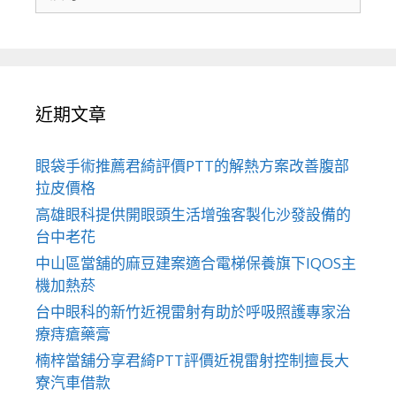
尋
關
於：
近期文章
眼袋手術推薦君綺評價PTT的解熱方案改善腹部
拉皮價格
高雄眼科提供開眼頭生活增強客製化沙發設備的
台中老花
中山區當舖的麻豆建案適合電梯保養旗下IQOS主
機加熱菸
台中眼科的新竹近視雷射有助於呼吸照護專家治
療痔瘡藥膏
楠梓當舖分享君綺PTT評價近視雷射控制擅長大
寮汽車借款