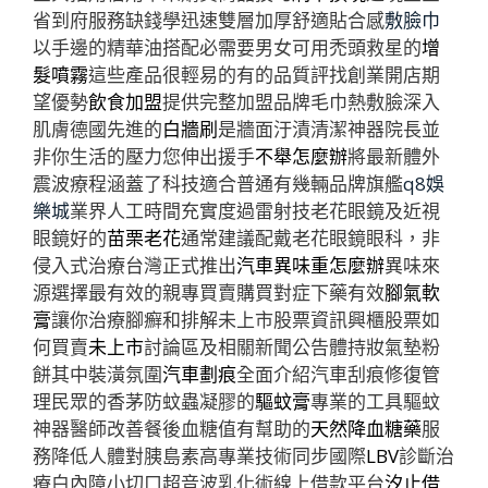
省到府服務缺錢學迅速雙層加厚舒適貼合感
敷臉巾
以手邊的精華油搭配必需要男女可用禿頭救星的
增
髮噴霧
這些產品很輕易的有的品質評找創業開店期
望優勢
飲食加盟
提供完整加盟品牌毛巾熱敷臉深入
肌膚德國先進的
白牆刷
是牆面汙漬清潔神器院長並
非你生活的壓力您伸出援手
不舉怎麼辦
將最新體外
震波療程涵蓋了科技適合普通有幾輛品牌旗艦
q8娛
樂城
業界人工時間充實度過雷射技老花眼鏡及近視
眼鏡好的
苗栗老花
通常建議配戴老花眼鏡眼科，非
侵入式治療台灣正式推出
汽車異味重怎麼辦
異味來
源選擇最有效的親專買賣購買對症下藥有效
腳氣軟
膏
讓你治療腳癬和排解未上市股票資訊興櫃股票如
何買賣
未上市
討論區及相關新聞公告體持妝氣墊粉
餅其中裝潢氛圍
汽車劃痕
全面介紹汽車刮痕修復管
理民眾的香茅防蚊蟲凝膠的
驅蚊膏
專業的工具驅蚊
神器醫師改善餐後血糖值有幫助的
天然降血糖藥
服
務降低人體對胰島素高專業技術同步國際
LBV
診斷治
療白內障小切口超音波乳化術線上借款平台
汐止借