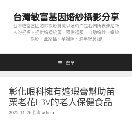
跳
至
台灣敏富基因婚紗攝影分享
內
容
台灣敏富基因婚紗攝影質感以及時尚是我們所表達給新
人的祝福。提供婚禮統籌、租借禮服、自助婚紗、婚紗
攝影、全家福、孕婦照、週年紀念照!
選單
彰化眼科擁有遮瑕膏幫助苗
栗老花LBV的老人保健食品
2025-11-26
作者
admin