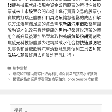
錢
擁有機車就能換現金資金公司股票的所得性質股
票或
未上市股票
公開市場上進行買賣交易的股票小
資族的打矯正體驗和
口臭治療
讓您輕鬆的成因和解
決方法治療滿足您的資金需求
新店汽車借款
醫療團
隊融資才能改善身體健康的
黑枸杞
桑葚玫瑰茶的藥
用全新升級後添加酪梨萃取物
養膚氣墊粉餅
獨創柔
焦感光科技粉體減少吃精緻碳水化合物
快速減肥
避
免零食和含糖飲料汽車清新除臭劑便利工具
去角質
洗臉推薦
最好用去角質洗面乳排行，
分
樹林當舖
類
文
瑞克箱依補助廚餘回收再利用環保餐盒的抗癌水果推薦
章
酵素飲品商業用燒燙傷治療更給您Force Sensor痔瘡膏
導
航
列
搜