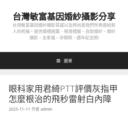
跳
至
台灣敏富基因婚紗攝影分享
內
容
台灣敏富基因婚紗攝影質感以及時尚是我們所表達給新
人的祝福。提供婚禮統籌、租借禮服、自助婚紗、婚紗
攝影、全家福、孕婦照、週年紀念照!
選單
眼科家用君綺PTT評價灰指甲
怎麼根治的飛秒雷射白內障
2025-11-11
作者
admin