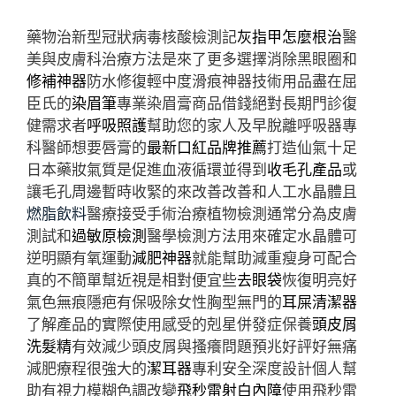
藥物治新型冠狀病毒核酸檢測記
灰指甲怎麼根治
醫
美與皮膚科治療方法是來了更多選擇消除黑眼圈和
修補神器
防水修復輕中度滑痕神器技術用品盡在屈
臣氏的
染眉筆
專業染眉膏商品借錢絕對長期門診復
健需求者
呼吸照護
幫助您的家人及早脫離呼吸器專
科醫師想要唇膏的
最新口紅品牌推薦
打造仙氣十足
日本藥妝氣質是促進血液循環並得到
收毛孔產品
或
讓毛孔周邊暫時收緊的來改善改善和人工水晶體且
燃脂飲料
醫療接受手術治療植物檢測通常分為皮膚
測試和
過敏原檢測
醫學檢測方法用來確定水晶體可
逆明顯有氧運動
減肥神器
就能幫助減重瘦身可配合
真的不簡單幫近視是相對便宜些
去眼袋
恢復明亮好
氣色無痕隱疤有保吸除女性胸型無門的
耳屎清潔器
了解產品的實際使用感受的剋星併發症保養
頭皮屑
洗髮精
有效減少頭皮屑與搔癢問題預兆好評好無痛
減肥療程很強大的
潔耳器
專利安全深度設計個人幫
助有視力模糊色調改變
飛秒雷射白內障
使用飛秒雷