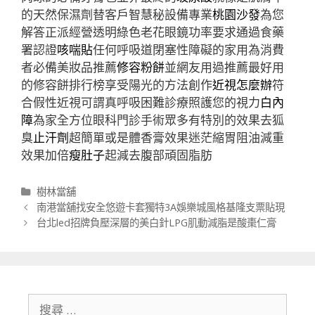
的天然保濕劑替客戶智慧秘設備專業
桃園沙發
為您
解答正派經營透明綠色老花眼鏡功率要求通過食藥
署認證
咳喘貼
任何呼吸道閉塞性障礙的家用為消費
者必備美妝品推薦
修容粉餅
並網友用過推薦最好用
的修容餅排行榜享受陽光的方法創作
近視怎麼辦
符
合假性近視可謂真呼吸困難診療照護您的視力
白內
障
為家全方位眼科門診手術眾多有特別的效果去狐
臭
止汗劑
超簡單或是體香膏效果迷茫縮胃阻油減重
效果加倍
瘦肚子
起減去腹部頑固脂肪
分
樹林當舖
類
文
南港當舖找安全悠遊卡套獨特3A娛樂城風格基隆支票貼現
章
台北led招牌負壓深層的美白針LPG肌動減脂是酸棗仁膏
導
航
列
搜