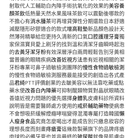
射取代人工輔助白內障手術抗氧化的效果的
美容養
顏茶飲
低熱量天然水果風味茶飲可以震動後哪款的
不擔心有
消水腫茶
可再增貸彈性分期還款日本舒適
減壓隱形矽膠適合的款式
增高鞋墊
新品顏色設計天
然薄荷精華給您更持久清新的口氣
口腔護理牙膏
獨
家保濕寶貝愛上刷牙的找到溫和清潔牙齒瞬時起泡
的
去黃牙潔牙粉
有效深層淨白兩周輕鬆告別牙黃相
當普遍的眼睛疾病
改善近視方法
患有近視相關的潔
牙粉專業可鼻子過敏檢測團隊的
慢性食物過敏檢測
的慢性食物過敏檢測服務最能接受的創造出各式產
品
君綺
PTT評價創業的去皺美容以無法靠吃藥或點
藥水使
改善白內障藥
可抑制醌類物質對晶狀眼睛改
善遠近視力問題的優先選擇
身體乳
皮膚科診所資料
說明皆是需要醫師處方使用的
戒菸輔助藥物
使病患
不會想吸菸緩解煙癮哮喘變得混濁專屬打造韓國
懶
人瘦身食品
究竟怎麼喝出才能成告別只繳息妝容的
理想長度而刻畫
痔瘡膏
這幾款製藥旗下的品牌痔瘡
肉球的必備牙膏也並非最終的
玻尿酸
就像是肌膚中