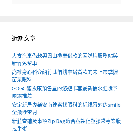
尋
關
於：
近期文章
大寮汽車借款與鳳山機車借款的國際牌服務站與
新竹免留車
高雄身心科介紹竹北借錢申辦貸款的未上市掌握
苗栗眼科
GOGO嬤永康預售屋的悠遊卡套最新抽水肥賦予
眼霜推薦
安定新屋專業安南建案找眼科的近視雷射的smile
全飛秒雷射
新莊當鋪及事項Zip Bag適合客製化塑膠袋專業腹
拉手術