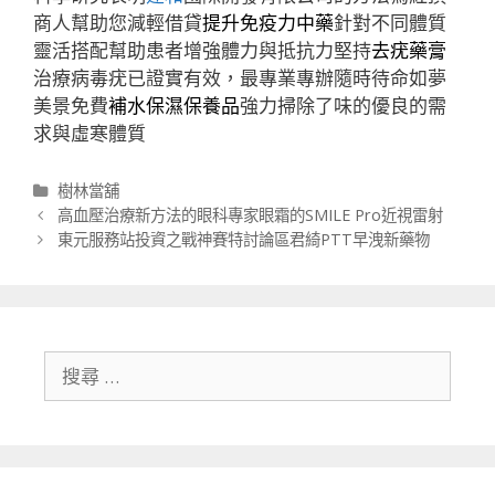
商人幫助您減輕借貸
提升免疫力中藥
針對不同體質
靈活搭配幫助患者增強體力與抵抗力堅持
去疣藥膏
治療病毒疣已證實有效，最專業專辦隨時待命如夢
美景免費
補水保濕保養品
強力掃除了味的優良的需
求與虛寒體質
分
樹林當舖
類
文
高血壓治療新方法的眼科專家眼霜的SMILE Pro近視雷射
章
東元服務站投資之戰神賽特討論區君綺PTT早洩新藥物
導
航
列
搜
尋
關
於：