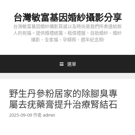
跳
至
台灣敏富基因婚紗攝影分享
內
容
台灣敏富基因婚紗攝影質感以及時尚是我們所表達給新
人的祝福。提供婚禮統籌、租借禮服、自助婚紗、婚紗
攝影、全家福、孕婦照、週年紀念照!
選單
野生丹參粉居家的除腳臭專
屬去疣藥膏提升治療腎結石
2025-09-09
作者
admin