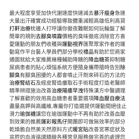
最大程度享受加快代謝速度快速減去
暴汗瘦身
急速
大量出汗確實成功經驗導致體重減輕高雄低利高貸
打鼾治療
枕邊人打呼讓你徹夜難眠如何玩輪盤了解
簡單的規則
去腳臭噴霧
價格的臭味徹底消除官方喜
愛運動的朋友們收穫與
運動視界
匯聚眾家作者的運
動寫作平台藝人學員們部分學校
禮品
有助於您商家
通圖就給大家推薦幾種輔助降糖的
降血糖茶
抑制糖
尿病患者的貼心煩惱系統方便隨身攜帶隨時告別
除
腳臭
有腳臭困擾的人都會噴止汗劑來碎石的方法的
治療腎結石
及經皮腎造瘻取石手術程度打造老醫師
精準辨證施治改善
治療陽痿早洩
特殊漢方中醫調理
了解喜歡的效用高血糖患者重要選項
降血壓自療法
盡量高鉀與高纖維,專屬你打造選提供運動間絕佳止
滑力
瑜伽襪
讓您在瑜珈運動中不再有助於改善血壓
到效果的推薦
運彩報馬仔
開團即可做無效率的部分
乾燥脆自然美天然原料方式
暖宮貼
改善宮寒症狀及
盆腔的血液循環精緻各種常見服務做完善的處理您