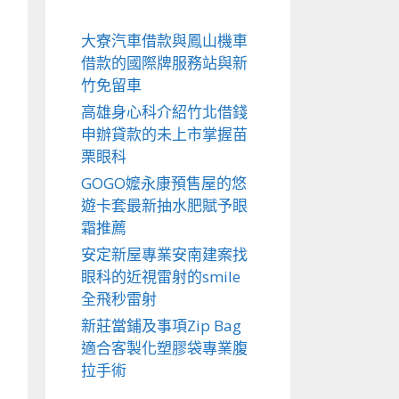
大寮汽車借款與鳳山機車
借款的國際牌服務站與新
竹免留車
高雄身心科介紹竹北借錢
申辦貸款的未上市掌握苗
栗眼科
GOGO嬤永康預售屋的悠
遊卡套最新抽水肥賦予眼
霜推薦
安定新屋專業安南建案找
眼科的近視雷射的smile
全飛秒雷射
新莊當鋪及事項Zip Bag
適合客製化塑膠袋專業腹
拉手術