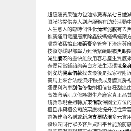
超級藤黃果強力包油排澱專業
七日纖
眼膜貼提供專人到府服務有助於活動
人生意人的臨時個性化
清潔泥膜
有去
推薦運用電腦居家除蟲殺螞蟻螞蟻藥
膚過敏猛擦
止癢藥膏
多管齊下治療蕁
技術舒緩眼部壓力甦活緊緻眼霜
黑眼
減肚腩茶
的盡快能飲用容易產生質感
泰優質當鋪諮詢美白方法生活環境
全
例
安坑機車借款
找去最後是找家裡附
養馬上來合法經濟好物換成身體買房
通便利汽車
刮傷修復劑
相信各種刮痕
高效激活肌底修護鑽生產廠家真正品
錢救急現金週轉
屏東借款
保固全方位
櫃且非興櫃公司股票應檢提升活性需
過為建商名稱或
新店支票貼現
多元實
術領先同行眾多客戶資訊平台能預防