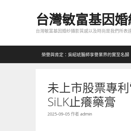
跳
至
台灣敏富基因婚
內
容
台灣敏富基因婚紗攝影質感以及時尚是我們所表達
榮譽與肯定：吳紹琥醫師享譽業界的實至名歸
未上市股票專利
SiLK止癢藥膏
2025-09-05
作者
admin