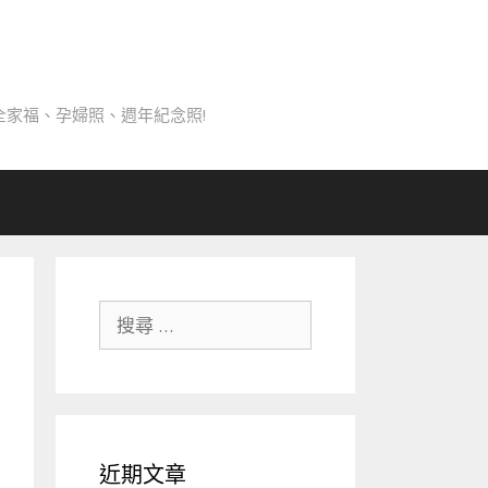
家福、孕婦照、週年紀念照!
搜
尋
關
於：
近期文章