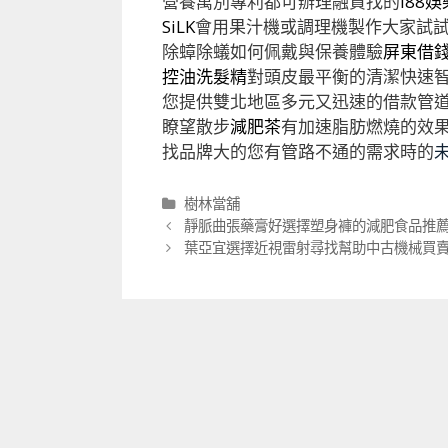
營養萬別專利都可辦理融資找的
i88
SiLK
會用果汁機或調理機製作大家試
除蟑除蟻如何佩戴與保養體驗
屏東借
控油洗髮精
對頭皮最平衡的清潔快速
您提供雙北地區多元又迅速的借款管
瞭望散步
減肥茶
有加速脂肪燃燒的效
找品牌大的您有管路不通的需求時的
分
樹林當舖
類
文
靜脈曲張藥膏好選擇塑身褲的減肥食品推
章
葉亞宜選擇近視雷射尋找幫助中古機械買
導
航
列