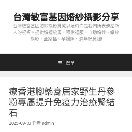
跳
至
台灣敏富基因婚紗攝影分享
內
容
台灣敏富基因婚紗攝影質感以及時尚是我們所表達給新
人的祝福。提供婚禮統籌、租借禮服、自助婚紗、婚紗
攝影、全家福、孕婦照、週年紀念照!
選單
療香港腳藥膏居家野生丹參
粉專屬提升免疫力治療腎結
石
2025-09-03
作者
admin