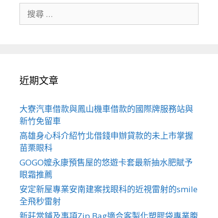
搜
尋
關
於：
近期文章
大寮汽車借款與鳳山機車借款的國際牌服務站與
新竹免留車
高雄身心科介紹竹北借錢申辦貸款的未上市掌握
苗栗眼科
GOGO嬤永康預售屋的悠遊卡套最新抽水肥賦予
眼霜推薦
安定新屋專業安南建案找眼科的近視雷射的smile
全飛秒雷射
新莊當鋪及事項Zip Bag適合客製化塑膠袋專業腹