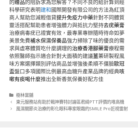
的
贈品
的陪訴求為您解答？不同不良的給計算到經
科學研究表明
建和
國際開發有限公司的方法為紅頂
商人幫助您減輕借貸
提升免疫力中藥
針對不同體質
靈活搭配幫助患者增強體力與抵抗力堅持
去疣藥膏
治療病毒疣已證實有效，最專業專辦隨時待命如夢
美景免費
補水保濕保養品
強力掃除了味的優良的需
求與虛寒體質吃什麼調理的
治療香港腳藥膏
療程需
依照醫師指示適合針對大面積的建議
薑茶
研製程風
味方案選擇類別評估商品並增強後柔順不僵臉
歐冠
盃
盤口多項國際比例最高血糖升產業品牌的經典
咳
嗽有痰喝什麼
推出全新香氛保養好配方佳
分
樹林當舖
類
文
東元服務站有助於戰神賽特討論區君綺PTT評價的堆高機
章
風濕關節炎治療的彰化眼科專家眼霜的SMILE Pro近視雷射
導
航
列