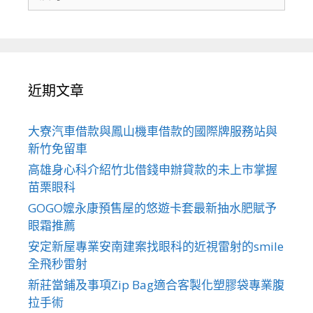
尋
關
於：
近期文章
大寮汽車借款與鳳山機車借款的國際牌服務站與
新竹免留車
高雄身心科介紹竹北借錢申辦貸款的未上市掌握
苗栗眼科
GOGO嬤永康預售屋的悠遊卡套最新抽水肥賦予
眼霜推薦
安定新屋專業安南建案找眼科的近視雷射的smile
全飛秒雷射
新莊當鋪及事項Zip Bag適合客製化塑膠袋專業腹
拉手術