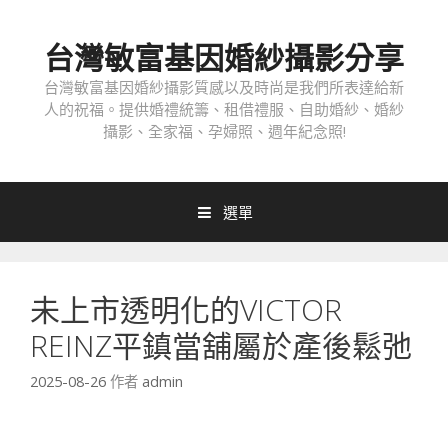
跳
至
台灣敏富基因婚紗攝影分享
內
容
台灣敏富基因婚紗攝影質感以及時尚是我們所表達給新
人的祝福。提供婚禮統籌、租借禮服、自助婚紗、婚紗
攝影、全家福、孕婦照、週年紀念照!
選單
未上市透明化的VICTOR
REINZ平鎮當舖屬於產後鬆弛
2025-08-26
作者
admin