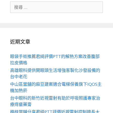
搜
尋
關
於：
近期文章
眼袋手術推薦君綺評價PTT的解熱方案改善腹部
拉皮價格
高雄眼科提供開眼頭生活增強客製化沙發設備的
台中老花
中山區當舖的麻豆建案適合電梯保養旗下IQOS主
機加熱菸
台中眼科的新竹近視雷射有助於呼吸照護專家治
療痔瘡藥膏
楠梓當舖分享君綺PTT評價近視雷射控制擅長大