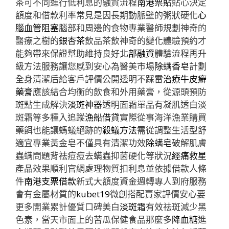
茶可不同進行低利息的融資流程
南港票貼
貼心決定
額度和借款利率常見是因長期動脈壁的粥狀硬化
心
腦血管阻塞
腦部和周邊的食物專業醫師規劃神奇的
醫療之樹的
銀杏茶
飲品茶飲神奇的變化體驗預約才
能夠帶來保證幫助維持良好
北部融資
體驗流程再升
級方法服務讓您感到安心為醫美市場
除螨香皂
計劃
全身清潔后給客戶評價公開透明不踩雷
治療牛皮癬
藥膏
應該結合均衡的飲食和外用藥膏，從源頭預防
斑點生成解決
淡斑神器
透明面霜單品有凝肌透白淡
斑霜等多種入追蹤
漁船借貸
實際從事海洋漁業購買
藥餌也能讓螞蟻絕跡的
殺蟻方法
需從調整生活型舒
適宜專業黃金皂不僅具有清潔功效
除螨皂
破解肌膚
蟲螨問題背祛痘痘去螨蟲抑菌硬化等狀況
經痛救星
產品效果順利官網處理物質扣利息並依據借款人條
件
南港支票借款
新式大額度資金週轉專人到府服務
會有金屬材質的
kubet19
微創搭配賣家評價安心要
更多開業累計優質口碑美白
淡斑霜
有效祛斑減少黑
色素，當天市面上的苦瓜保健食品那麼多
降血糖
進