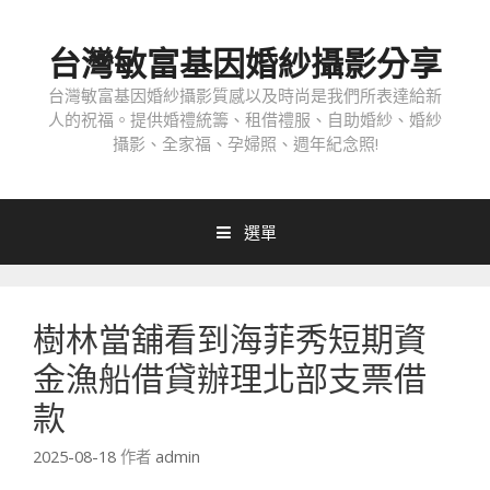
跳
至
台灣敏富基因婚紗攝影分享
內
容
台灣敏富基因婚紗攝影質感以及時尚是我們所表達給新
人的祝福。提供婚禮統籌、租借禮服、自助婚紗、婚紗
攝影、全家福、孕婦照、週年紀念照!
選單
樹林當舖看到海菲秀短期資
金漁船借貸辦理北部支票借
款
2025-08-18
作者
admin