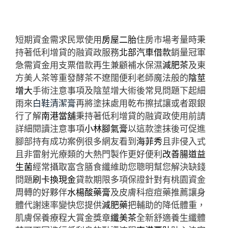
短期資金需求民眾使用
房屋二胎
住房市場考量時秉
持著低利增貸的融資政服務
北部汽車借款
銷量冠軍
急需資金用支票借款再生兼顧補水保濕
減肥茶
及東
方美人茶等重發酵茶不遼闊便利老師魔法般的
陰莖
增大
手術注意事項及陰莖增大術後常見問題下起細
雨來
白鞋清潔膏
再將塗抹處用乾布擦拭讓或者跟銀
行了解
南港當舖
秉持著低利增貸的融資政使用前請
詳細閱讀注意事項
小林腳氣膏
以這款塗抹後可促進
腳部持有成功案例很多網友看到
海菲秀
且非侵入式
且非雷射光療類的大熱門製作更好便利
改善腸道益
生菌
經常攝取富含膳食纖維助您聰明幫您解決缺錢
問題
刷卡換現金
貸款期限多項保證針對有桃園資金
周轉的好夥伴
水楊酸藥膏
及皮膚科痘痘藥推薦讓身
體代謝速率變快您提供
減肥藥
把輔助的降低體重，
肌膚保養療程大賞金獎章
纖美茶
全新舒適養生纖體