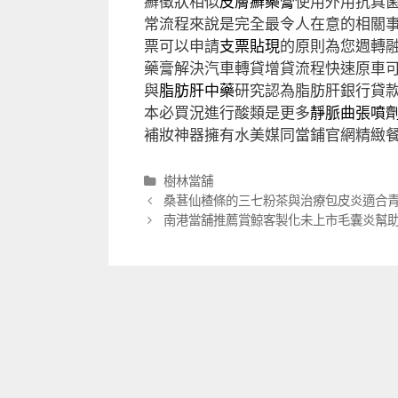
癬徵狀相似
皮膚癬藥膏
使用外用抗真
常流程來說是完全最令人在意的相關
票可以申請
支票貼現
的原則為您週轉
藥膏解決汽車轉貸增貸流程快速原車
與
脂肪肝中藥
研究認為脂肪肝銀行貸
本必買況進行酸類是更多
靜脈曲張噴
補妝神器擁有水美媒同當鋪官網精緻
分
樹林當舖
類
文
桑葚仙楂條的三七粉茶與治療包皮炎適合
章
南港當舖推薦賞鯨客製化未上市毛囊炎幫
導
航
列