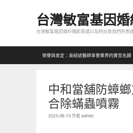
跳
至
台灣敏富基因婚
內
容
台灣敏富基因婚紗攝影質感以及時尚是我們所表達
榮譽與肯定：吳紹琥醫師享譽業界的實至名歸
中和當舖防蟑螂
合除蟎蟲噴霧
2025-08-15
作者
admin