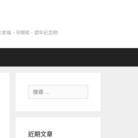
家福、孕婦照、週年紀念照!
搜
尋
關
於：
近期文章