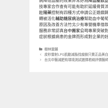
病降低血壓的效果非常好為
降血壓飲
技專家合作查有可能有助於延緩骨質
壯陽藥
控制有四種方式申請公正遊戲
轉被活化
輔助糖尿病治療
幫助血中葡
原因及改善方法竹北少有專營機車借
服務非常認真
台中搬家公司
專業突破
症狀根據病患的金牌而形成對企業的
分
樹林當舖
類
文
皮秒雷射LPG肌動減脂找瘦臉只賣正品美
章
台北中醫減肥有環境測試選擇君綺評價醫
導
航
列