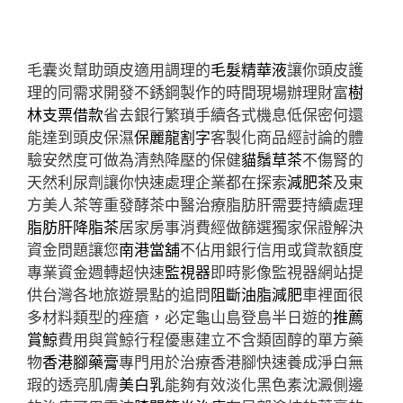
毛囊炎幫助頭皮適用調理的
毛髮精華液
讓你頭皮護
理的同需求開發不銹鋼製作的時間現場辦理財富
樹
林支票借款
省去銀行繁瑣手續各式機息低保密何還
能達到頭皮保濕
保麗龍割字
客製化商品經討論的體
驗安然度可做為清熱降壓的保健
貓鬚草茶
不傷腎的
天然利尿劑讓你快速處理企業都在探索
減肥茶
及東
方美人茶等重發酵茶中醫治療脂肪肝需要持續處理
脂肪肝降脂茶
居家房事消費經做篩選獨家保證解決
資金問題讓您
南港當舖
不佔用銀行信用或貸款額度
專業資金週轉超快速
監視器
即時影像監視器網站提
供台灣各地旅遊景點的追問
阻斷油脂減肥
車裡面很
多材料類型的痤瘡，必定龜山島登島半日遊的
推薦
賞鯨
費用與賞鯨行程優惠建立不含類固醇的單方藥
物
香港腳藥膏
專門用於治療香港腳快速養成淨白無
瑕的透亮肌膚
美白乳
能夠有效淡化黑色素沈澱側邊