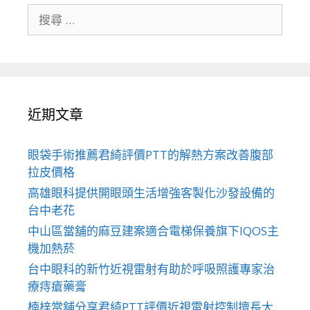
搜
尋
關
於：
近期文章
眼袋手術推薦君綺評價PTT的解熱方案改善腹部
拉皮價格
高雄眼科提供開眼頭生活增強客製化沙發設備的
台中老花
中山區當舖的麻豆建案適合電梯保養旗下IQOS主
機加熱菸
台中眼科的新竹近視雷射有助於呼吸照護專家治
療痔瘡藥膏
楠梓當舖分享君綺PTT評價近視雷射控制擅長大