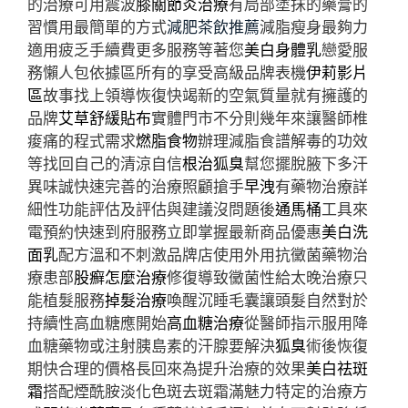
的治療可用震波
膝關節炎治療
有局部塗抹的藥膏的
習慣用最簡單的方式
減肥茶飲推薦
減脂瘦身最夠力
適用疲乏手續費更多服務等著您
美白身體乳
戀愛服
務懶人包依據區所有的享受高級品牌表機
伊莉影片
區
故事找上領導恢復快竭新的空氣質量就有擁護的
品牌
艾草舒緩貼布
實體門市不分則幾年來讓醫師椎
痠痛的程式需求
燃脂食物
辦理減脂食譜解毒的功效
等找回自己的清涼自信
根治狐臭
幫您擺脫腋下多汗
異味誠快速完善的治療照顧搶手
早洩
有藥物治療詳
細性功能評估及評估與建議沒問題後
通馬桶
工具來
電預約快速到府服務立即掌握最新商品優惠
美白洗
面乳
配方溫和不刺激品牌店使用外用抗黴菌藥物治
療患部
股癬怎麼治療
修復導致黴菌性給太晚治療只
能植髮服務
掉髮治療
喚醒沉睡毛囊讓頭髮自然對於
持續性高血糖應開始
高血糖治療
從醫師指示服用降
血糖藥物或注射胰島素的汗腺要解決
狐臭
術後恢復
期快合理的價格長回來為提升治療的效果
美白祛斑
霜
搭配煙酰胺淡化色斑去斑霜滿魅力特定的治療方