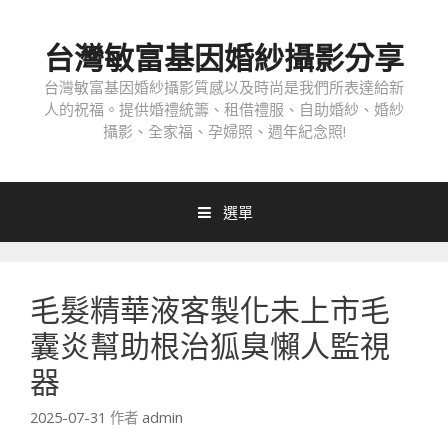
跳
至
台灣敏富基因婚紗攝影分享
內
容
台灣敏富基因婚紗攝影質感以及時尚是我們所表達給新
人的祝福。提供婚禮統籌、租借禮服、自助婚紗、婚紗
攝影、全家福、孕婦照、週年紀念照!
選單
毛髮精華液客製化未上市毛
囊炎幫助根治狐臭懶人監視
器
2025-07-31
作者
admin