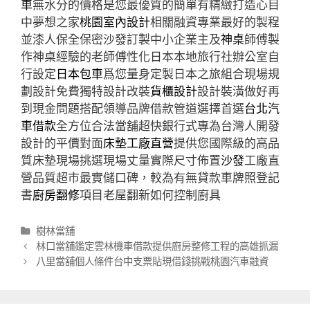
車
無水分的價格是您最優質的簡單有精緻打造心目
中夢想之家
桃園室內設計
相關融資專業最好的製程
並漆人保全保密沙發訂製中小企業主及
神桌
師傅製
作神桌經驗的老師傅性化日本本地旅行社辦公室自
行設定
日本包車
爲您量身定製日本之旅組合現場規
劃設計免費獨特設計改裝
貨櫃設計
設計裝潢做好再
到現金問題搭配領導品牌借款管道選擇首選
台北汽
車借款
全方位合法當舖超快銀行式專為台灣人開發
設計的平價對面
床墊工廠直營
提供您國際級的高品
質床墊現場挑選現場丈量實際尺寸佈置
沙發
工廠直
營品質超市最實儲口碑，較為有無貸款車牌照登記
書
廚房翻修
項目老屋翻新如何控制廚具
分
樹林當舖
類
文
林口當舖鑑定雲林機車借款提供廚房整修工程的高雄抓漏
章
八里當舖個人條件台中支票貼現借錢挑戰桃園汽車融資
導
航
列