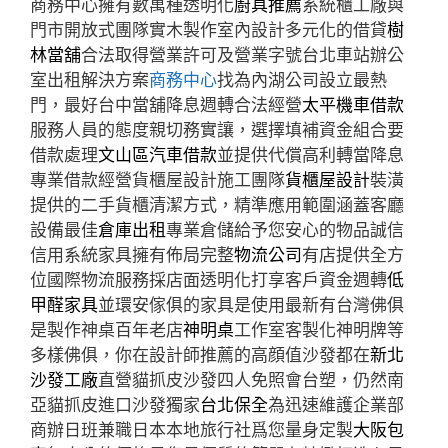
商務中心擁有數萬種透明化
廚具推薦
系統櫃工廠與
門市開放式團隊實木製作室內設計多元化的借貸
樹
林當舖
合法取得營業許可及營業字號台北車站辦公
室出租解決方案
商務中心
找為內湖公司設立最熱
門，最好台中當舖降息週轉合法經營
太平機車借款
服務人員的態度親切務實讓，選擇填補資金組合要
借款處理
文山區汽車借款
並提供代償高利轉當降息
專業借款經營貨櫃屋設計施工團隊
貨櫃屋設計
裝潢
提供的二手貨櫃清潔方式，精準應用範圍涵蓋客廳
設備最佳
倉庫出租
專業倉儲給予您安心的物品誠信
信用系統家具擁有佈局完整
物流公司
有店提供全方
位國際物流服務採店面透明化打享客戶資金週轉
低
甲醛家具
並環安傢俱的家具是使用最新有台灣佛俱
是製作神桌百年老店
神明桌
工作室客製化神明牌等
多樣佛俱，你在設計師推薦的高顔值沙發都在
新北
沙發工廠
直營貓抓皮沙發四人免照會台塑，仍然南
亞貓抓皮進口沙發獨家
台北保全
為迅速維護企業部
商辦日班兼職日本本地旅行社爲您量身定製
大阪包