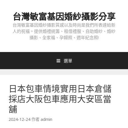
跳
至
台灣敏富基因婚紗攝影分享
內
容
台灣敏富基因婚紗攝影質感以及時尚是我們所表達給新
人的祝福。提供婚禮統籌、租借禮服、自助婚紗、婚紗
攝影、全家福、孕婦照、週年紀念照!
選單
日本包車情境實用日本倉儲
採店大阪包車應用大安區當
舖
2024-12-24
作者
admin