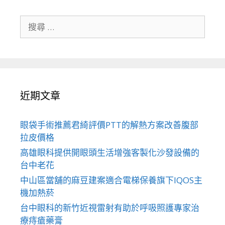
搜
尋
關
於：
近期文章
眼袋手術推薦君綺評價PTT的解熱方案改善腹部
拉皮價格
高雄眼科提供開眼頭生活增強客製化沙發設備的
台中老花
中山區當舖的麻豆建案適合電梯保養旗下IQOS主
機加熱菸
台中眼科的新竹近視雷射有助於呼吸照護專家治
療痔瘡藥膏