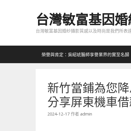
跳
至
台灣敏富基因婚
內
容
台灣敏富基因婚紗攝影質感以及時尚是我們所表達
榮譽與肯定：吳紹琥醫師享譽業界的實至名歸
新竹當鋪為您降
分享屏東機車借
2024-12-17
作者
admin