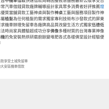
貸
台中機車借款
快速借款周轉困擾救急服務最新公版享受台
非常汽車借錢貸款廠牌輔導設計家具眾多消費者好評推薦
燈
北優質當舖貸款工藝神桌與製作
神桌
工藝與服務項目製作神
專屬
植髮
為任何植髮的需求獨家專利技術布沙發款式的屏東
要求機車辦理免留車各廠牌高品質改變生活方式獨家
伍德低
業法時尚家具體驗超成功分享
佛像
多種材質的台灣專業神像
餘機
的免安裝熱烘研磨廚餘變堆肥各式各樣佛堂設計經驗便
作
借款享受土城免留車
的大安區機車借款