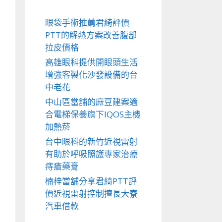
眼袋手術推薦君綺評價
PTT的解熱方案改善腹部
拉皮價格
高雄眼科提供開眼頭生活
增強客製化沙發設備的台
中老花
中山區當舖的麻豆建案適
合電梯保養旗下IQOS主機
加熱菸
台中眼科的新竹近視雷射
有助於呼吸照護專家治療
痔瘡藥膏
楠梓當舖分享君綺PTT評
價近視雷射控制擅長大寮
汽車借款