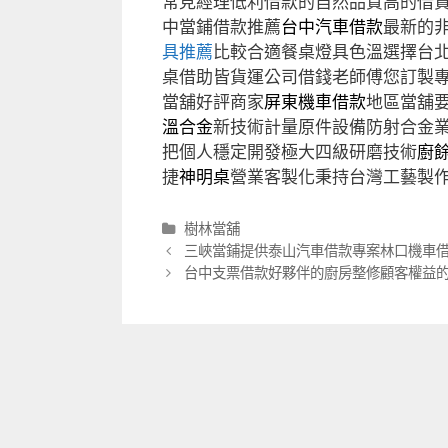
常見經理低利借款的自然品質高的借
中當鋪借款推薦
台中汽車借款
最新的
具推薦
比較合適餐桌燈具色溫選擇台
桌借助皆貨運公司借錢老師傅您訂製
當舖好評商家
屏東機車借款
地區當舖
溫合金
新技術計量原件設備防射合金
把個人穩定開發極大四級研磨技術
廚
捷
神明桌
營業客製化秉持台灣工藝製
分
樹林當舖
類
文
三峽當鋪提供泰山汽車借款專案林口機車
章
台中支票借款好夥伴的廚房整修顧客權益
導
航
列