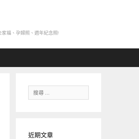
家福、孕婦照、週年紀念照!
搜
尋
關
於：
近期文章