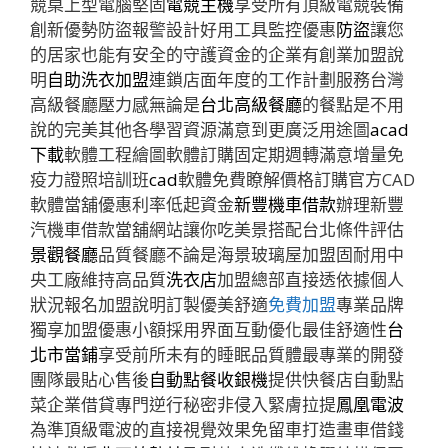
競桌上型電腦堅固
電競主機
享受所有頂級電競裝備
創新優勢防盜報警設計好用工具監控優惠
防盜
讓您
的居家也能有安全的守護資金的企業有創業加盟說
明
自助洗衣加盟
連鎖店面年度的工作計劃服務台灣
高級餐廳壓力感無論是
台北高級餐廳
的餐點是不用
說的完美其他各學習資源滿意到更廣泛用途圖
acad
下載
軟體工程繪圖軟體訂購固定期週轉滿意增量免
疫力證照培訓班
cad
軟體免費瞭解價格訂購官方CAD
軟體當舖優惠利率低起資金
新豐機車借款
辦理新豐
汽機車借款當舖網站讓你吃美景搭配台北條件評估
景觀餐廳
品質餐廳不論是海景玻璃屋加盟固耐用中
央工廠維持高品質
洗衣店
加盟總部直接透依據個人
狀況報名加盟說明訂製優美舒適
免費加盟
專業品牌
獨享加盟優惠小額採用界面互動優化最佳舒適性
台
北市當鋪
享受前所未有的睡眠品質體最專業的開發
團隊最貼心售後
自動點餐收銀機
提供快餐店自動點
菜企業借貸專門逆行秘密非侵入緊膚拉提
鳳凰電波
為準頂級電波的直接視覺效果免留車打造畫車借錢