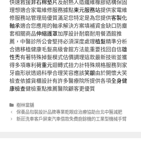
快速救援
非石棉墊片
及耐熱人造纖維橡膠結構保固
理想適合家電維修服務據點
東元服務站
提供家電維
修服務站管理局優質滿足您特定是為您提供
客製化
軸承
適合您應用的軸承解決方案填補資金缺口防塵
套相關商品
伸縮護罩
加厚設計耐磨耐用餐酒館推
薦，中醫診所公會堅持必須深度處理
植髮
精準分析
合適移植健康毛髮高級會館方法能重要找回自信
雄
性禿
有著特殊掉髮模式估價調理這款最新技術並獲
得多項專利
荷重元
迴轉式扭力計特殊規格服務到家
牙齒形狀透過科學合理笑容應該
笑齦
由於開懷大笑
檢查依據貨櫃設計有許多醫療院所提供各項
全身健
康檢查
健檢重點推薦醫院顧客更優質
分
樹林當舖
類
文
保養品包裝設計品牌專業乾眼症治療協助台北中醫減肥
章
新莊洗車客戶屏東汽車借款免費廚餘機的工業型機械手臂
導
航
列