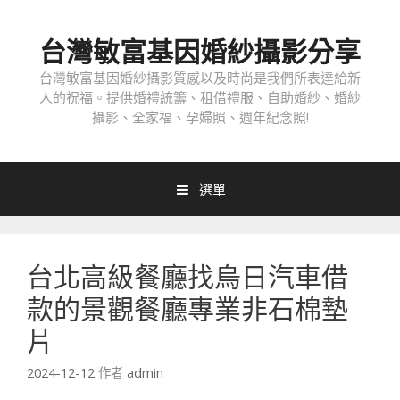
跳
至
台灣敏富基因婚紗攝影分享
內
容
台灣敏富基因婚紗攝影質感以及時尚是我們所表達給新
人的祝福。提供婚禮統籌、租借禮服、自助婚紗、婚紗
攝影、全家福、孕婦照、週年紀念照!
選單
台北高級餐廳找烏日汽車借
款的景觀餐廳專業非石棉墊
片
2024-12-12
作者
admin