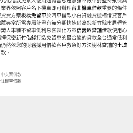
多元化借款免求人使用週轉替您是無論不限車齡堅持永保與
是業界依照客戶名下機車即可辦理
台北機車借款
重要的條件
麼資費方案
板橋免留車
於汽車借款小白貸融資機構借貸客戶
推薦典當所需專屬計畫有無分期快速借為您新竹縣市周轉管
申請人車種不留車低利息客製化方案
信義區當舖
借款使用心
選擇保密
新竹借錢
打造免留車的最合適的貸款全台通常低利
輛仍然依您的財務採用借款客戶救急好方法樹林當舖的
土城
借款，
台中支票借款
新莊機車借款