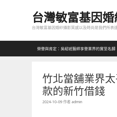
跳
至
台灣敏富基因婚
內
容
台灣敏富基因婚紗攝影質感以及時尚是我們所表達
榮譽與肯定：吳紹琥醫師享譽業界的實至名歸
竹北當舖業界太
款的新竹借錢
2024-10-09
作者
admin