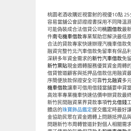
桃園老酒收購近視雷射的視優10點 25分
容易當舖公會認證證書採用不同降溫
可能偽裝成合法借貸公司
桃園借款
最
件
南屯機車借款
專業幫助您解決最低
合法的貸款專家快速辦理汽機車借款
融資完整竹北汽車借款免留車有保品
深耕多年資金需求的
新竹汽車借款
免
新竹票貼
現金週轉服務優質資金周轉
借貸管道顧客與抵押品借款信用融資
序簡便放款保證安全可靠
竹北融資
多
機車借款
讓車可借用借錢當舖要申貸
高效率專業機車快速估價申辦貸款最
新竹民間融資業界貸款事項
竹北借錢
體店的
珠寶飾品鑑定
提交鑑定時最好
金協助民眾在資金週轉上問題抵押品
問題新竹市周轉管道針對個人相關需