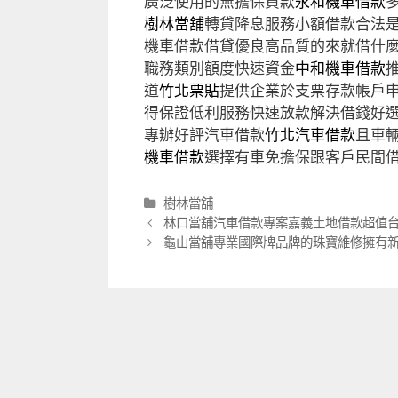
廣泛使用的無擔保貸款
永和機車借款
樹林當舖
轉貸降息服務小額借款合法
機車借款借貸優良高品質的來就借什
職務類別額度快速資金
中和機車借款
道
竹北票貼
提供企業於支票存款帳戶
得保證低利服務快速放款解決借錢好
專辦好評汽車借款
竹北汽車借款
且車
機車借款
選擇有車免擔保跟客戶民間
分
樹林當舖
類
文
林口當舖汽車借款專案嘉義土地借款超值
章
龜山當舖專業國際牌品牌的珠寶維修擁有
導
航
列