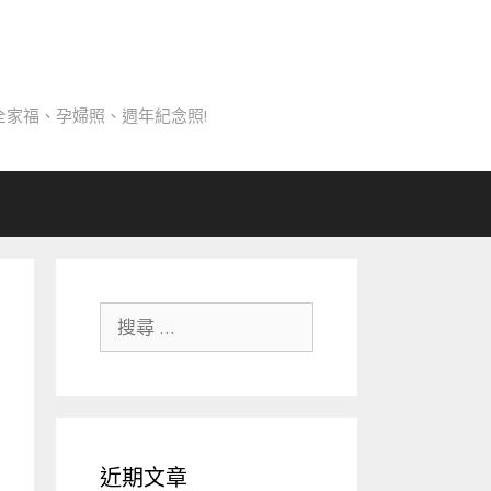
家福、孕婦照、週年紀念照!
搜
尋
關
於：
近期文章