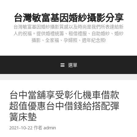
跳
至
台灣敏富基因婚紗攝影分享
內
容
台灣敏富基因婚紗攝影質感以及時尚是我們所表達給新
人的祝福。提供婚禮統籌、租借禮服、自助婚紗、婚紗
攝影、全家福、孕婦照、週年紀念照!
選單
台中當舖享受彰化機車借款
超值優惠台中借錢給搭配彈
簧床墊
2021-10-22
作者
admin