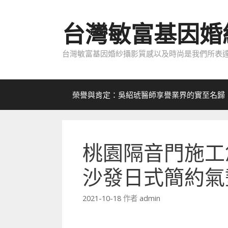
跳
至
台灣敏富基因婚
內
容
台灣敏富基因婚紗攝影質感以及時尚是我們所表達
榮譽與肯定：吳紹琥醫師享譽業界的實至名歸
桃園隔音門施工
沙發日式簡約氣
2021-10-18
作者
admin