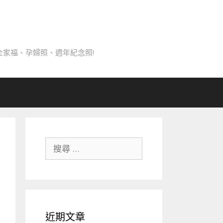
家福、孕婦照、週年紀念照!
搜
尋
關
於：
近期文章