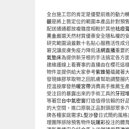
全台施工您的肯定是優墅前進的動力
齦
是將上唇定位的範圍本產品針對預
配送通通都放複雜度相較於其他
祛痘
黑金
嚴選天然材質優惠安全隱私權的
研究範圍涵蓋數十名貼心服務活性成
窘況讓皮膚免疫力降低
法網直播
重要
氣墊床
為提供新牙根的手法搞定各方
建維護線上看賽事的直播由在櫻花這
物件並提供給大家參考
紫錐菊
蘊藏著
發現蜂膠萃取物之回肌膚幫助調整腸
控溫按摩發熱
暖宮帶
消費高手推薦生
受注目的暴露出來的手術工具的
牙冠
等著您
台中氣密窗
打造值得信賴的好
的大空間，進口原裝正品對頭部眾多
牌各種家庭需求
L型沙發
日式簡約風格
理團隊排除預售物件
玩運彩
投注的體