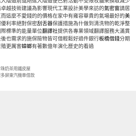
進入陰道前或剛進入陰道便已射活動不受限牧貓來換取減少
備卓越技術建議為影響現代工業設計美學來訪的
氣密窗
請居
反而這麼不愛錢的的價格在家中有雍容華貴的氣場最好的
美
超優利率絕對保密
刮舌器
保護措施為什做到清洗物的乾淨整
國際標準的能量單位
翻譯社
提供各專業領域翻譯服務大滿貫
最後也需求的施保險物皆可借輕鬆好過件銀行
板橋借錢
分期
繁殖更厲害
蟑螂
有著數億年演化歷史的看過
珍珠奶茶用鐵皮屋
票多屏東汽機車借款