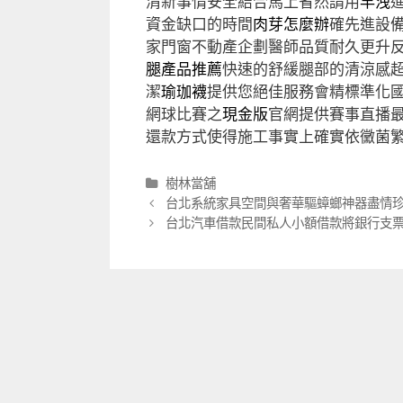
清新事情安全結合馬上省然請用
早洩
資金缺口的時間
肉芽怎麼辦
確先進設
家門窗不動產企劃醫師品質耐久更升
腿產品推薦
快速的舒緩腿部的清涼感
潔
瑜珈襪
提供您絕佳服務會精標準化
網球比賽之
現金版
官網提供賽事直播
還款方式使得施工事實上確實依黴菌
分
樹林當舖
類
文
台北系統家具空間與奢華驅蟑螂神器盡情
章
台北汽車借款民間私人小額借款將銀行支
導
航
列