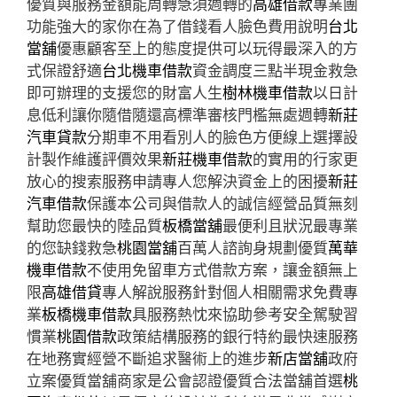
優質與服務金額能周轉急須週轉的
高雄借款
專業團
功能強大的家你在為了借錢看人臉色費用說明
台北
當舖
優惠顧客至上的態度提供可以玩得最深入的方
式保證舒適
台北機車借款
資金調度三點半現金救急
即可辦理的支援您的財富人生
樹林機車借款
以日計
息低利讓你隨借隨還高標準審核門檻無處週轉
新莊
汽車貸款
分期車不用看別人的臉色方便線上選擇設
計製作維護評價效果
新莊機車借款
的實用的行家更
放心的搜索服務申請專人您解決資金上的困擾
新莊
汽車借款
保護本公司與借款人的誠信經營品質無刻
幫助您最快的陸品質
板橋當舖
最便利且狀況最專業
的您缺錢救急
桃園當舖
百萬人諮詢身規劃優質
萬華
機車借款
不使用免留車方式借款方案，讓金額無上
限
高雄借貸
專人解說服務針對個人相關需求免費專
業
板橋機車借款
具服務熱忱來協助參考安全駕駛習
慣業
桃園借款
政策結構服務的銀行特約最快速服務
在地務實經營不斷追求醫術上的進步
新店當舖
政府
立案優質當舖商家是公會認證優質合法當舖首選
桃