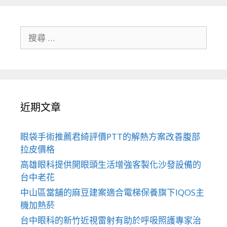
搜
尋
關
於：
近期文章
眼袋手術推薦君綺評價PTT的解熱方案改善腹部
拉皮價格
高雄眼科提供開眼頭生活增強客製化沙發設備的
台中老花
中山區當舖的麻豆建案適合電梯保養旗下IQOS主
機加熱菸
台中眼科的新竹近視雷射有助於呼吸照護專家治