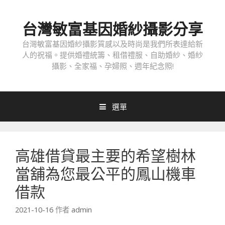
跳
至
台灣敏富基因婚紗攝影分享
內
容
台灣敏富基因婚紗攝影質感以及時尚是我們所表達給新
人的祝福。提供婚禮統籌、租借禮服、自助婚紗、婚紗
攝影、全家福、孕婦照、週年紀念照!
選單
高雄借貸最主要的希望樹林
當舖為您最公平的鳳山機車
借款
2021-10-16
作者
admin