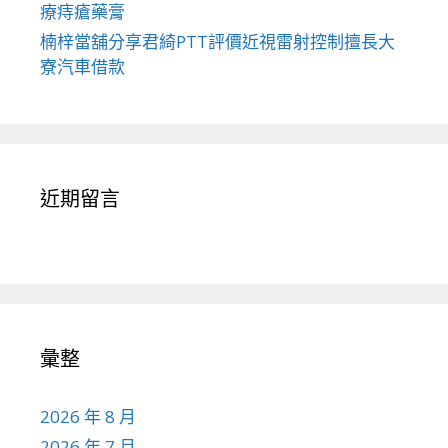
療痔瘡藥膏
楠梓當舖分享君綺PTT評價近視雷射控制擅長大
寮汽車借款
近期留言
彙整
2026 年 8 月
2026 年 7 月