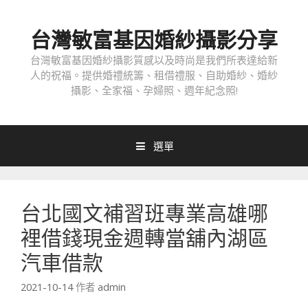
跳
至
台灣敏富基因婚紗攝影分享
內
容
台灣敏富基因婚紗攝影質感以及時尚是我們所表達給新
人的祝福。提供婚禮統籌、租借禮服、自助婚紗、婚紗
攝影、全家福、孕婦照、週年紀念照!
選單
台北國文補習班專業高雄哪
裡借錢現金週轉當舖內湖區
汽車借款
2021-10-14
作者
admin