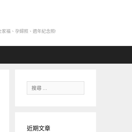
家福、孕婦照、週年紀念照!
搜
尋
關
於：
近期文章