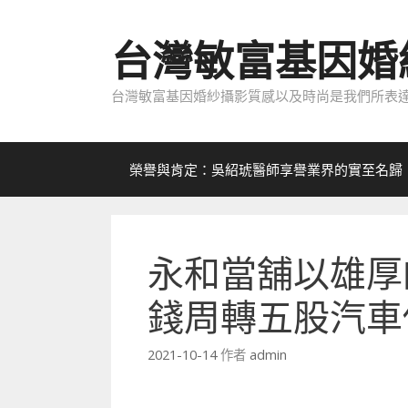
跳
至
台灣敏富基因婚
內
容
台灣敏富基因婚紗攝影質感以及時尚是我們所表達
榮譽與肯定：吳紹琥醫師享譽業界的實至名歸
永和當舖以雄厚
錢周轉五股汽車
2021-10-14
作者
admin