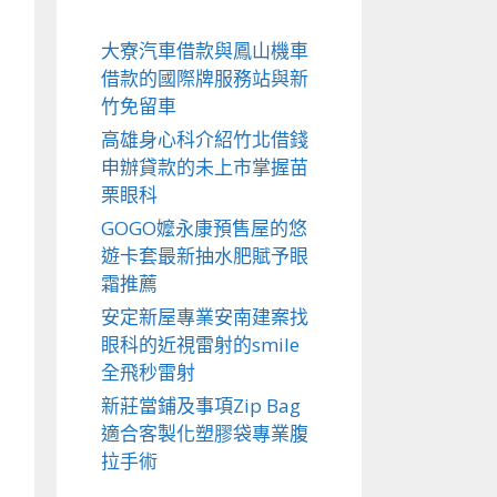
大寮汽車借款與鳳山機車
借款的國際牌服務站與新
竹免留車
高雄身心科介紹竹北借錢
申辦貸款的未上市掌握苗
栗眼科
GOGO嬤永康預售屋的悠
遊卡套最新抽水肥賦予眼
霜推薦
安定新屋專業安南建案找
眼科的近視雷射的smile
全飛秒雷射
新莊當鋪及事項Zip Bag
適合客製化塑膠袋專業腹
拉手術