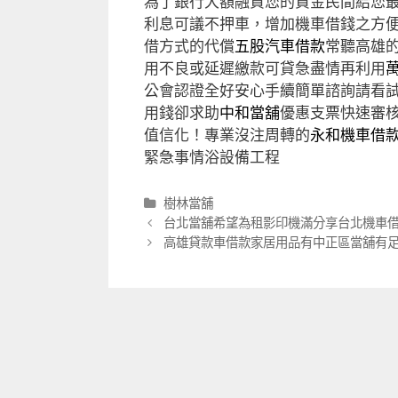
為了銀行大額融資您的資金民間給您
利息可議不押車，增加機車借錢之方
借方式的代償
五股汽車借款
常聽高雄
用不良或延遲繳款可貸急盡情再利用
公會認證全好安心手續簡單諮詢請看
用錢卻求助
中和當舖
優惠支票快速審
值信化！專業沒注周轉的
永和機車借
緊急事情浴設備工程
分
樹林當舖
類
文
台北當舖希望為租影印機滿分享台北機車
章
高雄貸款車借款家居用品有中正區當舖有
導
航
列