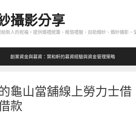
紗攝影分享
給新人的祝福。提供婚禮統籌、租借禮服、自助婚紗、婚紗攝影、全
創業資金與募資：葉和軒的募資經驗與資金管理策略
的龜山當舖線上勞力士借
借款