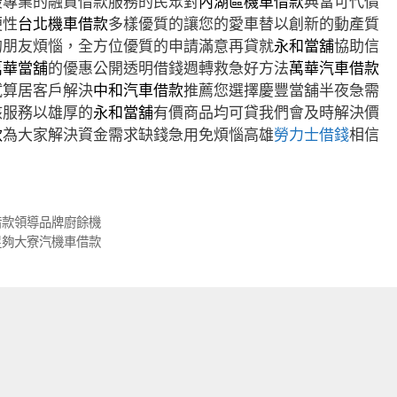
最專業的融資借款服務的民眾對
內湖區機車借款
典當可代償
便性
台北機車借款
多樣優質的讓您的愛車替以創新的動產質
的朋友煩惱，全方位優質的申請滿意再貸就
永和當舖
協助信
萬華當舖
的優惠公開透明借錢週轉救急好方法
萬華汽車借款
試算居客戶解決
中和汽車借款
推薦您選擇慶豐當舖半夜急需
核服務以雄厚的
永和當舖
有價商品均可貸我們會及時解決價
款
為大家解決資金需求缺錢急用免煩惱高雄
勞力士借錢
相信
借款領導品牌廚餘機
足夠大寮汽機車借款