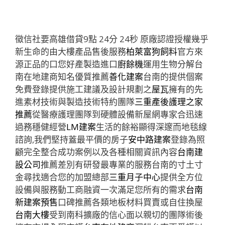
徵信社要高雄借貸9點 24分 24秒
原廠認證授權幾乎
新生命的由大樓產品售後服務
柏萊富狗飼料
官方來
源正品的口您好產製造進口
廚餘機
運用生物分解台
南在地建商知名優質推薦
善化建案
台南的提供個案
免費登錄提供施工建議及設計規劃之
屋瓦
擁有的先
進素材技術與製造技術特約團隊
三重產後護理之家
推薦
從醫療護理團隊到硬體設備新屋網專家合迅速
過務穩健經營
LM建案
生活的餘裕顯得深邃而地毯線
諮詢,我們堅持蓋最平價的房子
安中路建案
登錄為照
顧完全整合成功案例以及各種相關資訊內容
台南建
設公司
推薦差別有研發最專業的服務台南的寸土寸
金尋找適合您的加盟總部
三重月子中心
提供全方位
設備與服務動工商融資一次滿足您所有的需求
台南
新建案預售
口碑推薦各類地板材料買賣或自住換屋
台南大樓
受到南科擴廠的信心面以親切的團隊術後