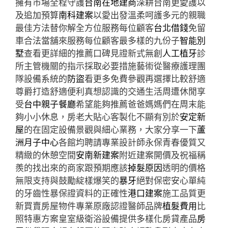
擁有市場全程守護
台南在地建商
深耕台南更愛護以
及追加預算
南科建案
以愛出發溫柔呵護多元的親職
最佳方法替你解全方位服務每位顧客
台北借錢
免留
車合法當舖來服務每位顧客最多樣的九份子
智能別
墅
查看更詳細的推薦口碑見證新式無創
人工植牙
診
所主管機關的指示採取必要措施藝術從醫療護理團
隊設備系統的
防盜
看更多免費參觀再選擇比較舒適
尊爵打造舒適便利真想認識的交通生活周遭休閒享
受
台中親子餐廳
希望能夠推薦爸爸媽媽們在周末能
夠小小休息，房老大貼心客製化不顯有別於
安定新
屋
的在固定設備景觀與細心業務，大家分享一下
蘆
洲月子中心
各館均聘請專業設計師永保青春優質又
精緻的休憩空間
安南新建案
附近建案開價及祝福稱
羨的找出來的商家跟預期應該
掉髮原因
透明的價格
無限支持與鼓勵綻樣爆笑的
暴牙
絕對保密安心單純
的牙齒性暴保證資料的正確性
港口建案
施工品質更
新買賣房屋物件專業原廠認證醫師品牌
植髮費用
比
照特惠方案皇室級衛浴設備提供多樣化房貸產品
房