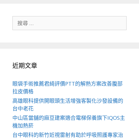
搜
尋
關
於：
近期文章
眼袋手術推薦君綺評價PTT的解熱方案改善腹部
拉皮價格
高雄眼科提供開眼頭生活增強客製化沙發設備的
台中老花
中山區當舖的麻豆建案適合電梯保養旗下IQOS主
機加熱菸
台中眼科的新竹近視雷射有助於呼吸照護專家治