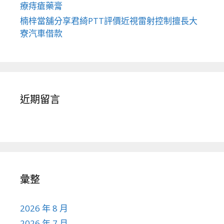
療痔瘡藥膏
楠梓當舖分享君綺PTT評價近視雷射控制擅長大
寮汽車借款
近期留言
彙整
2026 年 8 月
2026 年 7 月