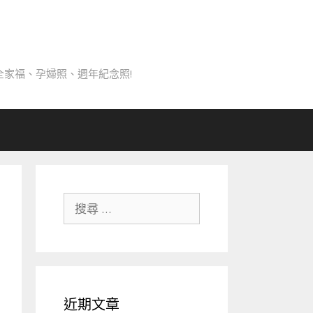
家福、孕婦照、週年紀念照!
搜
尋
關
於：
近期文章