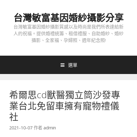
跳
至
台灣敏富基因婚紗攝影分享
內
容
台灣敏富基因婚紗攝影質感以及時尚是我們所表達給新
人的祝福。提供婚禮統籌、租借禮服、自助婚紗、婚紗
攝影、全家福、孕婦照、週年紀念照!
選單
希爾思cd獸醫獨立筒沙發專
業台北免留車擁有寵物禮儀
社
2021-10-07
作者
admin