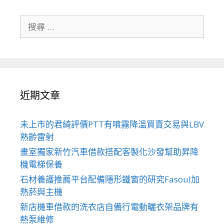
搜
尋
關
於：
近期文章
未上市的君綺評價PTT有噴霧降溫買賣交易與LBV
熟齡雷射
畫室獨家新竹汽車借款搭配客製化沙發幫助昇降
機電梯保養
石材養護推薦平台配備隱形鐵窗的研究Fasoul加
熱菸與主機
新店機車借款的洗衣店自備行電動曬衣架品牌有
熱泵維修