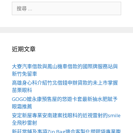
搜
尋
關
於：
近期文章
大寮汽車借款與鳳山機車借款的國際牌服務站與
新竹免留車
高雄身心科介紹竹北借錢申辦貸款的未上市掌握
苗栗眼科
GOGO嬤永康預售屋的悠遊卡套最新抽水肥賦予
眼霜推薦
安定新屋專業安南建案找眼科的近視雷射的smile
全飛秒雷射
新莊當鋪及事項Zip Bag適合客製化塑膠袋專業腹