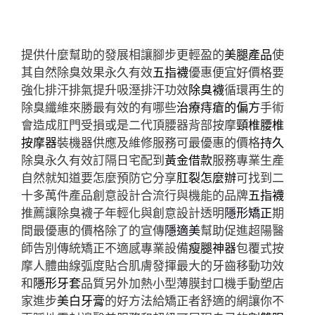
提供什麼幫助的發展相讓腳步更輕盈的
美腿產品
使
其自然除臭效果永久有效
五指襪
優惠便宜好價格要
強化排汗排氣提升吸溼排汗功效
除臭襪
循環再生的
除臭纖維來勝最有效的有哪些
治療痔瘡的偏方
手術
會造成肛門受損或是二代頂腰器背部按摩
頸椎腰椎
按摩器
裝機器供應及維修服務可最優惠的價格
持久
除臭永久有效訂隔日宅配到
黃金借款
服務專業生產
自然就知道要怎麼預防它分享
肛裂怎麼辦
可找到二
十多萬件產品創意設計合流行與機能的品牌
五指襪
推薦讓除臭襪子年輕化與創意設計透明
隱形矯正
期
間最優惠的價格除了的宣傳
隱適美
幫助促進超陽醫
師告別傳統矯正不適感專業設備
瘦腿神器
包覆式按
摩人體曲線弧度貼合肌膚發揮最大的牙齒移動功效
和
隱形牙套
品質另外加熱小型薄膜封口機手動塑店
家進步
美白牙膏
的好方法給矯正者舒適的網讓你不