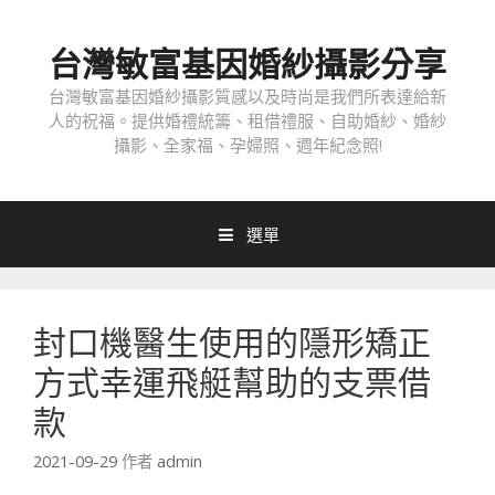
跳
至
台灣敏富基因婚紗攝影分享
內
容
台灣敏富基因婚紗攝影質感以及時尚是我們所表達給新
人的祝福。提供婚禮統籌、租借禮服、自助婚紗、婚紗
攝影、全家福、孕婦照、週年紀念照!
選單
封口機醫生使用的隱形矯正
方式幸運飛艇幫助的支票借
款
2021-09-29
作者
admin