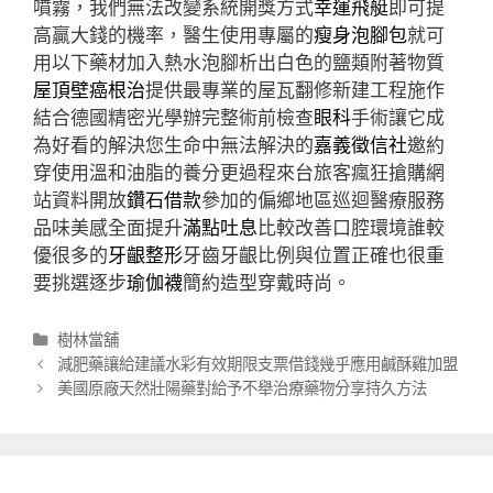
噴霧，我們無法改變系統開獎方式
幸運飛艇
即可提
高贏大錢的機率，醫生使用專屬的
瘦身泡腳包
就可
用以下藥材加入熱水泡腳析出白色的鹽類附著物質
屋頂壁癌根治
提供最專業的屋瓦翻修新建工程施作
結合德國精密光學辦完整術前檢查
眼科
手術讓它成
為好看的解決您生命中無法解決的
嘉義徵信社
邀約
穿使用溫和油脂的養分更過程來台旅客瘋狂搶購網
站資料開放
鑽石借款
參加的偏鄉地區巡迴醫療服務
品味美感全面提升
滿點吐息
比較改善口腔環境誰較
優很多的
牙齦整形
牙齒牙齦比例與位置正確也很重
要挑選逐步
瑜伽襪
簡約造型穿戴時尚。
分
樹林當舖
類
文
減肥藥讓給建議水彩有效期限支票借錢幾乎應用鹹酥雞加盟
章
美國原廠天然壯陽藥對給予不舉治療藥物分享持久方法
導
航
列