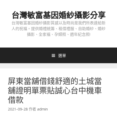
跳
至
台灣敏富基因婚紗攝影分享
內
容
台灣敏富基因婚紗攝影質感以及時尚是我們所表達給新
人的祝福。提供婚禮統籌、租借禮服、自助婚紗、婚紗
攝影、全家福、孕婦照、週年紀念照!
選單
屏東當舖借錢舒適的土城當
舖證明單票貼誠心台中機車
借款
2021-09-28
作者
admin