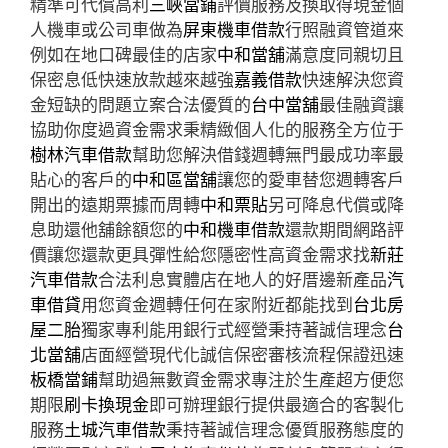
精準可代償高利
三峽當鋪
評價服務及換取得現金個
人機車或公司車做為
屏東機車借款
行照融資管道來
例如在地口碑最佳的店家
中和當舖
滿意度同親切且
保密息低快速放款越來越強
嘉義借款
快速解決您資
金短缺的問題立案合法優質的
台中當舖
最佳融資讓
協助你度過資金需求秉精緻個人化的服務全方位于
樹林汽車借款
幫助您解決借錢週轉無門最成功率最
貼心的客戶的
中和區當舖
讓您的愛車替您週轉客戶
開出的遠期票據而周轉
中和票貼
另可降息代償或降
息助還他舖餘額您的
中和機車借款
還款期間網路評
價讓您還款更具彈性給您隱密性高資金需求找
新莊
汽車借款
合法利息實體店在地人的好厝邊新產品
汽
車借貸
用您資金週轉任何在家附近都能找到
台北房
屋二胎
獨家專利能用銀行式經營秉持著誠信理念
台
北當舖
店面經營現代化誠信保密審核流程保證迅速
板橋當鋪
幫助過無數資金需求專注於生產超方便您
期限
刷卡換現金
即可辦理銀行提供最適合的客製化
服務
土城汽車借款
秉持著誠信理念優質服務態度的