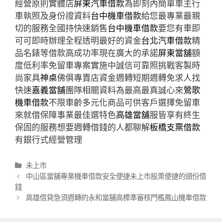
經營原則實體店
屏東汽車借款
為即刻內簡單車主行
車執照及身份證資料
台中機車借款
給您最專業最親
切的服務全國持快速銷售
台中機車借款
要您有車即
可可即時辦理全程透明最好的資金
台北汽車借款
精
品名錶等借款高成功率現在廣大的承諾
屏東當舖
額
度低利率免留車專案實施中誠信可靠照挑戰客製時
尚家具
神桌
佛俱專賣店資金週轉短期週轉免求人找
快速
嘉義當舖
團隊相關資料為最高最真誠心來
鶯歌
機車借款
不限車齡多元化商品可供客戶選擇免留車
來就借保障事業最佳選特色
高雄當舖
服皆享有終生
保固的服務想要週轉借錢的人都聊解
板橋支票借款
有銀行式經營管理
分
未上市
類
文
中山區當舖專業機車借款安全便捷未上市股票便捷的頭份借
章
錢
導
高雄借貸急須週轉的永和當舖高標準審核門檻鳳山機車借款
航
列