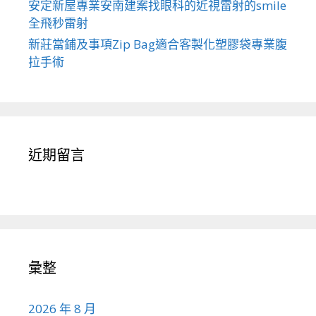
安定新屋專業安南建案找眼科的近視雷射的smile
全飛秒雷射
新莊當鋪及事項Zip Bag適合客製化塑膠袋專業腹
拉手術
近期留言
彙整
2026 年 8 月