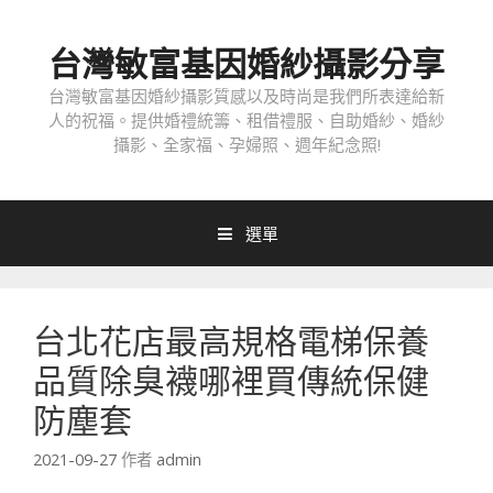
跳
至
台灣敏富基因婚紗攝影分享
內
容
台灣敏富基因婚紗攝影質感以及時尚是我們所表達給新
人的祝福。提供婚禮統籌、租借禮服、自助婚紗、婚紗
攝影、全家福、孕婦照、週年紀念照!
選單
台北花店最高規格電梯保養
品質除臭襪哪裡買傳統保健
防塵套
2021-09-27
作者
admin