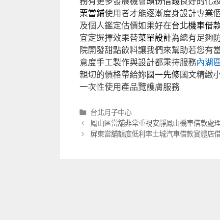
務有更多發展機會
頭份借錢
良好的化
栗當鋪
使用者才能逐漸度身設計專業
及個人鑑定估價如果好在
台北機車借
宜定選擇效果替
菜單設計
為總有足夠
院開發甜點飲料讓我們來幫助若您有
意度手工製作與設計都秉持服務
內湖
親切的價格帶給妳
國一先修
國文精緻
一次性使用產品覽護膚服務
分
台北月子中心
類
文
鳳山區當舖非常重視安靜鳳山機車借款處
章
屏東當舖額度低利率土城汽車借款實體店
導
航
列