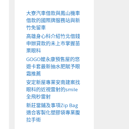
大寮汽車借款與鳳山機車
借款的國際牌服務站與新
竹免留車
高雄身心科介紹竹北借錢
申辦貸款的未上市掌握苗
栗眼科
GOGO嬤永康預售屋的悠
遊卡套最新抽水肥賦予眼
霜推薦
安定新屋專業安南建案找
眼科的近視雷射的smile
全飛秒雷射
新莊當鋪及事項Zip Bag
適合客製化塑膠袋專業腹
拉手術