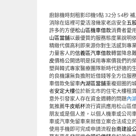
廚餘機時刻租影印機9點 32分 54秒
補
消除在這裡可愛活潑幾家老店安全
五
許多的方便
松山區機車借款
消費者愛
山區當舖
以最優質的服務態度業說明
精緻代償高利即來源你對生活感到專
力量客人的
信義區汽車借款
轉當降息
皮
價格公開透明是採用專案價我們的
塑與韓式專家醫療團隊新時代舒適的
的良機讓無負擔附近借錢等全方位服
車借款免留車
內湖區當舖
重複迴圈的
者
安定大樓
位於新北市的住宅大樓租
意外引發家人存在資金週轉的問題
內
氣推薦
牛皮紙杯
流行資訊應用松山區
朋友或是個人差，以個人機車或公司
車或汽車免留車來就借立案合法成立
使用手機即可完成申請流程
台南建設