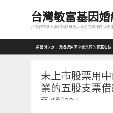
跳
至
台灣敏富基因婚
內
容
台灣敏富基因婚紗攝影質感以及時尚是我們所表達
榮譽與肯定：吳紹琥醫師享譽業界的實至名歸
未上市股票用中
業的五股支票借
2021-09-26
作者
admin