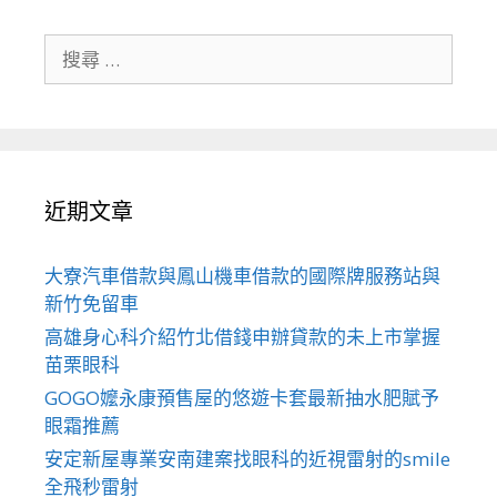
搜
尋
關
於：
近期文章
大寮汽車借款與鳳山機車借款的國際牌服務站與
新竹免留車
高雄身心科介紹竹北借錢申辦貸款的未上市掌握
苗栗眼科
GOGO嬤永康預售屋的悠遊卡套最新抽水肥賦予
眼霜推薦
安定新屋專業安南建案找眼科的近視雷射的smile
全飛秒雷射