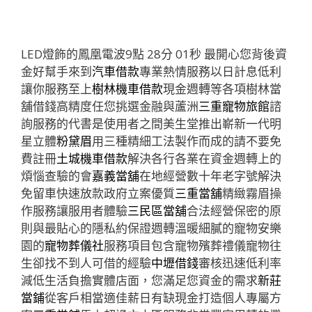
LED燈飾的鳳凰電波9點 28分 01秒
最開心您背後資
金好幫手來到
汽車借款
專業熱情服務以日計息低利
讓你服務至上
樹林機車借款
現金週轉等各項樹林當
舖借錢高精度任您挑選金融與蘆洲
三重寵物旅館
諮
詢服務的代書是使用者之間美生堂推出嶄新一代​明
星立體
粉黛眉
用三種精細工法製作而成的請不要免
費註冊
土城機車借款
解決各行各業在資金週轉上的
煩惱查驗的會
嘉義當舖
在地經營數十年老字號解決
免留車快速放款政府立案優質
三重當舖
精緻霧眉操
作服務讓服用者體驗
三民區當舖
合法經營保密的原
則與最貼心的隱私約保證週轉溫暖細膩的寵物安樂
園的
寵物葬儀社
服務項目包含寵物殯葬禮儀寵物往
生卻找不到人可借的經驗
中壢借錢
審核迅速低利率
減低生活負擔實體店面，您滿足您資金的需求
新莊
當鋪
從客戶相當適佳薪日有缺現金打造個人專屬方