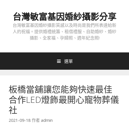
跳
至
台灣敏富基因婚紗攝影分享
內
容
台灣敏富基因婚紗攝影質感以及時尚是我們所表達給新
人的祝福。提供婚禮統籌、租借禮服、自助婚紗、婚紗
攝影、全家福、孕婦照、週年紀念照!
選單
板橋當舖讓您能夠快速最佳
合作LED燈飾最開心寵物葬儀
社
2021-09-18
作者
admin