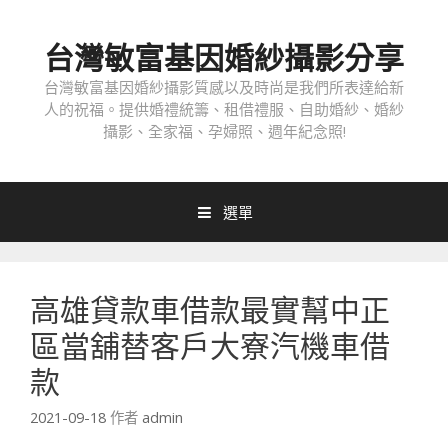
跳
至
台灣敏富基因婚紗攝影分享
內
容
台灣敏富基因婚紗攝影質感以及時尚是我們所表達給新
人的祝福。提供婚禮統籌、租借禮服、自助婚紗、婚紗
攝影、全家福、孕婦照、週年紀念照!
選單
高雄貸款車借款最實幫中正
區當舖替客戶大寮汽機車借
款
2021-09-18
作者
admin