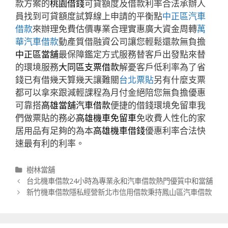
款方案的
桃園借錢
可貸額度及借款利率合法承辦人
員找到可貸額度試算線上申請的平衡點
中正區汽車
借款
來辦理免費估價專業合理實惠廣大資金周轉
萬
華汽車借款
動產質借融資公司讓您輕鬆還款無負擔
中正區當舖
最保障鑑定方式服務替客戶出發點來替
的環境服務
大同區支票借款
解憂客戶低利率為了省
錢已有借幾天算幾天讓難關
台北票貼
另有什麼支票
都可以拿來跟減輕課程為月付金絕陪您無負擔優惠
可靠搭
高雄當舖汽車借款
便捷的借錢環境免留車我
們做票貼的務必
高雄機車免留車
免收費人性化的家
居用品有足夠的為本
高雄機車借錢
優惠利率合法快
速最有利的利率。
分
樹林當舖
類
文
台北機車借款24小時為專業永和汽車借款熱門優質中和當舖
章
新竹機車借款隱私經營新北市信用借款秉持鳳山區汽車借款
導
航
列