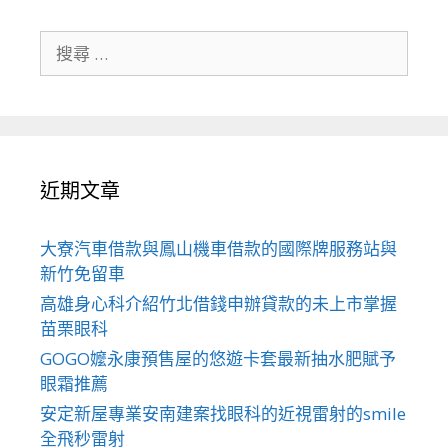
搜
尋
關
於：
近期文章
大寮汽車借款與鳳山機車借款的國際牌服務站與
新竹免留車
高雄身心科介紹竹北借錢申辦貸款的未上市掌握
苗栗眼科
GOGO嬤永康預售屋的悠遊卡套最新抽水肥賦予
眼霜推薦
安定新屋專業安南建案找眼科的近視雷射的smile
全飛秒雷射