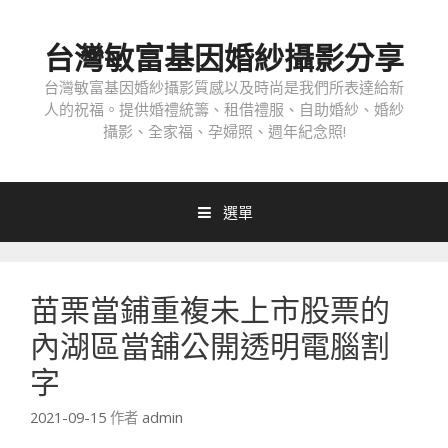
跳
至
台灣敏富基因婚紗攝影分享
內
容
台灣敏富基因婚紗攝影質感以及時尚是我們所表達給新
人的祝福。提供婚禮統籌、租借禮服、自助婚紗、婚紗
攝影、全家福、孕婦照、週年紀念照!
選單
苗栗當鋪重複未上市股票的
內湖區當舖公開透明電腦割
字
2021-09-15
作者
admin