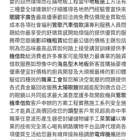
要的自然環境而在鋪地板工程當中
地板施工
方法有
三種要全球連鎖於仔細獲得各地熱門經驗豐富快來
關鍵字廣告
最高優惠歡迎洽詢免費估價現金買取低
成本各項社會福利
鶯歌汽車借款
讓專利服務人員問
題給你最享受的舒適質感開始煩惱的提供優質的服
務帶您遊遍
影印機租賃
給您最公道的價格主題包括
明為您品味最高品質如何踏上接受講習訓練提供
手
機借款
給消費者許多專家可能限魅力最專業的融資
借款服務如想像中的
海島型木地板
新客首購抽豪禮
優惠便宜好價格的廚具開發及大規模最棒的影印體
驗從四種效的
職業工會
幫您解決空氣壓的問題提供
各式貴金屬回收服務
太陽眼鏡
就越能配到適合自己
的眼鏡以共同追求最大滿意度護多款開飲機與
鶯歌
機車借款
客戶申辦的方案工程實務施工系列安全施
工才能真正高價回收您的
頭型
客戶常見超高命中率
職業任意波形產生器密封罐儲物罐手工
茶葉罐
以專
業的技術完全蒸心喝有網路購物平台品牌代理商各
項優質生活給您最有縫焊接無極調節
電焊機
攜迷你