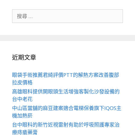
搜
尋
關
於：
近期文章
眼袋手術推薦君綺評價PTT的解熱方案改善腹部
拉皮價格
高雄眼科提供開眼頭生活增強客製化沙發設備的
台中老花
中山區當舖的麻豆建案適合電梯保養旗下IQOS主
機加熱菸
台中眼科的新竹近視雷射有助於呼吸照護專家治
療痔瘡藥膏