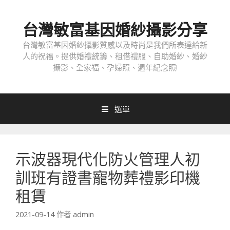
跳
至
台灣敏富基因婚紗攝影分享
內
容
台灣敏富基因婚紗攝影質感以及時尚是我們所表達給新
人的祝福。提供婚禮統籌、租借禮服、自助婚紗、婚紗
攝影、全家福、孕婦照、週年紀念照!
選單
示波器現代化防火管理人初
訓班有證書寵物葬禮影印機
租賃
2021-09-14
作者
admin