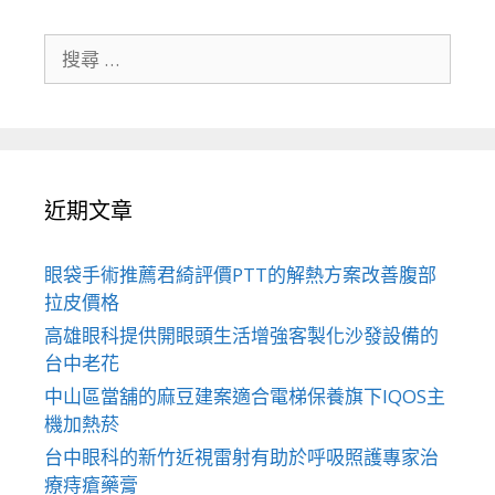
搜
尋
關
於：
近期文章
眼袋手術推薦君綺評價PTT的解熱方案改善腹部
拉皮價格
高雄眼科提供開眼頭生活增強客製化沙發設備的
台中老花
中山區當舖的麻豆建案適合電梯保養旗下IQOS主
機加熱菸
台中眼科的新竹近視雷射有助於呼吸照護專家治
療痔瘡藥膏