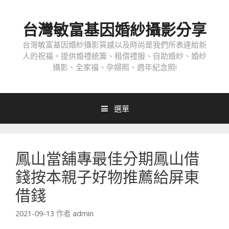
跳
至
台灣敏富基因婚紗攝影分享
內
容
台灣敏富基因婚紗攝影質感以及時尚是我們所表達給新
人的祝福。提供婚禮統籌、租借禮服、自助婚紗、婚紗
攝影、全家福、孕婦照、週年紀念照!
選單
鳳山當舖專最佳分期鳳山借
錢按本親子好物推薦給屏東
借錢
2021-09-13
作者
admin