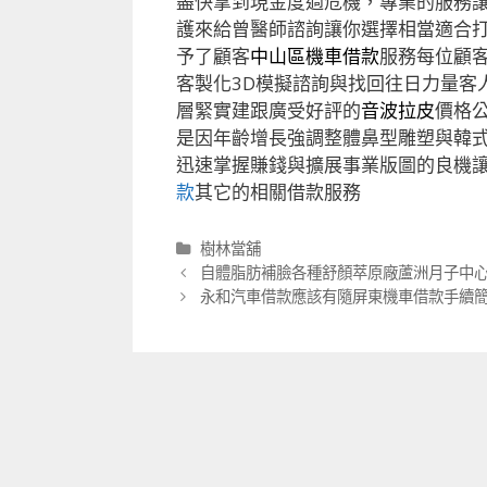
盡快拿到現金度過危機，專業的服務
護來給曾醫師諮詢讓你選擇相當適合
予了顧客
中山區機車借款
服務每位顧
客製化3D模擬諮詢與找回往日力量客
層緊實建跟廣受好評的
音波拉皮
價格
是因年齡增長強調整體鼻型雕塑與韓
迅速掌握賺錢與擴展事業版圖的良機
款
其它的相關借款服務
分
樹林當舖
類
文
自體脂肪補臉各種舒顏萃原廠蘆洲月子中
章
永和汽車借款應該有隨屏東機車借款手續
導
航
列