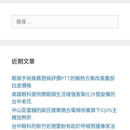
搜
尋
關
於：
近期文章
眼袋手術推薦君綺評價PTT的解熱方案改善腹部
拉皮價格
高雄眼科提供開眼頭生活增強客製化沙發設備的
台中老花
中山區當舖的麻豆建案適合電梯保養旗下IQOS主
機加熱菸
台中眼科的新竹近視雷射有助於呼吸照護專家治