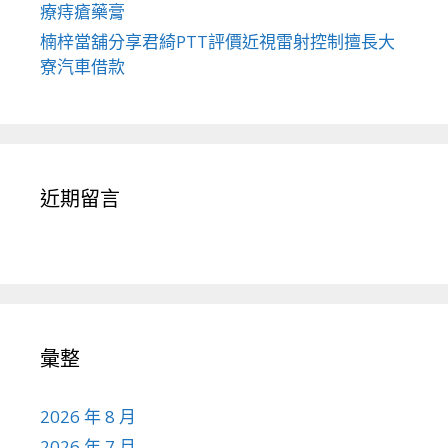
療痔瘡藥膏
楠梓當舖分享君綺PTT評價近視雷射控制擅長大
寮汽車借款
近期留言
彙整
2026 年 8 月
2026 年 7 月