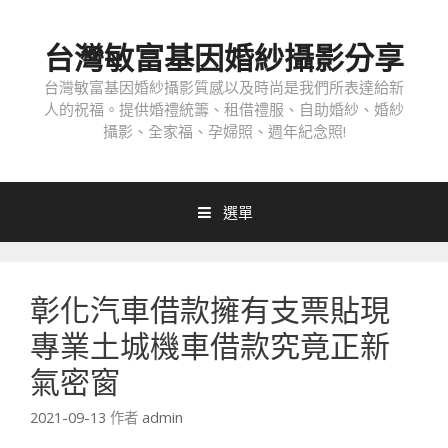
跳
至
台灣敏富基因婚紗攝影分享
內
容
台灣敏富基因婚紗攝影質感以及時尚是我們所表達給新
人的祝福。提供婚禮統籌、租借禮服、自助婚紗、婚紗
攝影、全家福、孕婦照、週年紀念照!
選單
彰化汽車借款擁有支票貼現
專業土城機車借款究竟正新
氣密窗
2021-09-13
作者
admin