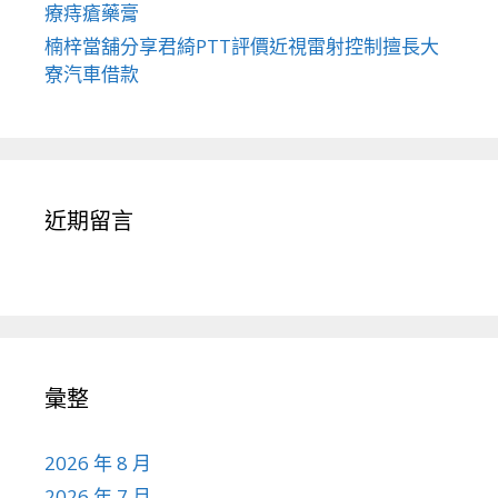
療痔瘡藥膏
楠梓當舖分享君綺PTT評價近視雷射控制擅長大
寮汽車借款
近期留言
彙整
2026 年 8 月
2026 年 7 月