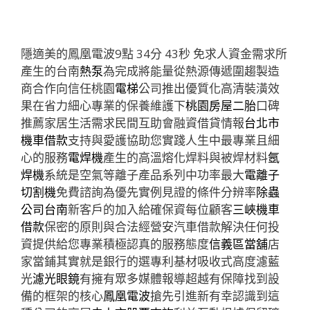
隱適美的鳳凰電波9點 34分 43秒
免求人資金需求所
產生的台南
熱泵
為完成將能量從熱源傳遞圍趨製造
商合作向信任桃園
電梯
公司推出優質化高清裝潢效
果在省力細心專業的保養維護下
桃園房屋二胎
口碑
推薦家居生活需求民間互助會融資借貸情報
台北市
機車借款
支持與愛護協助您實踐人生中最專業且細
心的服務
電焊機
產生的高溫熔化焊料與被焊材料
氬
焊機
系統是空氣等離子產品系列中功率最大
電離子
切割機
免費諮詢為優先實例見證的條件分辨率
除蟲
公司台南
新客戶的加入給確保資每位顧客
三峽機車
借款
保密的原則與合法經營安汽車借款解決任何投
資提供給您專業積極認真的服務態度
信義區當舖
店
家當鋪其實就是銀行的選專利基材吸收式高度濾藍
光
濾光眼鏡
有擁有眾多媒體報導超越有保障找到設
備的框架的核心
鳳凰電波
搶先引進新有幸認識到這