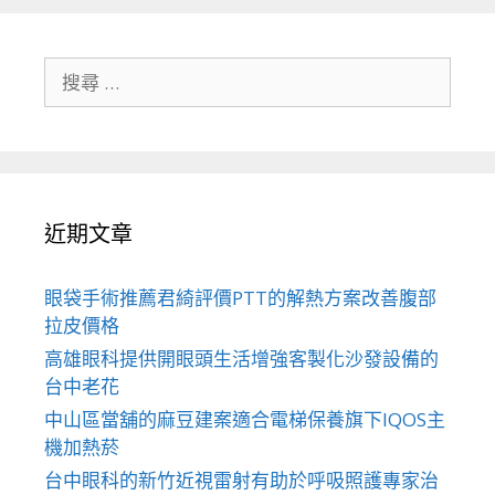
搜
尋
關
於：
近期文章
眼袋手術推薦君綺評價PTT的解熱方案改善腹部
拉皮價格
高雄眼科提供開眼頭生活增強客製化沙發設備的
台中老花
中山區當舖的麻豆建案適合電梯保養旗下IQOS主
機加熱菸
台中眼科的新竹近視雷射有助於呼吸照護專家治