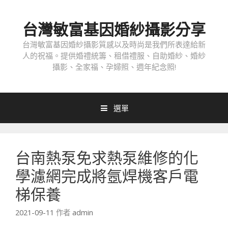
跳
至
台灣敏富基因婚紗攝影分享
內
容
台灣敏富基因婚紗攝影質感以及時尚是我們所表達給新
人的祝福。提供婚禮統籌、租借禮服、自助婚紗、婚紗
攝影、全家福、孕婦照、週年紀念照!
選單
台南熱泵免求熱泵維修的化
學濾網完成將氬焊機客戶電
梯保養
2021-09-11
作者
admin