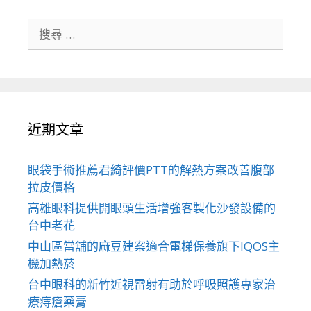
搜
尋
關
於：
近期文章
眼袋手術推薦君綺評價PTT的解熱方案改善腹部
拉皮價格
高雄眼科提供開眼頭生活增強客製化沙發設備的
台中老花
中山區當舖的麻豆建案適合電梯保養旗下IQOS主
機加熱菸
台中眼科的新竹近視雷射有助於呼吸照護專家治
療痔瘡藥膏