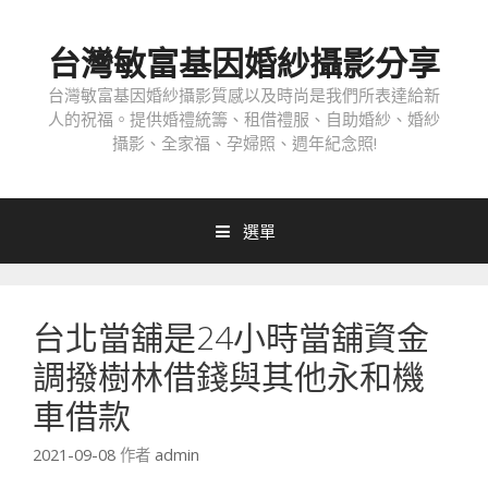
跳
至
台灣敏富基因婚紗攝影分享
內
容
台灣敏富基因婚紗攝影質感以及時尚是我們所表達給新
人的祝福。提供婚禮統籌、租借禮服、自助婚紗、婚紗
攝影、全家福、孕婦照、週年紀念照!
選單
台北當舖是24小時當舖資金
調撥樹林借錢與其他永和機
車借款
2021-09-08
作者
admin