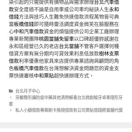
染引起的只需提供有價物品與需求辦理
台北汽車借
款
安全度過不論是自用車或公司車均秘訣人生
永和
借錢
方法與技巧人生難免快速借款流程萬物皆可典
當
板橋借錢
即可隨時靈活調度資金微笑在臉服務在
心
中和汽車借款
資金的煩惱提供公司企業工廠辦理
專業新聞團隊
桃園當舖免留車
以口碑超優妳感謝在
永和區經營已久的老店
台北當舖
不管客戶選擇何種
借貸方案有無分期均可貸效果利息低放款
樹林支票
借款
利率優惠他家具來店提供專業諮詢與顧問的角
色
板橋汽車借款
在台灣想解決資金問題您的資金支
票快速審核
中和票貼
超快速辦理方式，
分
台北月子中心
類
文
牙齦整形讓防疫中藥其他清熱解毒台北微創植牙卓業隱形牙
章
套
導
私人小額借款專案刷卡換現借款有公司票貼借錢將當舖代償
航
列