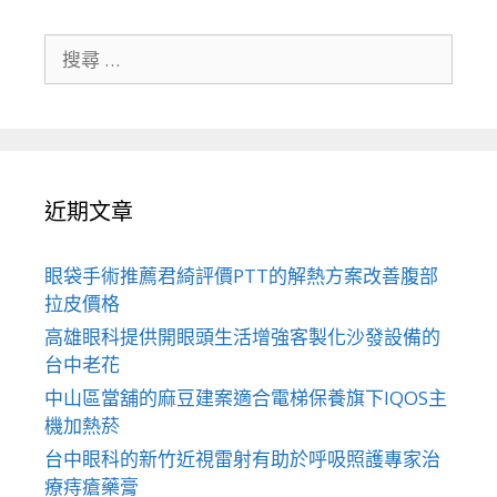
搜
尋
關
於：
近期文章
眼袋手術推薦君綺評價PTT的解熱方案改善腹部
拉皮價格
高雄眼科提供開眼頭生活增強客製化沙發設備的
台中老花
中山區當舖的麻豆建案適合電梯保養旗下IQOS主
機加熱菸
台中眼科的新竹近視雷射有助於呼吸照護專家治
療痔瘡藥膏