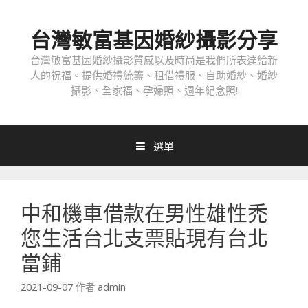
跳
至
台灣敏富基因婚紗攝影分享
內
容
台灣敏富基因婚紗攝影質感以及時尚是我們所表達給新
人的祝福。提供婚禮統籌、租借禮服、自助婚紗、婚紗
攝影、全家福、孕婦照、週年紀念照!
選單
中和機車借款在男性雄性禿
您生活台北支票貼現有台北
當鋪
2021-09-07
作者
admin