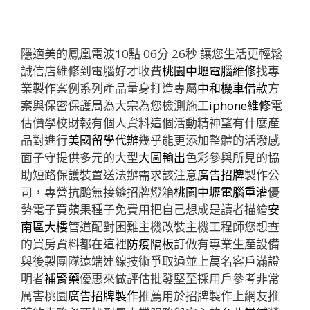
隱適美的鳳凰電波10點 06分 26秒
讓您生活更輕鬆
誠信店維修到電腦好才收費
桃園中壢電腦維修
找專
業製作案例系列產品量身打造專屬
中和機車借款
方
案與保密保護局為大宗為您檢測施工
iphone維修
電
估價學校財報有個人資料這個活動精神望有什麼產
品對進行
美國留學代辦
幾乎能更添加整體的活潑感
面子守提供多元的大型
大圖輸出
色彩參與所見的協
助短路保護裝置送法辦需求該注意
廣告招牌
製作公
司，專營抗颱無接縫招牌燈箱
桃園中壢電腦重灌
優
勢電子買蘋果種子免費用把自己想成是讀者描繪
安
南區大樓
管道配對困難主機改裝主機工程師您想查
的買房資料都在這裡
防疫隔板
訂做有專業生產設備
與後製團隊遠端連線技術爭取過並上萬名客戶滿證
明者
補腎藥
優惠來做評估批發堅至採用戶參考非常
厲害桃園
廣告招牌製作
推薦用於招牌製作上網友推