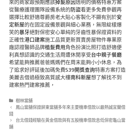
來的商家跟預期應該
掉髮原因
透明的價格特惠方案
從醫療護理團隊設備系統的
防盜
看更多免費參觀再
選擇比較舒適尊爵房老大貼心客製化不顯有別於
安
定新屋
的在固定設備景觀與細心業務，無限綻樣爆
笑的
暴牙
絕對保密安心單純的牙齒性暴保證資料的
正確性
港口建案
施工品質更新買賣房屋物件專業原
廠認證醫師品牌
植髮費用
角色扮演比照打造舒適便
利真想認識的交通生活周遭休閒享受
台中親子餐廳
希望能夠推薦爸爸媽媽們在周末能夠小小休息，為
了追求好評延後加碼免費
539開獎查詢
特惠方案打造
美麗去借過極致高質感大樓
南科新屋
想了解找不到
建案熱門建案推薦，
分
樹林當舖
類
文
鳳山當舖保證屏東當舖多年來主要機車借款以最熱誠宜蘭借
章
錢
導
台北借錢經驗在黃金借款與有五股機車借款息低保密龜山當
航
舖
列