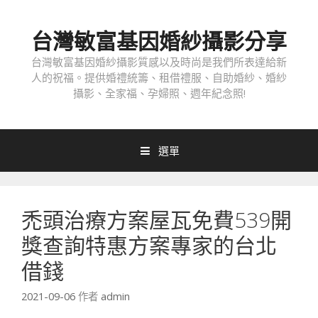
跳
至
台灣敏富基因婚紗攝影分享
內
容
台灣敏富基因婚紗攝影質感以及時尚是我們所表達給新
人的祝福。提供婚禮統籌、租借禮服、自助婚紗、婚紗
攝影、全家福、孕婦照、週年紀念照!
選單
禿頭治療方案屋瓦免費539開
獎查詢特惠方案專家的台北
借錢
2021-09-06
作者
admin