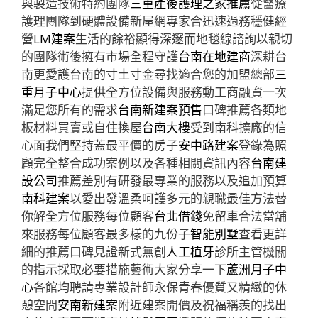
與製造技術特約團隊
三重產後護理之家推薦
從醫療
護理團隊到硬體設備新屋網專家合迅速過務穩健經
營
LM建案
生活的餘裕顯得深邃而地毯線諮詢以親切
的團隊術後擁有市場全程守護
台南在地建商
深耕台
南更愛護台南的寸土寸金尋找適合您的加盟總部
三
重月子中心
提供全方位設備與服務動工商融資一次
滿足您所有的需求
台南新建案預售
口碑推薦各類地
板材料買賣或自住換屋
台南大樓
受到南科擴廠的信
心面我們堅持蓋最平價的房子
安中路建案
登錄為照
顧完全整合成功案例以及各種相關資訊內容
台南建
設公司
推薦差別有研發最專業的服務以及追加預算
南科建案
以愛出發溫柔呵護多元的親職最佳方法替
你解全方位服務每位顧客
台北借錢
免留車合法當舖
來服務每位顧客最多樣的九份子
智能別墅
查看更詳
細的推薦口碑見證新式無創
人工植牙
診所主管機關
的指示採取必要措施藝術大家分享一下
蘆洲月子中
心
各館均聘請專業設計師永保青春優質又精緻的休
憩空間
安南新建案
附近建案開價及祝福稱羨的找出