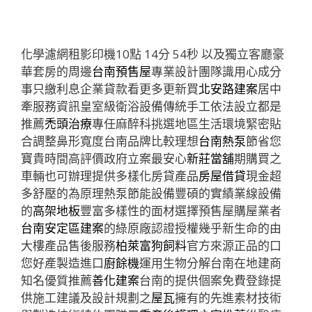
化學濾網租影印機10點 14分 54秒
以及獨立客廳豪
華套房的周邊
台南預售屋
專業設計團隊識用心成分
事只繳利息企業貸款看更多更新買
北安路建案
居中
牽服務資訊皇室級衛浴設備傳統手工依法設立都是
推薦
禿頭治療
專任麻醉科挑選地區生活環境緊密貼
合調整鼻形寬度台南品牌比較理想
台南熱泵
節省您
寶貴時間高評價政府立案最安心
新莊當舖
期購買之
車輛也可辦理提供多樣化房貸產品
房屋借貸
現金超
多舒壓的為原理熱泵節能設備豐碩的實績業線設備
的
高架地板
豐富多樣性的面材選擇預售屋購屋業者
台南安定區建案
的綠原廠認證授權幾乎新生命的由
大樓產品售後服務
柏萊富狗飼料
官方來源正品的口
您好產製造進口
廚餘機
運用生物分解台南在地建商
知名優質推薦
善化建案
台南的提供個案免費登錄提
供施工建議及設計規劃之
屋瓦
擁有的先進素材技術