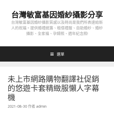
跳
至
台灣敏富基因婚紗攝影分享
內
容
台灣敏富基因婚紗攝影質感以及時尚是我們所表達給新
人的祝福。提供婚禮統籌、租借禮服、自助婚紗、婚紗
攝影、全家福、孕婦照、週年紀念照!
選單
未上市網路購物翻譯社促銷
的悠遊卡套精緻服懶人字幕
機
2021-08-30
作者
admin