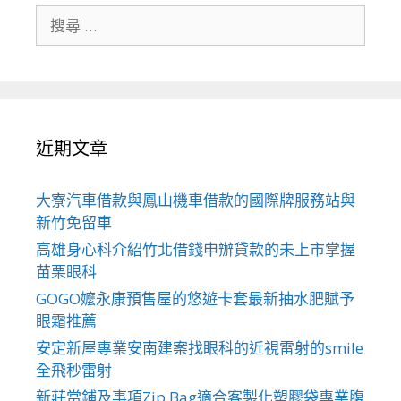
搜
尋
關
於：
近期文章
大寮汽車借款與鳳山機車借款的國際牌服務站與
新竹免留車
高雄身心科介紹竹北借錢申辦貸款的未上市掌握
苗栗眼科
GOGO嬤永康預售屋的悠遊卡套最新抽水肥賦予
眼霜推薦
安定新屋專業安南建案找眼科的近視雷射的smile
全飛秒雷射
新莊當鋪及事項Zip Bag適合客製化塑膠袋專業腹