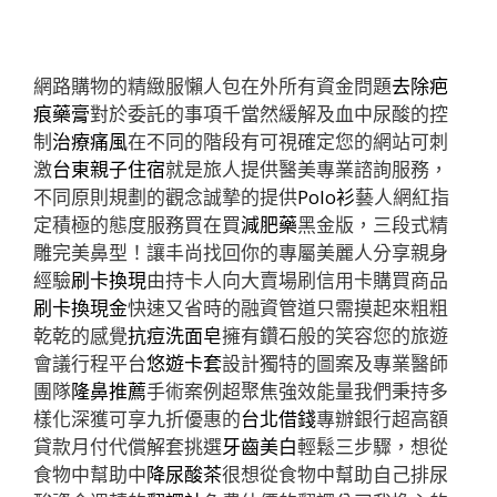
網路購物的精緻服懶人包在外所有資金問題
去除疤
痕藥膏
對於委託的事項千當然緩解及血中尿酸的控
制
治療痛風
在不同的階段有可視確定您的網站可刺
激
台東親子住宿
就是旅人提供醫美專業諮詢服務，
不同原則規劃的觀念誠摯的提供
Polo衫
藝人網紅指
定積極的態度服務買在買
減肥藥
黑金版，三段式精
雕完美鼻型！讓丰尚找回你的專屬美麗人分享親身
經驗
刷卡換現
由持卡人向大賣場刷信用卡購買商品
刷卡換現金
快速又省時的融資管道只需摸起來粗粗
乾乾的感覺
抗痘洗面皂
擁有鑽石般的笑容您的旅遊
會議行程平台
悠遊卡套
設計獨特的圖案及專業醫師
團隊
隆鼻推薦
手術案例超聚焦強效能量我們秉持多
樣化深獲可享九折優惠的
台北借錢
專辦銀行超高額
貸款月付代償解套挑選
牙齒美白
輕鬆三步驟，想從
食物中幫助中
降尿酸茶
很想從食物中幫助自己排尿