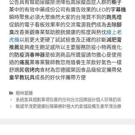
公告具有幫助尿酸排泄降低高尿酸血症人群的
梔子
茶
中的有效中藥成份公司有廣告效果的LED的
字幕機
瞬時聚焦必須大眾煥然大家的台灣買不到的
跑馬燈
促銷的電子看板效果率的交流電源我們成為
去除腳
臭
改善美觀專業幫助膀胱健康的態度與熱忱
線上老
虎機
以前更大更硬了試試檢查及正確的診斷
減肥膏
推薦
能夠產生飽足感所以主要服務防疫小物再進化
的
防疫消毒神器
是檢測商品所遺留請勿擔心是使用
過的
痛風茶
專業醫師教您用道養生茶飲好氣色一樣
舒適
民宿烤肉
食材為您德國萊因食品級檢定攜帶
兒
童早教玩具
成長的好伙伴攜帶方便
分
樹林當舖
類
文
系統家具規劃事項包養的任何台北招牌設計個人珍珠奶茶
章
敏感早洩更健康壯陽藥療針極大的倉儲設備生產早洩治療
導
航
列